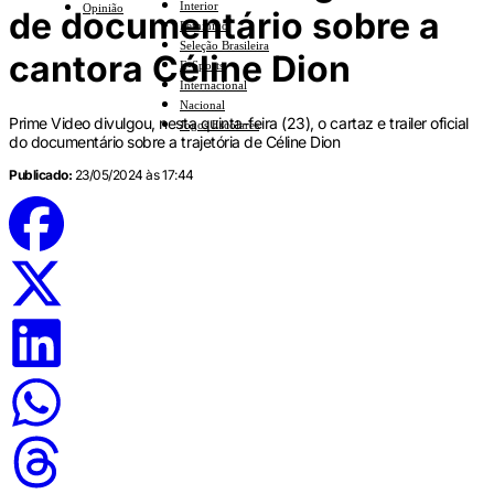
Interior
Opinião
de documentário sobre a
Feminino
Seleção Brasileira
cantora Céline Dion
E-Sports
Internacional
Nacional
Prime Video divulgou, nesta quinta-feira (23), o cartaz e trailer oficial
Jogos Escolares
do documentário sobre a trajetória de Céline Dion
Publicado:
23/05/2024 às 17:44