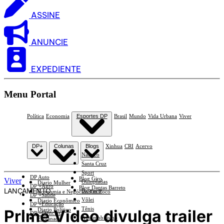
ASSINE
ANUNCIE
EXPEDIENTE
Menu Portal
Política
Economia
Esportes DP
Brasil
Mundo
Vida Urbana
Viver
DP+
Colunas
Blogs
Xinhua
CRI
Acervo
Náutico
Santa Cruz
Sport
DP Auto
Blog Giro
Viver
Olimpíadas
Diario Mulher
DP +Agro
Blog Dantas Barreto
LANÇAMENTO
Basquete
Economia e Negócios Em Foco
DP +Saúde
Vôlei
Diario Econômico
DP +Educação
Tênis
Prime Video divulga trailer
Diario Político
DP +Ciências
Automobilismo
Esplanada