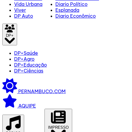
Vida Urbana
Diario Político
Viver
Esplanada
DP Auto
Diario Econômico
DP+
DP+Saúde
DP+Agro
DP+Educação
DP+Ciências
PERNAMBUCO.COM
AQUIPE
IMPRESSO