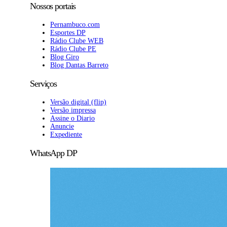
Nossos portais
Pernambuco.com
Esportes DP
Rádio Clube WEB
Rádio Clube PE
Blog Giro
Blog Dantas Barreto
Serviços
Versão digital (flip)
Versão impressa
Assine o Diario
Anuncie
Expediente
WhatsApp DP