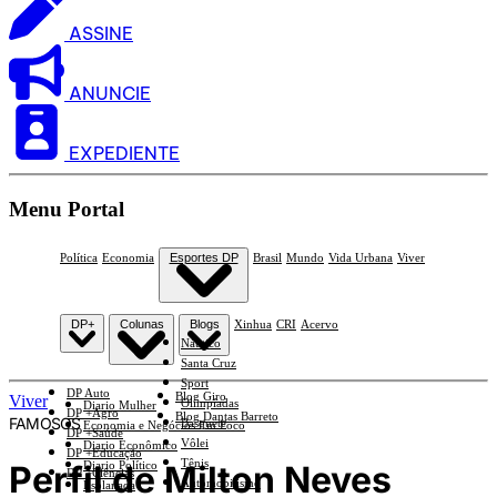
ASSINE
ANUNCIE
EXPEDIENTE
Menu Portal
Política
Economia
Esportes DP
Brasil
Mundo
Vida Urbana
Viver
DP+
Colunas
Blogs
Xinhua
CRI
Acervo
Náutico
Santa Cruz
Sport
DP Auto
Blog Giro
Viver
Olimpíadas
Diario Mulher
DP +Agro
Blog Dantas Barreto
FAMOSOS
Basquete
Economia e Negócios Em Foco
DP +Saúde
Vôlei
Diario Econômico
DP +Educação
Tênis
Perfil de Milton Neves
Diario Político
DP +Ciências
Automobilismo
Esplanada