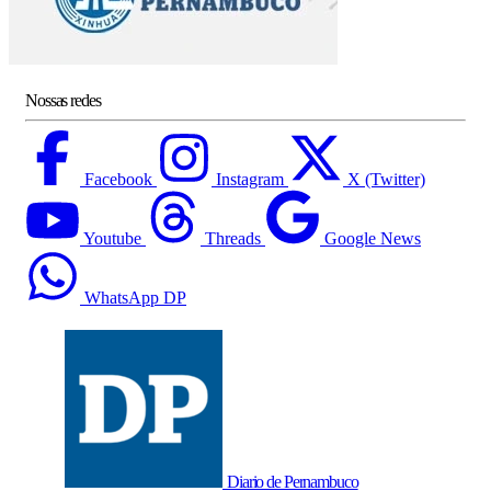
Nossas redes
Facebook
Instagram
X (Twitter)
Youtube
Threads
Google News
WhatsApp DP
Diario de Pernambuco