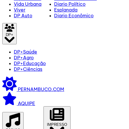
Vida Urbana
Diario Político
Viver
Esplanada
DP Auto
Diario Econômico
DP+
DP+Saúde
DP+Agro
DP+Educação
DP+Ciências
PERNAMBUCO.COM
AQUIPE
IMPRESSO