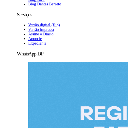
Blog Dantas Barreto
Serviços
Versão digital (flip)
Versão impressa
Assine o Diario
Anuncie
Expediente
WhatsApp DP