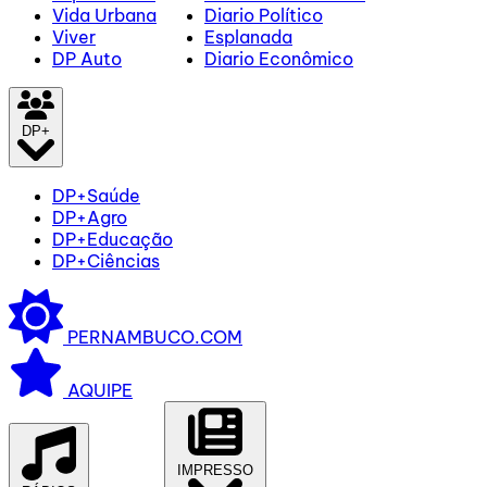
Vida Urbana
Diario Político
Viver
Esplanada
DP Auto
Diario Econômico
DP+
DP+Saúde
DP+Agro
DP+Educação
DP+Ciências
PERNAMBUCO.COM
AQUIPE
IMPRESSO