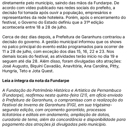
diretamente pelo município, saindo das mãos da Fundarpe. De
acordo com vídeo publicado nas redes sociais do prefeito, a
decisão foi tomada após ouvir a população, empresários e
representantes da rede hoteleira. Porém, após o encerramento do
festival, o Governo do Estado definiu que a 31ª edição
aconteceria entre 18 a 28 de julho.
Cerca de dez dias depois, a Prefeitura de Garanhuns contrariou a
decisão do governo. A gestão municipal informou que os shows
no palco principal do evento estão programados para ocorrer de
11 a 28 de julho, com exceção dos dias 15, 16, 22 e 23. Nos
demais locais do festival, as atividades terão início no dia 19 e
seguem até dia 28. Além disso, foram divulgadas oito atrações:
José Augusto, Biquíni Cavadão, Anavitória, Ana Carolina, Pitty,
Hungria, Teto e Jota Quest.
Leia a íntegra da nota da Fundarpe
A Fundação do Patrimônio Histórico e Artístico de Pernambuco
(Fundarpe), reafirmou nesta quinta-feira (21), em ofício enviado
à Prefeitura de Garanhuns, o compromisso com a realização do
Festival de Inverno de Garanhuns (FIG), em sua trigésima-
segunda edição, com orçamento garantido, processos
licitatórios e editais em andamento, ampliação de datas,
curadoria de tema, além da concordância e disponibilidade para
pagamento das atrações já divulgadas pelo município.