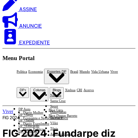
ASSINE
ANUNCIE
EXPEDIENTE
Menu Portal
Política
Economia
Esportes DP
Brasil
Mundo
Vida Urbana
Viver
DP+
Colunas
Blogs
Xinhua
CRI
Acervo
Náutico
Santa Cruz
Sport
DP Auto
Blog Giro
Viver
Olimpíadas
Diario Mulher
DP +Agro
Blog Dantas Barreto
FIG 2024
Basquete
Economia e Negócios Em Foco
DP +Saúde
Vôlei
Diario Econômico
DP +Educação
Tênis
FIG 2024: Fundarpe diz
Diario Político
DP +Ciências
Automobilismo
Esplanada