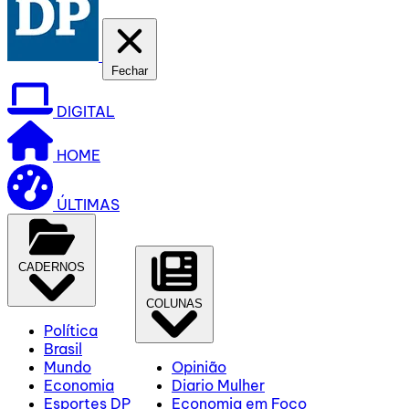
Fechar
DIGITAL
HOME
ÚLTIMAS
CADERNOS
COLUNAS
Política
Brasil
Mundo
Opinião
Economia
Diario Mulher
Esportes DP
Economia em Foco