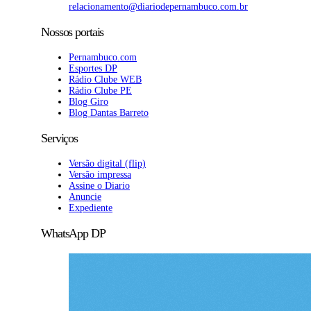
relacionamento@diariodepernambuco.com.br
Nossos portais
Pernambuco.com
Esportes DP
Rádio Clube WEB
Rádio Clube PE
Blog Giro
Blog Dantas Barreto
Serviços
Versão digital (flip)
Versão impressa
Assine o Diario
Anuncie
Expediente
WhatsApp DP