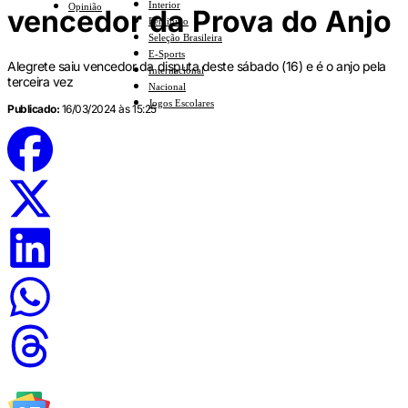
Interior
Opinião
vencedor da Prova do Anjo
Feminino
Seleção Brasileira
E-Sports
Alegrete saiu vencedor da disputa deste sábado (16) e é o anjo pela
Internacional
terceira vez
Nacional
Jogos Escolares
Publicado:
16/03/2024 às 15:25