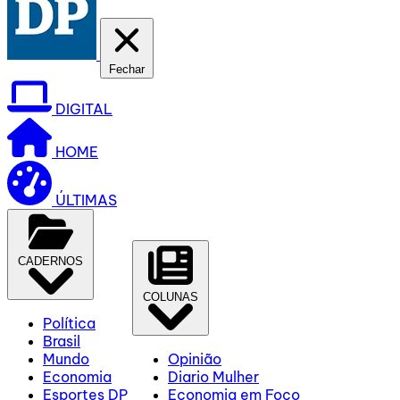
Fechar
DIGITAL
HOME
ÚLTIMAS
CADERNOS
COLUNAS
Política
Brasil
Mundo
Opinião
Economia
Diario Mulher
Esportes DP
Economia em Foco