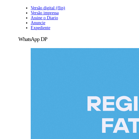
Versão digital (flip)
Versão impressa
Assine o Diario
Anuncie
Expediente
WhatsApp DP