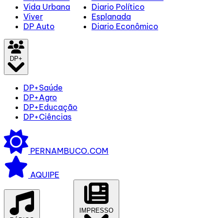
Vida Urbana
Diario Político
Viver
Esplanada
DP Auto
Diario Econômico
DP+
DP+Saúde
DP+Agro
DP+Educação
DP+Ciências
PERNAMBUCO.COM
AQUIPE
IMPRESSO