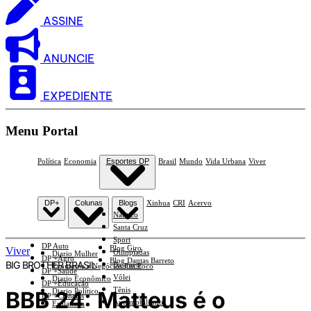
ASSINE
ANUNCIE
EXPEDIENTE
Menu Portal
Política
Economia
Esportes DP
Brasil
Mundo
Vida Urbana
Viver
DP+
Colunas
Blogs
Xinhua
CRI
Acervo
Náutico
Santa Cruz
Sport
DP Auto
Blog Giro
Viver
Olimpíadas
Diario Mulher
DP +Agro
Blog Dantas Barreto
BIG BROTHER BRASIL
Basquete
Economia e Negócios Em Foco
DP +Saúde
Vôlei
Diario Econômico
DP +Educação
Tênis
BBB 24: Matteus é o
Diario Político
DP +Ciências
Automobilismo
Esplanada