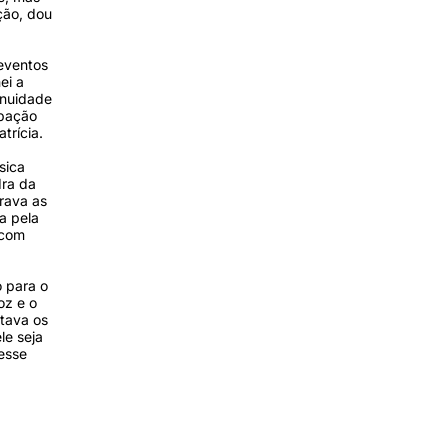
ção, dou
eventos
ei a
inuidade
upação
trícia.
sica
dra da
rava as
a pela
 com
 para o
oz e o
utava os
le seja
esse