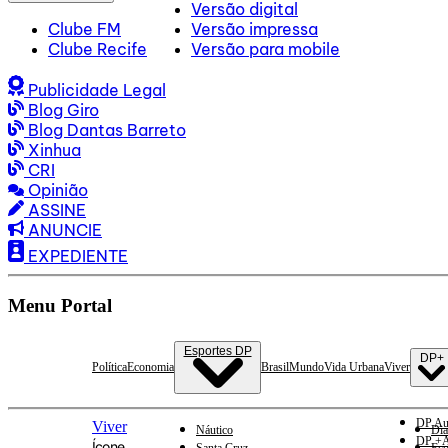
Versão digital
Clube FM
Versão impressa
Clube Recife
Versão para mobile
Publicidade Legal
Blog Giro
Blog Dantas Barreto
Xinhua
CRI
Opinião
ASSINE
ANUNCIE
EXPEDIENTE
Menu Portal
Esportes DP
DP+
Política
Economia
Brasil
Mundo
Vida Urbana
Viver
DP Au
Viver
Náutico
Dia
DP +A
Ícone