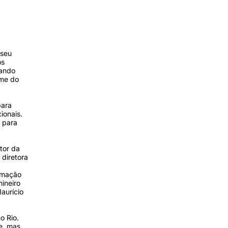
 seu
os
lando
ome do
para
ionais.
 para
tor da
 diretora
ramação
ineiro
aurício
o Rio.
e, mas