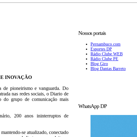
Nossos portais
Pernambuco.com
Esportes DP
Rádio Clube WEB
Rádio Clube PE
Blog Giro
Blog Dantas Barreto
 E INOVAÇÃO
ia de pioneirismo e vanguarda. Do
trada nas redes sociais, o Diario de
rão do grupo de comunicação mais
WhatsApp DP
rio, 200 anos ininterruptos de
 mantendo-se atualizado, conectado