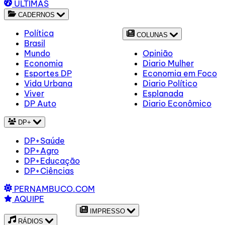
ÚLTIMAS
CADERNOS
Política
COLUNAS
Brasil
Mundo
Opinião
Economia
Diario Mulher
Esportes DP
Economia em Foco
Vida Urbana
Diario Político
Viver
Esplanada
DP Auto
Diario Econômico
DP+
DP+Saúde
DP+Agro
DP+Educação
DP+Ciências
PERNAMBUCO.COM
AQUIPE
IMPRESSO
RÁDIOS