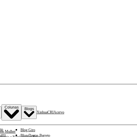
Colunas
Blogs
Xinhua
CRI
Acervo
to
Blog Giro
rio Mulher
gro
Blog Dantas Barreto