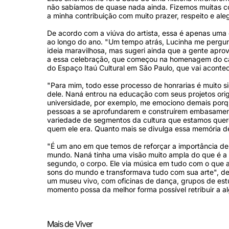
não sabíamos de quase nada ainda. Fizemos muitas coi
a minha contribuição com muito prazer, respeito e aleg
De acordo com a viúva do artista, essa é apenas uma
ao longo do ano. "Um tempo atrás, Lucinha me pergun
ideia maravilhosa, mas sugeri ainda que a gente apr
a essa celebração, que começou na homenagem do ca
do Espaço Itaú Cultural em São Paulo, que vai acontece
"Para mim, todo esse processo de honrarias é muito s
dele. Naná entrou na educação com seus projetos orig
universidade, por exemplo, me emociono demais porqu
pessoas a se aprofundarem e construírem embasamento
variedade de segmentos da cultura que estamos quer
quem ele era. Quanto mais se divulga essa memória d
"É um ano em que temos de reforçar a importância d
mundo. Naná tinha uma visão muito ampla do que é a a
segundo, o corpo. Ele via música em tudo com o que a
sons do mundo e transformava tudo com sua arte", de
um museu vivo, com oficinas de dança, grupos de estu
momento possa da melhor forma possível retribuir a 
Mais de Viver