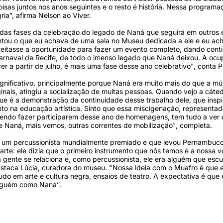
sas juntos nos anos seguintes e o resto é história. Nessa programa
ria”, afirma Nelson ao Viver.
 das fases da celebração do legado de Naná que seguirá em outros 
tou o que eu achava de uma sala no Museu dedicada a ele e eu ach
oveitasse a oportunidade para fazer um evento completo, dando cont
rnaval de Recife, de todo o imenso legado que Naná deixou. A oc
r a partir de julho, é mais uma fase desse ano celebrativo", conta Pa
ignificativo, principalmente porque Naná era muito mais do que a mú
inais, atingiu a socialização de muitas pessoas. Quando vejo a cáte
e é a demonstração da continuidade desse trabalho dele, que inspi
 na educação artística. Sinto que essa miscigenação, representad
endo fazer participarem desse ano de homenagens, tem tudo a ver
e Naná, mais vemos, outras correntes de mobilização", completa.
e um percussionista mundialmente premiado e que levou Pernambuco
rte: ele dizia que o primeiro instrumento que nós temos é a nossa v
 gente se relaciona e, como percussionista, ele era alguém que esc
staca Lúcia, curadora do museu. "Nossa ideia com o Muafro é que e
do em arte e cultura negra, ensaios de teatro. A expectativa é que 
alguém como Naná”.