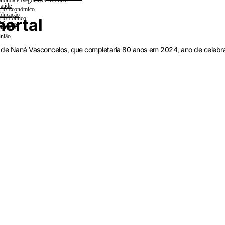
nomia e Negócios Em Foco
aúde
rio Econômico
ducação
rio Político
mortal
iências
lanada
nião
e de Naná Vasconcelos, que completaria 80 anos em 2024, ano de celebr