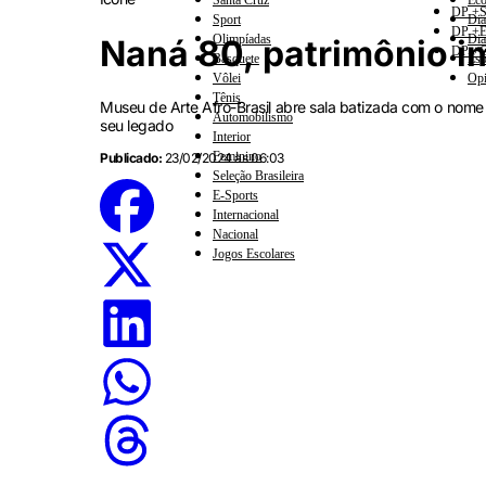
Santa Cruz
Eco
DP +S
Sport
Dia
DP +E
Olimpíadas
Dia
Naná 80, patrimônio i
DP +C
Basquete
Esp
Vôlei
Opi
Tênis
Museu de Arte Afro-Brasil abre sala batizada com o nom
Automobilismo
seu legado
Interior
Feminino
Publicado:
23/02/2024 às 06:03
Seleção Brasileira
E-Sports
Internacional
Nacional
Jogos Escolares