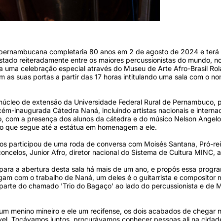
 pernambucana completaria 80 anos em 2 de agosto de 2024 e terá
stado reiteradamente entre os maiores percussionistas do mundo, n
a uma celebração especial através do Museu de Arte Afro-Brasil Ro
em as suas portas a partir das 17 horas intitulando uma sala com o n
 núcleo de extensão da Universidade Federal Rural de Pernambuco, 
-inaugurada Cátedra Naná, incluindo artistas nacionais e internac
o, com a presença dos alunos da cátedra e do músico Nelson Angelo
jo que segue até a estátua em homenagem a ele.
los participou de uma roda de conversa com Moisés Santana, Pró-rei
elos, Junior Afro, diretor nacional do Sistema de Cultura MINC, a
 para a abertura desta sala há mais de um ano, e propôs essa prog
am com o trabalho de Naná, um deles é o guitarrista e compositor m
 parte do chamado 'Trio do Bagaço' ao lado do percussionista e de M
m menino mineiro e ele um recifense, os dois acabados de chegar n
rível. Tocávamos juntos, procurávamos conhecer pessoas ali na cidad