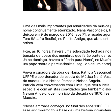
(Arquivo Secult-PE)
Uma das mais importantes personalidades da música
nome continuamente eternizado. Naná Vasconcelos, li
deixou em 9 de março de 2016, aos 71, e recebe agor
Toro (Muafro Recife), no Recife Antigo, que abriu ont
artista.
Hoje, às 10 horas, haverá uma solenidade fechada no
tomada de posse dos membros que farão parte da recém
Já no domingo, haverá a “Roda para Naná”, no Muafr
um papo sobre o percussionista, seguido de um corte
Viúva e curadora da obra de Naná, Patrícia Vasconce
UFRPE e coordenador da escola de Música Naná Vasconc
do museu Lúcia Helena Ramos e Nelson Angelo.
Patrícia vem conversando com Lúcia, que deu a ideia
especial e com artistas convidados que também dialog
Nelson Angelo, que, no início da década de 1970, fez
Maestro.
“Nossa amizade começou no final dos anos 1960. Eu, u
Esse sincronismo foi a base de uma história intransfe