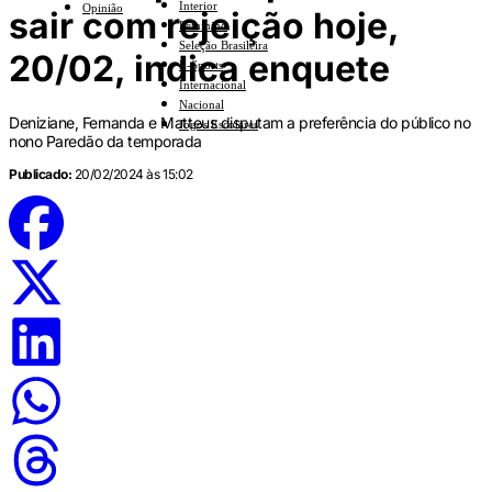
Interior
Opinião
sair com rejeição hoje,
Feminino
Seleção Brasileira
20/02, indica enquete
E-Sports
Internacional
Nacional
Deniziane, Fernanda e Matteus disputam a preferência do público no
Jogos Escolares
nono Paredão da temporada
Publicado:
20/02/2024 às 15:02