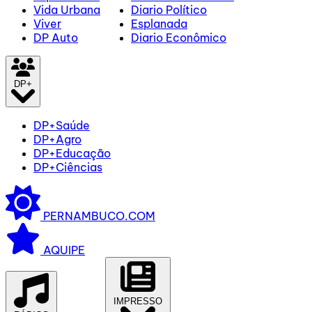
Vida Urbana
Diario Político
Viver
Esplanada
DP Auto
Diario Econômico
DP+
DP+Saúde
DP+Agro
DP+Educação
DP+Ciências
PERNAMBUCO.COM
AQUIPE
IMPRESSO