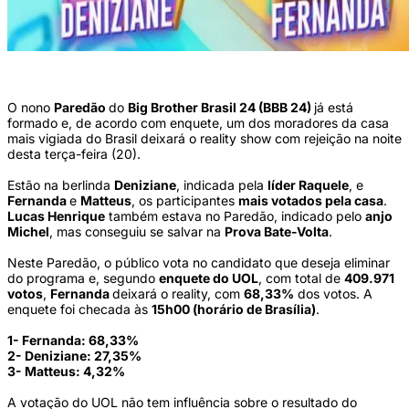
Deniziane, Fernanda e Matteus estão no Paredão (Foto: Reprodução/TV Globo)
O nono
Paredão
do
Big Brother Brasil 24 (BBB 24)
já está
formado e, de acordo com enquete, um dos moradores da casa
mais vigiada do Brasil deixará o reality show com rejeição na noite
desta terça-feira (20).
Estão na berlinda
Deniziane
, indicada pela
líder Raquele
, e
Fernanda
e
Matteus
, os participantes
mais votados pela casa
.
Lucas Henrique
também estava no Paredão, indicado pelo
anjo
Michel
, mas conseguiu se salvar na
Prova Bate-Volta
.
Neste Paredão, o público vota no candidato que deseja eliminar
do programa e, segundo
enquete do UOL
, com total de
409.971
votos
,
Fernanda
deixará o reality, com
68,33%
dos votos. A
enquete foi checada às
15h00 (horário de Brasília)
.
1- Fernanda: 68,33%
2- Deniziane: 27,35%
3- Matteus: 4,32%
A votação do UOL não tem influência sobre o resultado do