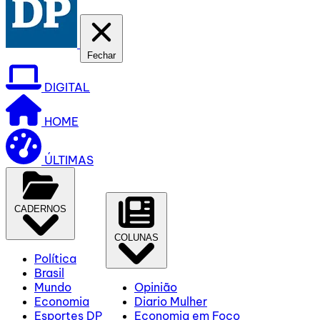
Fechar
DIGITAL
HOME
ÚLTIMAS
CADERNOS
COLUNAS
Política
Brasil
Mundo
Opinião
Economia
Diario Mulher
Esportes DP
Economia em Foco