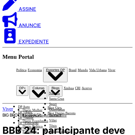
ASSINE
ANUNCIE
EXPEDIENTE
Menu Portal
Política
Economia
Esportes DP
Brasil
Mundo
Vida Urbana
Viver
DP+
Colunas
Blogs
Xinhua
CRI
Acervo
Náutico
Santa Cruz
Sport
DP Auto
Blog Giro
Viver
Olimpíadas
Diario Mulher
DP +Agro
Blog Dantas Barreto
BIG BROTHER BRASIL
Basquete
Economia e Negócios Em Foco
DP +Saúde
Vôlei
Diario Econômico
DP +Educação
Tênis
BBB 24: participante deve
Diario Político
DP +Ciências
Automobilismo
Esplanada