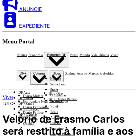
ANUNCIE
EXPEDIENTE
Menu Portal
Política
Economia
Esportes DP
Brasil
Mundo
Vida Urbana
Viver
DP+
Colunas
Blogs
Xinhua
Acervo
Marcas Preferidas
Náutico
Santa Cruz
Sport
DP Auto
Blog Giro
Olimpíadas
Diario Mulher
Viver
DP +Agro
Blog Dantas Barreto
Basquete
Economia e Negócios Em Foco
LUTO
DP +Saúde
Vôlei
Diario Econômico
DP +Educação
Tênis
Diario Político
DP +Ciências
Velório de Erasmo Carlos
Automobilismo
Esplanada
Interior
Opinião
será restrito à família e aos
Feminino
Seleção Brasileira