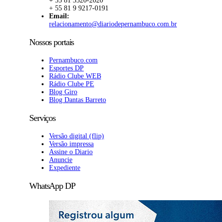
+ 55 81 3320-2020
+ 55 81 9 9217-0191
Email:
relacionamento@diariodepernambuco.com.br
Nossos portais
Pernambuco.com
Esportes DP
Rádio Clube WEB
Rádio Clube PE
Blog Giro
Blog Dantas Barreto
Serviços
Versão digital (flip)
Versão impressa
Assine o Diario
Anuncie
Expediente
WhatsApp DP