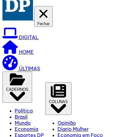
Fechar
DIGITAL
HOME
ÚLTIMAS
CADERNOS
COLUNAS
Política
Brasil
Mundo
Opinião
Economia
Diario Mulher
Esportes DP
Economia em Foco