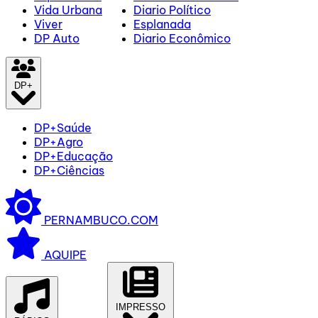
Vida Urbana
Diario Político
Viver
Esplanada
DP Auto
Diario Econômico
DP+
DP+Saúde
DP+Agro
DP+Educação
DP+Ciências
PERNAMBUCO.COM
AQUIPE
IMPRESSO