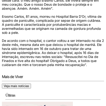
desse cara: o meu amigo Erasmo Carlos. Ele viverá sempre em
meu coração. Que o nosso Deus de bondade o proteja e o
abençoe. Amém. Amém. Amém".
Erasmo Carlos, 81 anos, morreu no Hospital Barra D’Or, vítima de
quadro de paniculite, complicada por sepse de origem cutânea.
A paniculite é caracterizada por protuberâncias macias e
avermelhadas que se originam na camada de gordura profunda
sob a pele.
De acordo com o hospital, o cantor voltou a ser internado no dia 2
deste mês, mesma data em que deixou o hospital de manhã. Ele
havia sido internado em 16 de outubro para tratar de uma
síndrome epidemigênica. Ao deixar o hospital, após 16 dias de
internação, escreveu nas redes sociais: "Ressuscitei no Dia de
Finados e tive alta do hospital! Obrigado a Deus, a todos que
cuidaram de mim e torceram pela minha recuperação”.
Mais de Viver
Veja mais notícias
Últimas