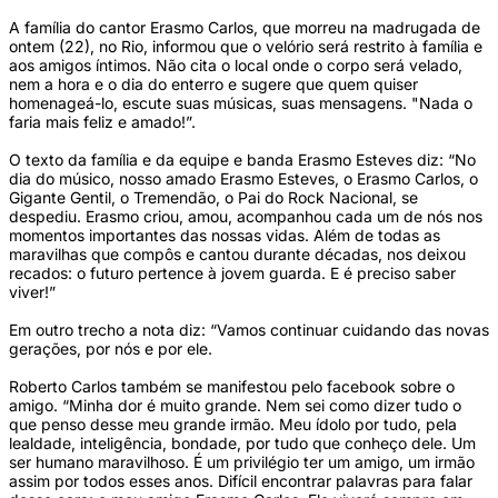
A família do cantor Erasmo Carlos, que morreu na madrugada de
ontem (22), no Rio, informou que o velório será restrito à família e
aos amigos íntimos. Não cita o local onde o corpo será velado,
nem a hora e o dia do enterro e sugere que quem quiser
homenageá-lo, escute suas músicas, suas mensagens. "Nada o
faria mais feliz e amado!”.
O texto da família e da equipe e banda Erasmo Esteves diz: “No
dia do músico, nosso amado Erasmo Esteves, o Erasmo Carlos, o
Gigante Gentil, o Tremendão, o Pai do Rock Nacional, se
despediu. Erasmo criou, amou, acompanhou cada um de nós nos
momentos importantes das nossas vidas. Além de todas as
maravilhas que compôs e cantou durante décadas, nos deixou
recados: o futuro pertence à jovem guarda. E é preciso saber
viver!”
Em outro trecho a nota diz: “Vamos continuar cuidando das novas
gerações, por nós e por ele.
Roberto Carlos também se manifestou pelo facebook sobre o
amigo. “Minha dor é muito grande. Nem sei como dizer tudo o
que penso desse meu grande irmão. Meu ídolo por tudo, pela
lealdade, inteligência, bondade, por tudo que conheço dele. Um
ser humano maravilhoso. É um privilégio ter um amigo, um irmão
assim por todos esses anos. Difícil encontrar palavras para falar