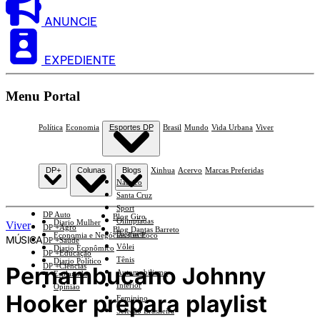
ANUNCIE
EXPEDIENTE
Menu Portal
Política
Economia
Esportes DP
Brasil
Mundo
Vida Urbana
Viver
DP+
Colunas
Blogs
Xinhua
Acervo
Marcas Preferidas
Náutico
Santa Cruz
Sport
DP Auto
Blog Giro
Olimpíadas
Diario Mulher
Viver
DP +Agro
Blog Dantas Barreto
Basquete
Economia e Negócios Em Foco
MÚSICA
DP +Saúde
Vôlei
Diario Econômico
DP +Educação
Tênis
Diario Político
DP +Ciências
Pernambucano Johnny
Automobilismo
Esplanada
Interior
Opinião
Hooker prepara playlist
Feminino
Seleção Brasileira