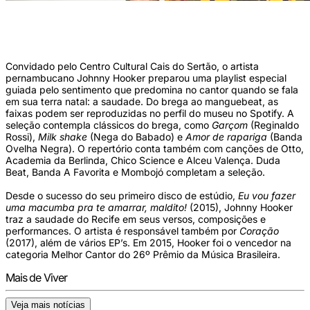
Seleção conta com faixas de Reginaldo Rossi, Chico Science e Nega do Babado.
(Foto: E%u0301rica Colac%u0327o/Divulgação)
Convidado pelo Centro Cultural Cais do Sertão, o artista
pernambucano Johnny Hooker preparou uma playlist especial
guiada pelo sentimento que predomina no cantor quando se fala
em sua terra natal: a saudade. Do brega ao manguebeat, as
faixas podem ser reproduzidas no perfil do museu no Spotify. A
seleção contempla clássicos do brega, como
Garçom
(Reginaldo
Rossi),
Milk shake
(Nega do Babado) e
Amor de rapariga
(Banda
Ovelha Negra). O repertório conta também com canções de Otto,
Academia da Berlinda, Chico Science e Alceu Valença. Duda
Beat, Banda A Favorita e Mombojó completam a seleção.
Desde o sucesso do seu primeiro disco de estúdio,
Eu vou fazer
uma macumba pra te amarrar, maldito!
(2015), Johnny Hooker
traz a saudade do Recife em seus versos, composições e
performances. O artista é responsável também por
Coração
(2017), além de vários EP’s. Em 2015, Hooker foi o vencedor na
categoria Melhor Cantor do 26º Prêmio da Música Brasileira.
Mais de Viver
Veja mais notícias