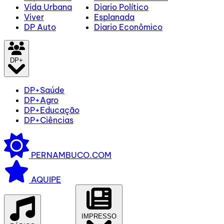
Vida Urbana
Diario Político
Viver
Esplanada
DP Auto
Diario Econômico
DP+
DP+Saúde
DP+Agro
DP+Educação
DP+Ciências
PERNAMBUCO.COM
AQUIPE
IMPRESSO