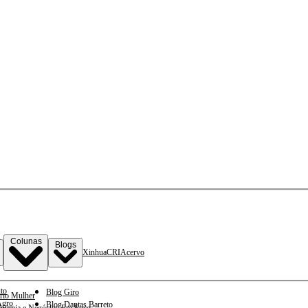
Colunas
Blogs
Xinhua
CRI
Acervo
to
Blog Giro
rio Mulher
gro
Blog Dantas Barreto