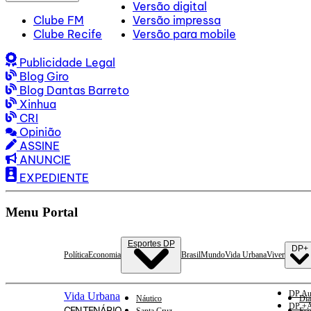
Versão digital
Clube FM
Versão impressa
Clube Recife
Versão para mobile
Publicidade Legal
Blog Giro
Blog Dantas Barreto
Xinhua
CRI
Opinião
ASSINE
ANUNCIE
EXPEDIENTE
Menu Portal
Esportes DP
DP+
Política
Economia
Brasil
Mundo
Vida Urbana
Viver
DP Au
Vida Urbana
Náutico
Dia
DP +A
CENTENÁRIO