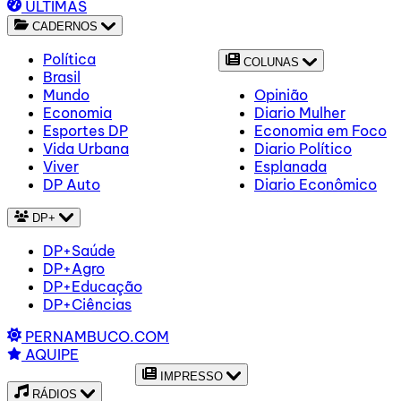
ÚLTIMAS
CADERNOS
Política
COLUNAS
Brasil
Mundo
Opinião
Economia
Diario Mulher
Esportes DP
Economia em Foco
Vida Urbana
Diario Político
Viver
Esplanada
DP Auto
Diario Econômico
DP+
DP+Saúde
DP+Agro
DP+Educação
DP+Ciências
PERNAMBUCO.COM
AQUIPE
IMPRESSO
RÁDIOS