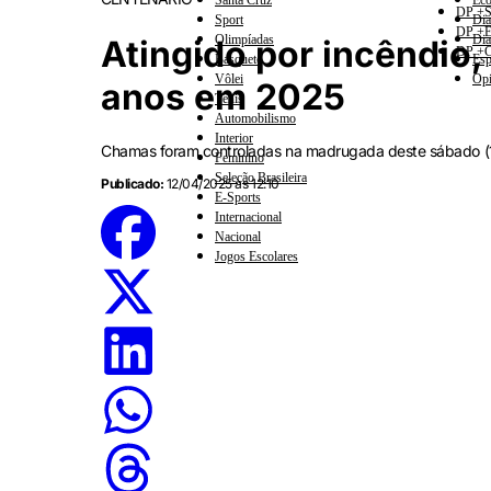
Santa Cruz
Eco
DP +S
Sport
Dia
DP +E
Olimpíadas
Dia
Atingido por incêndio
DP +C
Basquete
Esp
Vôlei
Opi
anos em 2025
Tênis
Automobilismo
Interior
Chamas foram controladas na madrugada deste sábado (12)
Feminino
Seleção Brasileira
Publicado:
12/04/2025 às 12:10
E-Sports
Internacional
Nacional
Jogos Escolares