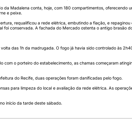
ado da Madalena conta, hoje, com 180 compartimentos, oferecendo 
rne e peixe.
ra, requalificou a rede elétrica, embutindo a fiação, e repaginou o
inal foi conservada. A fachada do Mercado ostenta o antigo brasão do
 volta das 1h da madrugada. O fogo já havia sido controlado às 2h
rdo com o porteiro do estabelecimento, as chamas começaram atingin
feitura do Recife, duas operações foram danificadas pelo fogo.
nsas para limpeza do local e avaliação da rede elétrica. As operaç
 no início da tarde deste sábado.