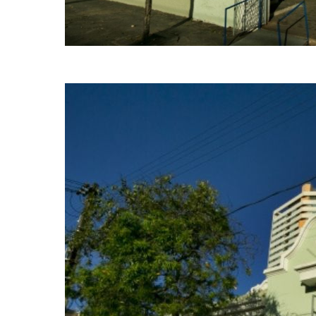
(Sol Pulquério/PCR)