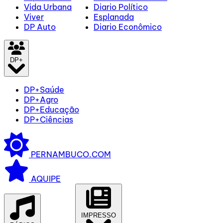
Vida Urbana
Diario Político
Viver
Esplanada
DP Auto
Diario Econômico
DP+
DP+Saúde
DP+Agro
DP+Educação
DP+Ciências
PERNAMBUCO.COM
AQUIPE
IMPRESSO