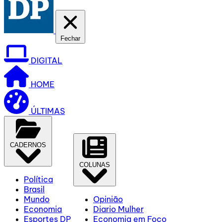
Fechar
DIGITAL
HOME
ÚLTIMAS
CADERNOS
COLUNAS
Política
Brasil
Mundo
Opinião
Economia
Diario Mulher
Esportes DP
Economia em Foco