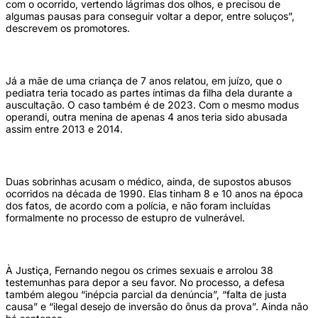
com o ocorrido, vertendo lágrimas dos olhos, e precisou de
algumas pausas para conseguir voltar a depor, entre soluços”,
descrevem os promotores.
Já a mãe de uma criança de 7 anos relatou, em juízo, que o
pediatra teria tocado as partes íntimas da filha dela durante a
auscultação. O caso também é de 2023. Com o mesmo modus
operandi, outra menina de apenas 4 anos teria sido abusada
assim entre 2013 e 2014.
Duas sobrinhas acusam o médico, ainda, de supostos abusos
ocorridos na década de 1990. Elas tinham 8 e 10 anos na época
dos fatos, de acordo com a polícia, e não foram incluídas
formalmente no processo de estupro de vulnerável.
À Justiça, Fernando negou os crimes sexuais e arrolou 38
testemunhas para depor a seu favor. No processo, a defesa
também alegou “inépcia parcial da denúncia”, “falta de justa
causa” e “ilegal desejo de inversão do ônus da prova”. Ainda não