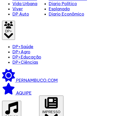
Vida Urbana
Diario Político
Viver
Esplanada
DP Auto
Diario Econômico
DP+
DP+Saúde
DP+Agro
DP+Educação
DP+Ciências
PERNAMBUCO.COM
AQUIPE
IMPRESSO