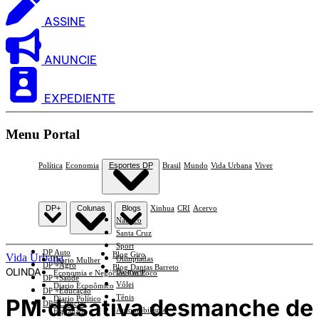
ASSINE
ANUNCIE
EXPEDIENTE
Menu Portal
Política
Economia
Esportes DP
Brasil
Mundo
Vida Urbana
Viver
DP+
Colunas
Blogs
Xinhua
CRI
Acervo
Náutico
Santa Cruz
Sport
DP Auto
Blog Giro
Vida Urbana
Olimpíadas
Diario Mulher
DP +Agro
Blog Dantas Barreto
OLINDA
Basquete
Economia e Negócios Em Foco
DP +Saúde
Vôlei
Diario Econômico
DP +Educação
Tênis
PM desativa desmanche de
Diario Político
DP +Ciências
Automobilismo
Esplanada