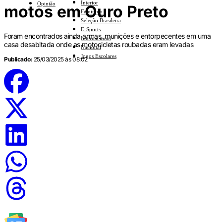
Interior
Opinião
motos em Ouro Preto
Feminino
Seleção Brasileira
E-Sports
Foram encontrados ainda armas, munições e entorpecentes em uma
Internacional
casa desabitada onde as motocicletas roubadas eram levadas
Nacional
Jogos Escolares
Publicado:
25/03/2025 às 08:02