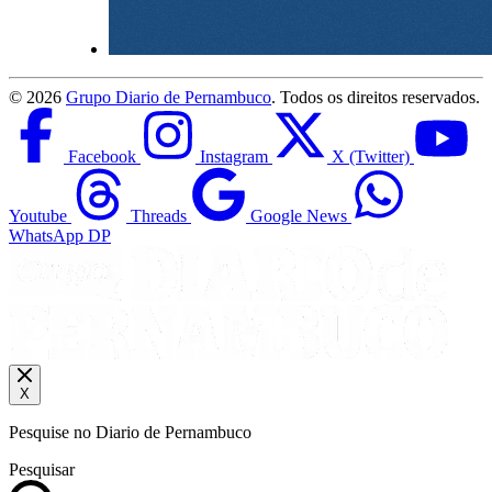
©
2026
Grupo Diario de Pernambuco
. Todos os direitos reservados.
Facebook
Instagram
X (Twitter)
Youtube
Threads
Google News
WhatsApp DP
X
Pesquise no Diario de Pernambuco
Pesquisar