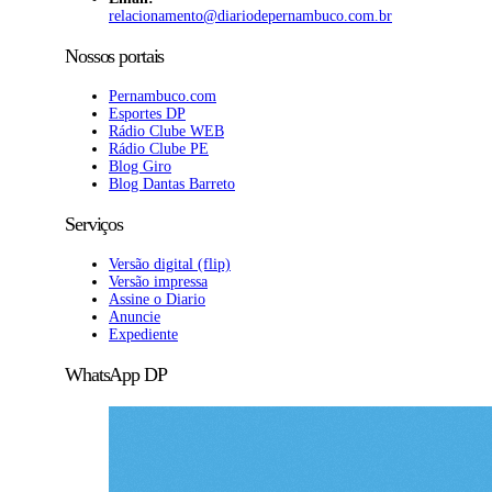
relacionamento@diariodepernambuco.com.br
Nossos portais
Pernambuco.com
Esportes DP
Rádio Clube WEB
Rádio Clube PE
Blog Giro
Blog Dantas Barreto
Serviços
Versão digital (flip)
Versão impressa
Assine o Diario
Anuncie
Expediente
WhatsApp DP