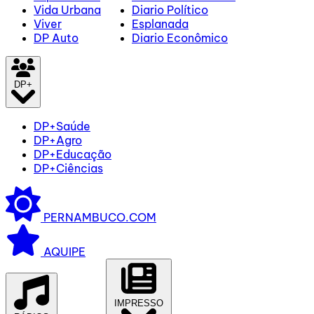
Vida Urbana
Diario Político
Viver
Esplanada
DP Auto
Diario Econômico
DP+
DP+Saúde
DP+Agro
DP+Educação
DP+Ciências
PERNAMBUCO.COM
AQUIPE
IMPRESSO