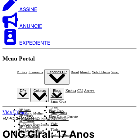
ASSINE
ANUNCIE
EXPEDIENTE
Menu Portal
Política
Economia
Esportes DP
Brasil
Mundo
Vida Urbana
Viver
DP+
Colunas
Blogs
Xinhua
CRI
Acervo
Náutico
Santa Cruz
Sport
DP Auto
Blog Giro
Vida Urbana
Olimpíadas
Diario Mulher
DP +Agro
Blog Dantas Barreto
EMPODERAMENTO
Basquete
Economia e Negócios Em Foco
DP +Saúde
Vôlei
Diario Econômico
DP +Educação
Tênis
ONG Giral: 17 Anos
Diario Político
DP +Ciências
Automobilismo
Esplanada