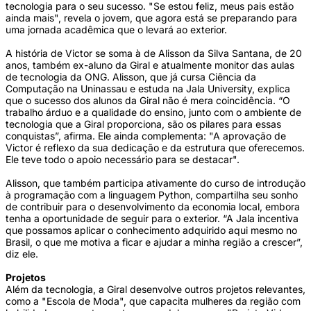
tecnologia para o seu sucesso. "Se estou feliz, meus pais estão
ainda mais", revela o jovem, que agora está se preparando para
uma jornada acadêmica que o levará ao exterior.
A história de Victor se soma à de Alisson da Silva Santana, de 20
anos, também ex-aluno da Giral e atualmente monitor das aulas
de tecnologia da ONG. Alisson, que já cursa Ciência da
Computação na Uninassau e estuda na Jala University, explica
que o sucesso dos alunos da Giral não é mera coincidência. “O
trabalho árduo e a qualidade do ensino, junto com o ambiente de
tecnologia que a Giral proporciona, são os pilares para essas
conquistas”, afirma. Ele ainda complementa: "A aprovação de
Victor é reflexo da sua dedicação e da estrutura que oferecemos.
Ele teve todo o apoio necessário para se destacar".
Alisson, que também participa ativamente do curso de introdução
à programação com a linguagem Python, compartilha seu sonho
de contribuir para o desenvolvimento da economia local, embora
tenha a oportunidade de seguir para o exterior. “A Jala incentiva
que possamos aplicar o conhecimento adquirido aqui mesmo no
Brasil, o que me motiva a ficar e ajudar a minha região a crescer”,
diz ele.
Projetos
Além da tecnologia, a Giral desenvolve outros projetos relevantes,
como a "Escola de Moda", que capacita mulheres da região com