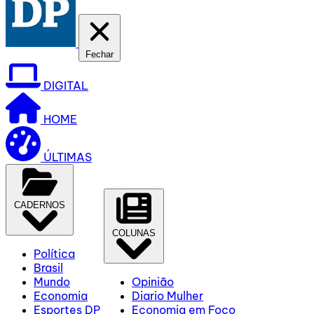
Fechar
DIGITAL
HOME
ÚLTIMAS
CADERNOS
COLUNAS
Política
Brasil
Mundo
Opinião
Economia
Diario Mulher
Esportes DP
Economia em Foco