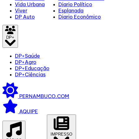
Vida Urbana
Diario Político
Viver
Esplanada
DP Auto
Diario Econômico
DP+
DP+Saúde
DP+Agro
DP+Educação
DP+Ciências
PERNAMBUCO.COM
AQUIPE
IMPRESSO