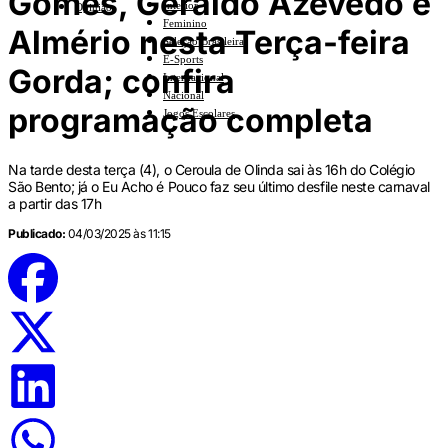
Gomes, Geraldo Azevedo e
Interior
Opinião
Feminino
Almério nesta Terça-feira
Seleção Brasileira
E-Sports
Gorda; confira
Internacional
Nacional
programação completa
Jogos Escolares
Na tarde desta terça (4), o Ceroula de Olinda sai às 16h do Colégio
São Bento; já o Eu Acho é Pouco faz seu último desfile neste carnaval
a partir das 17h
Publicado:
04/03/2025 às 11:15