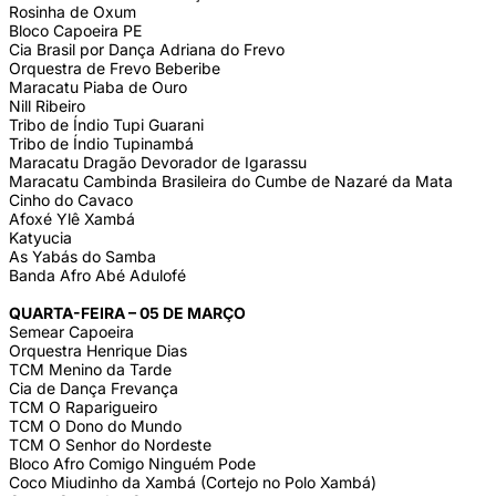
Rosinha de Oxum
Bloco Capoeira PE
Cia Brasil por Dança Adriana do Frevo
Orquestra de Frevo Beberibe
Maracatu Piaba de Ouro
Nill Ribeiro
Tribo de Índio Tupi Guarani
Tribo de Índio Tupinambá
Maracatu Dragão Devorador de Igarassu
Maracatu Cambinda Brasileira do Cumbe de Nazaré da Mata
Cinho do Cavaco
Afoxé Ylê Xambá
Katyucia
As Yabás do Samba
Banda Afro Abé Adulofé
QUARTA-FEIRA – 05 DE MARÇO
Semear Capoeira
Orquestra Henrique Dias
TCM Menino da Tarde
Cia de Dança Frevança
TCM O Raparigueiro
TCM O Dono do Mundo
TCM O Senhor do Nordeste
Bloco Afro Comigo Ninguém Pode
Coco Miudinho da Xambá (Cortejo no Polo Xambá)