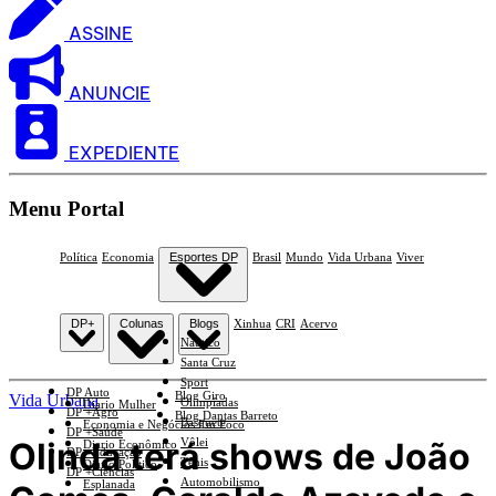
ASSINE
ANUNCIE
EXPEDIENTE
Menu Portal
Política
Economia
Esportes DP
Brasil
Mundo
Vida Urbana
Viver
DP+
Colunas
Blogs
Xinhua
CRI
Acervo
Náutico
Santa Cruz
Sport
DP Auto
Blog Giro
Vida Urbana
Olimpíadas
Diario Mulher
DP +Agro
Blog Dantas Barreto
Basquete
Economia e Negócios Em Foco
DP +Saúde
Olinda terá shows de João
Vôlei
Diario Econômico
DP +Educação
Tênis
Diario Político
DP +Ciências
Automobilismo
Esplanada