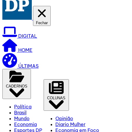
Fechar
DIGITAL
HOME
ÚLTIMAS
CADERNOS
COLUNAS
Política
Brasil
Mundo
Opinião
Economia
Diario Mulher
Esportes DP
Economia em Foco