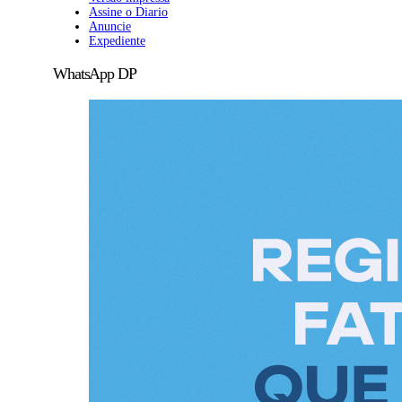
Assine o Diario
Anuncie
Expediente
WhatsApp DP