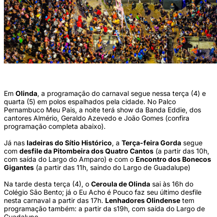
(Cena Quatro)
Em
Olinda
, a programação do carnaval segue nessa terça (4) e
quarta (5) em polos espalhados pela cidade. No Palco
Pernambuco Meu Pais, a noite terá show da Banda Eddie, dos
cantores Almério, Geraldo Azevedo e João Gomes (confira
programação completa abaixo).
Já nas
ladeiras do Sítio Histórico
, a
Terça-feira Gorda
segue
com
desfile da Pitombeira dos Quatro Cantos
(a partir das 10h,
com saída do Largo do Amparo) e com o
Encontro dos Bonecos
Gigantes
(a partir das 11h, saindo do Largo de Guadalupe)
Na tarde desta terça (4), o
Ceroula de Olinda
sai às 16h do
Colégio São Bento; já o Eu Acho é Pouco faz seu último desfile
nesta carnaval a partir das 17h.
Lenhadores Olindense
tem
programação também: a partir da s19h, com saída do Largo de
Guadalupe.