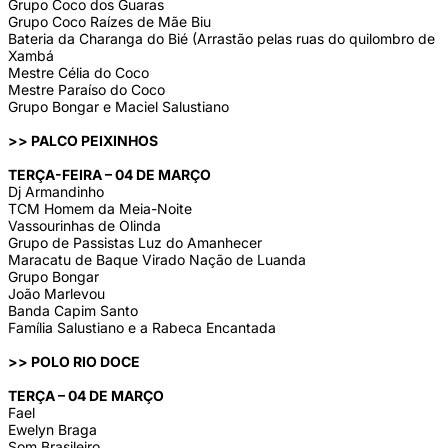
Grupo Coco dos Guaras
Grupo Coco Raízes de Mãe Biu
Bateria da Charanga do Bié (Arrastão pelas ruas do quilombro de
Xambá
Mestre Célia do Coco
Mestre Paraíso do Coco
Grupo Bongar e Maciel Salustiano
>> PALCO PEIXINHOS
TERÇA-FEIRA – 04 DE MARÇO
Dj Armandinho
TCM Homem da Meia-Noite
Vassourinhas de Olinda
Grupo de Passistas Luz do Amanhecer
Maracatu de Baque Virado Nação de Luanda
Grupo Bongar
João Marlevou
Banda Capim Santo
Família Salustiano e a Rabeca Encantada
>> POLO RIO DOCE
TERÇA – 04 DE MARÇO
Fael
Ewelyn Braga
Som Brasileiro