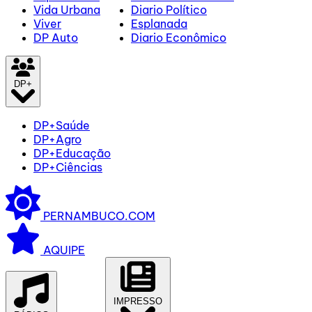
Vida Urbana
Diario Político
Viver
Esplanada
DP Auto
Diario Econômico
DP+
DP+Saúde
DP+Agro
DP+Educação
DP+Ciências
PERNAMBUCO.COM
AQUIPE
IMPRESSO