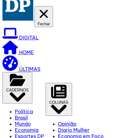
Fechar
DIGITAL
HOME
ÚLTIMAS
CADERNOS
COLUNAS
Política
Brasil
Mundo
Opinião
Economia
Diario Mulher
Esportes DP
Economia em Foco