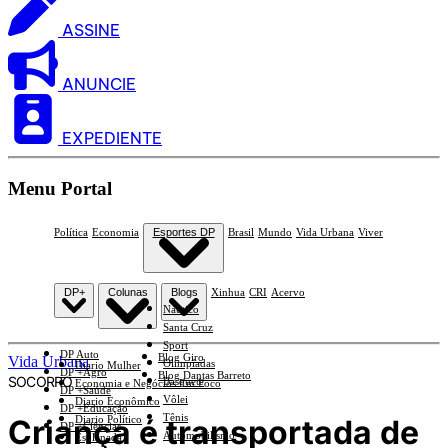
ASSINE
ANUNCIE
EXPEDIENTE
Menu Portal
Política
Economia
Esportes DP
Brasil
Mundo
Vida Urbana
Viver
DP+
Colunas
Blogs
Xinhua
CRI
Acervo
Náutico
Santa Cruz
Sport
DP Auto
Blog Giro
Vida Urbana
Olimpíadas
Diario Mulher
DP +Agro
Blog Dantas Barreto
SOCORRO
Basquete
Economia e Negócios Em Foco
DP +Saúde
Vôlei
Diario Econômico
DP +Educação
Tênis
Criança é transportada de
Diario Político
DP +Ciências
Automobilismo
Esplanada