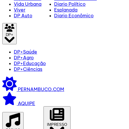
Vida Urbana
Diario Político
Viver
Esplanada
DP Auto
Diario Econômico
DP+
DP+Saúde
DP+Agro
DP+Educação
DP+Ciências
PERNAMBUCO.COM
AQUIPE
IMPRESSO