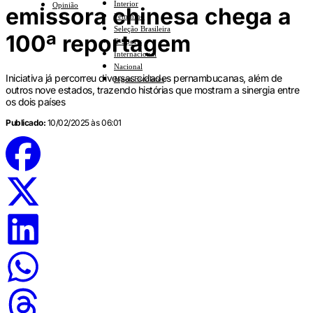
Interior
Opinião
emissora chinesa chega a
Feminino
Seleção Brasileira
100ª reportagem
E-Sports
Internacional
Nacional
Iniciativa já percorreu diversas cidades pernambucanas, além de
Jogos Escolares
outros nove estados, trazendo histórias que mostram a sinergia entre
os dois países
Publicado:
10/02/2025 às 06:01