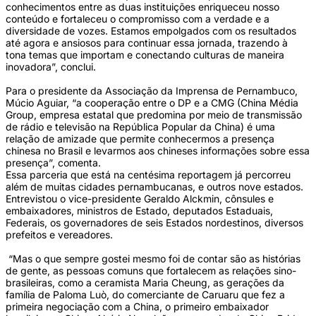
conhecimentos entre as duas instituições enriqueceu nosso
conteúdo e fortaleceu o compromisso com a verdade e a
diversidade de vozes. Estamos empolgados com os resultados
até agora e ansiosos para continuar essa jornada, trazendo à
tona temas que importam e conectando culturas de maneira
inovadora”, conclui.
Para o presidente da Associação da Imprensa de Pernambuco,
Múcio Aguiar, “a cooperação entre o DP e a CMG (China Média
Group, empresa estatal que predomina por meio de transmissão
de rádio e televisão na República Popular da China) é uma
relação de amizade que permite conhecermos a presença
chinesa no Brasil e levarmos aos chineses informações sobre essa
presença”, comenta.
Essa parceria que está na centésima reportagem já percorreu
além de muitas cidades pernambucanas, e outros nove estados.
Entrevistou o vice-presidente Geraldo Alckmin, cônsules e
embaixadores, ministros de Estado, deputados Estaduais,
Federais, os governadores de seis Estados nordestinos, diversos
prefeitos e vereadores.
“Mas o que sempre gostei mesmo foi de contar são as histórias
de gente, as pessoas comuns que fortalecem as relações sino-
brasileiras, como a ceramista Maria Cheung, as gerações da
família de Paloma Luò, do comerciante de Caruaru que fez a
primeira negociação com a China, o primeiro embaixador