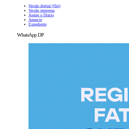
Versão digital (flip)
Versão impressa
Assine o Diario
Anuncie
Expediente
WhatsApp DP