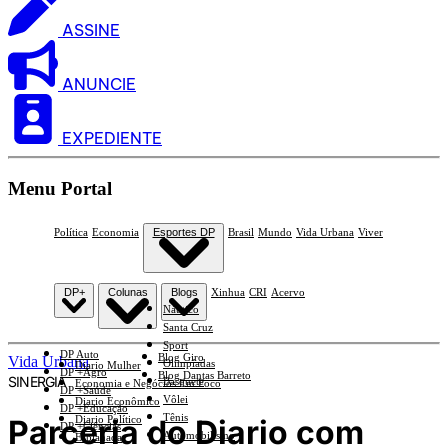
ASSINE
ANUNCIE
EXPEDIENTE
Menu Portal
Política
Economia
Esportes DP
Brasil
Mundo
Vida Urbana
Viver
DP+
Colunas
Blogs
Xinhua
CRI
Acervo
Náutico
Santa Cruz
Sport
DP Auto
Blog Giro
Vida Urbana
Olimpíadas
Diario Mulher
DP +Agro
Blog Dantas Barreto
SINERGIA
Basquete
Economia e Negócios Em Foco
DP +Saúde
Vôlei
Diario Econômico
DP +Educação
Tênis
Parceria do Diario com
Diario Político
DP +Ciências
Automobilismo
Esplanada