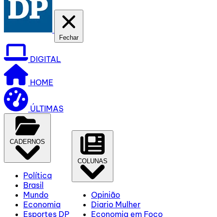
Fechar
DIGITAL
HOME
ÚLTIMAS
CADERNOS
COLUNAS
Política
Brasil
Mundo
Opinião
Economia
Diario Mulher
Esportes DP
Economia em Foco