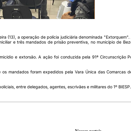
feira (13), a operação de polícia judiciária denominada "Extorquem".
iliar e três mandados de prisão preventiva, no município de Beze
cídio e extorsão. A ação foi conduzida pela 91ª Circunscrição Po
 e os mandados foram expedidos pela Vara Única das Comarcas de
iciais, entre delegados, agentes, escrivães e militares do 1º BIESP.
Nossos portais