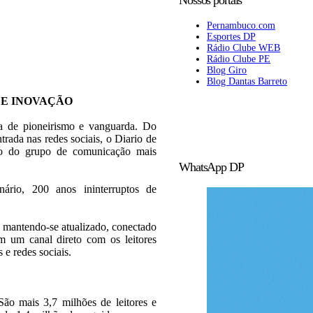
Pernambuco.com
Esportes DP
Rádio Clube WEB
Rádio Clube PE
Blog Giro
Blog Dantas Barreto
 E INOVAÇÃO
ia de pioneirismo e vanguarda. Do
trada nas redes sociais, o Diario de
rão do grupo de comunicação mais
WhatsApp DP
rio, 200 anos ininterruptos de
 mantendo-se atualizado, conectado
 um canal direto com os leitores
s e redes sociais.
ão mais 3,7 milhões de leitores e