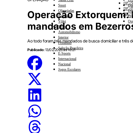
Santa Cruz
Eco
DP +S
Sport
Dia
DP +E
Olimpíadas
Dia
Operação Extorquem: P
DP +C
Basquete
Esp
Vôlei
Opi
mandados em Bezerro
Tênis
Automobilismo
Interior
Ao todo foram três mandados de busca domiciliar e três d
Feminino
Seleção Brasileira
Publicado:
13/02/2025 às 10:21
E-Sports
Internacional
Nacional
Jogos Escolares