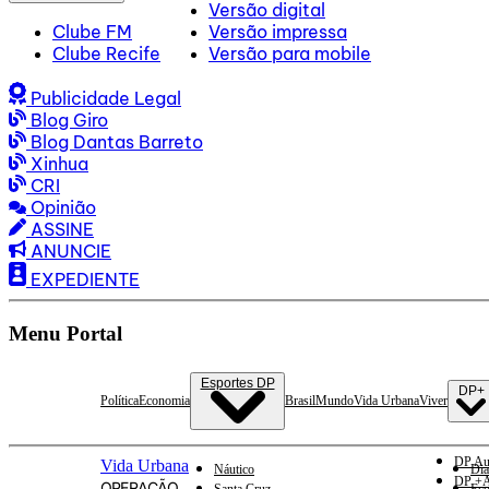
Versão digital
Clube FM
Versão impressa
Clube Recife
Versão para mobile
Publicidade Legal
Blog Giro
Blog Dantas Barreto
Xinhua
CRI
Opinião
ASSINE
ANUNCIE
EXPEDIENTE
Menu Portal
Esportes DP
DP+
Política
Economia
Brasil
Mundo
Vida Urbana
Viver
DP Au
Vida Urbana
Náutico
Dia
DP +A
OPERAÇÃO