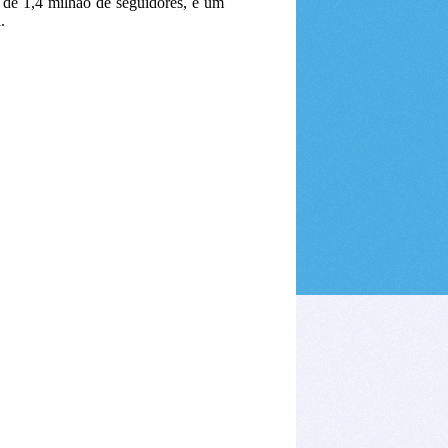
s de 1,4 milhão de seguidores, e um
.