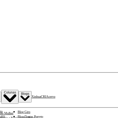
Colunas
Blogs
Xinhua
CRI
Acervo
to
Blog Giro
rio Mulher
gro
Blog Dantas Barreto