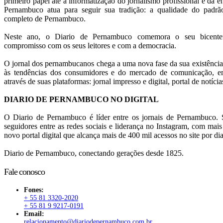
primeiro papel até a informatização do jornalismo profissional e da en
Pernambuco atua para seguir sua tradição: a qualidade do pad
completo de Pernambuco.
Neste ano, o Diario de Pernambuco comemora o seu bicentená
compromisso com os seus leitores e com a democracia.
O jornal dos pernambucanos chega a uma nova fase da sua existência
às tendências dos consumidores e do mercado de comunicação, em
através de suas plataformas: jornal impresso e digital, portal de notícia
DIARIO DE PERNAMBUCO NO DIGITAL
O Diario de Pernambuco é líder entre os jornais de Pernambuco. S
seguidores entre as redes sociais e liderança no Instagram, com mai
novo portal digital que alcança mais de 400 mil acessos no site por dia
Diario de Pernambuco, conectando gerações desde 1825.
Fale conosco
Fones:
+ 55 81 3320-2020
+ 55 81 9 9217-0191
Email:
relacionamento@diariodepernambuco.com.br