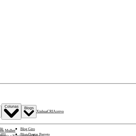
Colunas
Blogs
Xinhua
CRI
Acervo
to
Blog Giro
rio Mulher
gro
Blog Dantas Barreto