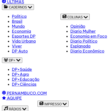
ÚLTIMAS
CADERNOS
Política
COLUNAS
Brasil
Mundo
Opinião
Economia
Diario Mulher
Esportes DP
Economia em Foco
Vida Urbana
Diario Político
Viver
Esplanada
DP Auto
Diario Econômico
DP+
DP+Saúde
DP+Agro
DP+Educação
DP+Ciências
PERNAMBUCO.COM
AQUIPE
IMPRESSO
RÁDIOS