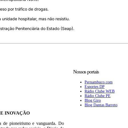
eso por tráfico de drogas.
a unidade hospitalar, mas não resistiu.
stração Penitenciária do Estado (Seap).
Nossos portais
Pernambuco.com
Esportes DP
Rádio Clube WEB
Rádio Clube PE
Blog Giro
Blog Dantas Barreto
 E INOVAÇÃO
ia de pioneirismo e vanguarda. Do