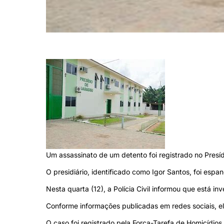
Presídio de Igarassu fica no Grande Recife (Foto: Arquivo)
Um assassinato de um detento foi registrado no Presí
O presidiário, identificado como Igor Santos, foi espa
Nesta quarta (12), a Polícia Civil informou que está in
Conforme informações publicadas em redes sociais, ele
O caso foi registrado pela Força-Tarefa de Homicídios