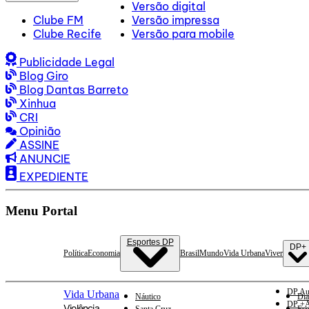
Versão digital
Clube FM
Versão impressa
Clube Recife
Versão para mobile
Publicidade Legal
Blog Giro
Blog Dantas Barreto
Xinhua
CRI
Opinião
ASSINE
ANUNCIE
EXPEDIENTE
Menu Portal
Esportes DP
DP+
Política
Economia
Brasil
Mundo
Vida Urbana
Viver
DP Au
Vida Urbana
Náutico
Dia
DP +A
Violência