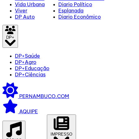
Vida Urbana
Diario Político
Viver
Esplanada
DP Auto
Diario Econômico
DP+
DP+Saúde
DP+Agro
DP+Educação
DP+Ciências
PERNAMBUCO.COM
AQUIPE
IMPRESSO