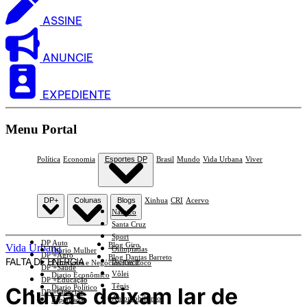
ASSINE
ANUNCIE
EXPEDIENTE
Menu Portal
Política
Economia
Esportes DP
Brasil
Mundo
Vida Urbana
Viver
DP+
Colunas
Blogs
Xinhua
CRI
Acervo
Náutico
Santa Cruz
Sport
DP Auto
Blog Giro
Vida Urbana
Olimpíadas
Diario Mulher
DP +Agro
Blog Dantas Barreto
FALTA DE ENERGIA
Basquete
Economia e Negócios Em Foco
DP +Saúde
Vôlei
Diario Econômico
DP +Educação
Tênis
Chuvas deixam lar de
Diario Político
DP +Ciências
Automobilismo
Esplanada