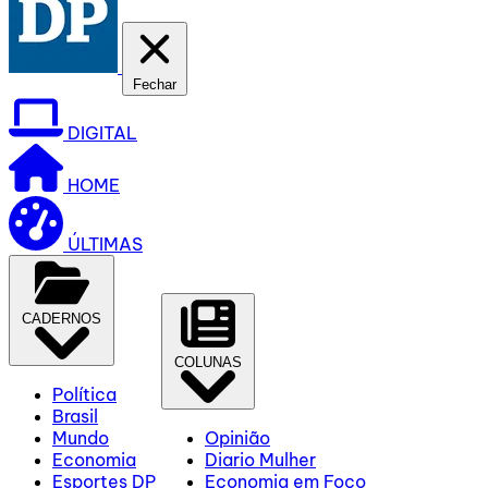
Fechar
DIGITAL
HOME
ÚLTIMAS
CADERNOS
COLUNAS
Política
Brasil
Mundo
Opinião
Economia
Diario Mulher
Esportes DP
Economia em Foco