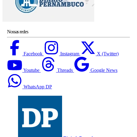
Nossas redes
Facebook
Instagram
X (Twitter)
Youtube
Threads
Google News
WhatsApp DP