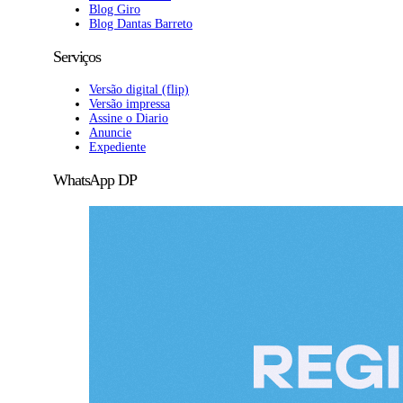
Blog Giro
Blog Dantas Barreto
Serviços
Versão digital (flip)
Versão impressa
Assine o Diario
Anuncie
Expediente
WhatsApp DP