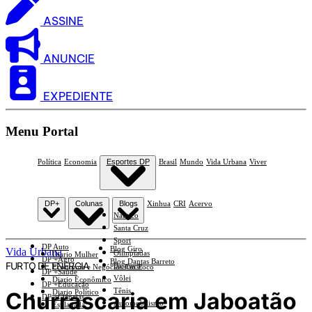
ASSINE
ANUNCIE
EXPEDIENTE
Menu Portal
Política
Economia
Esportes DP
Brasil
Mundo
Vida Urbana
Viver
DP+
Colunas
Blogs
Xinhua
CRI
Acervo
Náutico
Santa Cruz
Sport
DP Auto
Blog Giro
Vida Urbana
Olimpíadas
Diario Mulher
DP +Agro
Blog Dantas Barreto
FURTO DE ENERGIA
Basquete
Economia e Negócios Em Foco
DP +Saúde
Vôlei
Diario Econômico
DP +Educação
Tênis
Churrascaria em Jaboatão
Diario Político
DP +Ciências
Automobilismo
Esplanada