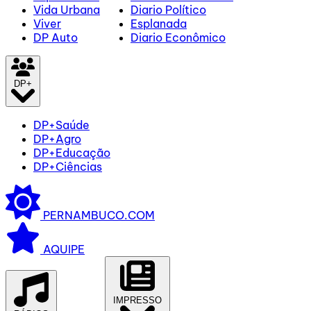
Vida Urbana
Diario Político
Viver
Esplanada
DP Auto
Diario Econômico
DP+
DP+Saúde
DP+Agro
DP+Educação
DP+Ciências
PERNAMBUCO.COM
AQUIPE
IMPRESSO