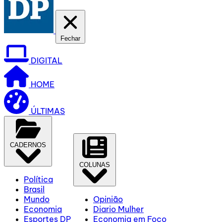
Fechar
DIGITAL
HOME
ÚLTIMAS
CADERNOS
COLUNAS
Política
Brasil
Mundo
Opinião
Economia
Diario Mulher
Esportes DP
Economia em Foco