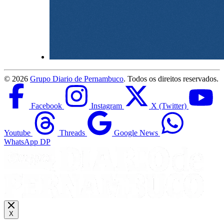
©
2026
Grupo Diario de Pernambuco
. Todos os direitos reservados.
Facebook
Instagram
X (Twitter)
Youtube
Threads
Google News
WhatsApp DP
X