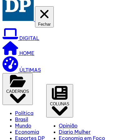
Fechar
DIGITAL
HOME
ÚLTIMAS
CADERNOS
COLUNAS
Política
Brasil
Mundo
Opinião
Economia
Diario Mulher
Esportes DP
Economia em Foco