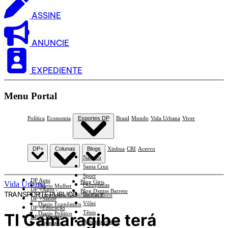
ASSINE
ANUNCIE
EXPEDIENTE
Menu Portal
Política
Economia
Esportes DP
Brasil
Mundo
Vida Urbana
Viver
DP+
Colunas
Blogs
Xinhua
CRI
Acervo
Náutico
Santa Cruz
Sport
DP Auto
Blog Giro
Vida Urbana
Olimpíadas
Diario Mulher
DP +Agro
Blog Dantas Barreto
TRANSPORTE PÚBLICO
Basquete
Economia e Negócios Em Foco
DP +Saúde
Vôlei
Diario Econômico
DP +Educação
Tênis
TI Camaragibe terá
Diario Político
DP +Ciências
Automobilismo
Esplanada