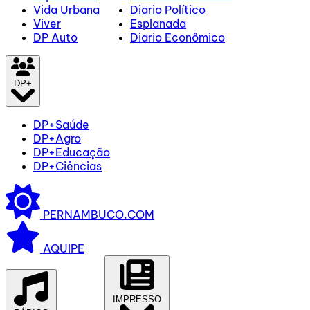
Vida Urbana
Diario Político
Viver
Esplanada
DP Auto
Diario Econômico
DP+
DP+Saúde
DP+Agro
DP+Educação
DP+Ciências
PERNAMBUCO.COM
AQUIPE
IMPRESSO