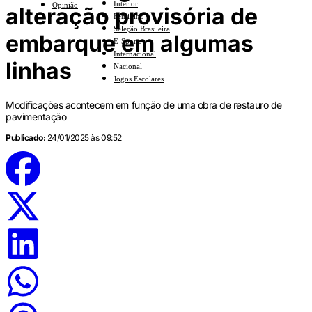
Interior
Opinião
alteração provisória de
Feminino
Seleção Brasileira
embarque em algumas
E-Sports
Internacional
linhas
Nacional
Jogos Escolares
Modificações acontecem em função de uma obra de restauro de
pavimentação
Publicado:
24/01/2025 às 09:52