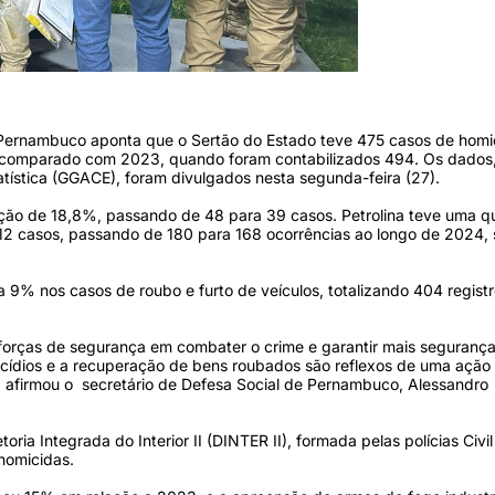
 Pernambuco aponta que o Sertão do Estado teve 475 casos de homi
comparado com 2023, quando foram contabilizados 494. Os dados
tatística (GGACE), foram divulgados nesta segunda-feira (27).
o de 18,8%, passando de 48 para 39 casos. Petrolina teve uma q
2 casos, passando de 180 para 168 ocorrências ao longo de 2024,
 9% nos casos de roubo e furto de veículos, totalizando 404 registr
rças de segurança em combater o crime e garantir mais segurança
icídios e a recuperação de bens roubados são reflexos de uma ação
", afirmou o secretário de Defesa Social de Pernambuco, Alessandro
ia Integrada do Interior II (DINTER II), formada pelas polícias Civil
homicidas.