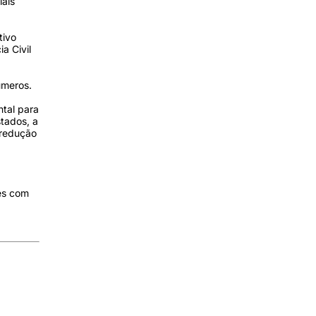
ais
tivo
a Civil
úmeros.
ntal para
tados, a
 redução
es com