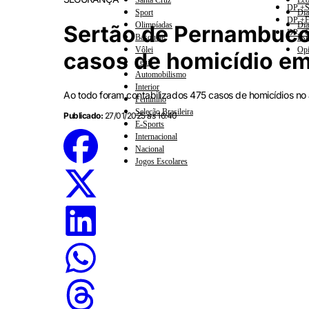
Santa Cruz
Eco
DP +S
Sport
Dia
DP +E
Olimpíadas
Dia
Sertão de Pernambuco
DP +C
Basquete
Esp
Vôlei
Opi
casos de homicídio em
Tênis
Automobilismo
Interior
Ao todo foram contabilizados 475 casos de homicídios no
Feminino
Seleção Brasileira
Publicado:
27/01/2025 às 16:40
E-Sports
Internacional
Nacional
Jogos Escolares