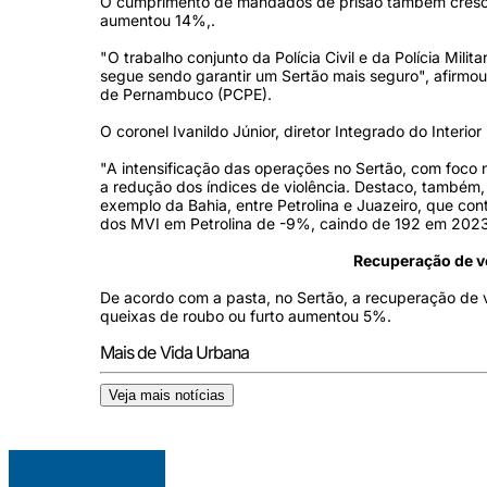
O cumprimento de mandados de prisão também cresceu
aumentou 14%,.
"O trabalho conjunto da Polícia Civil e da Polícia Mili
segue sendo garantir um Sertão mais seguro", afirmou a
de Pernambuco (PCPE).
O coronel Ivanildo Júnior, diretor Integrado do Inter
"A intensificação das operações no Sertão, com foco 
a redução dos índices de violência. Destaco, também,
exemplo da Bahia, entre Petrolina e Juazeiro, que c
dos MVI em Petrolina de -9%, caindo de 192 em 2023,
Recuperação de v
De acordo com a pasta, no Sertão, a recuperação de
queixas de roubo ou furto aumentou 5%.
Mais de Vida Urbana
Veja mais notícias