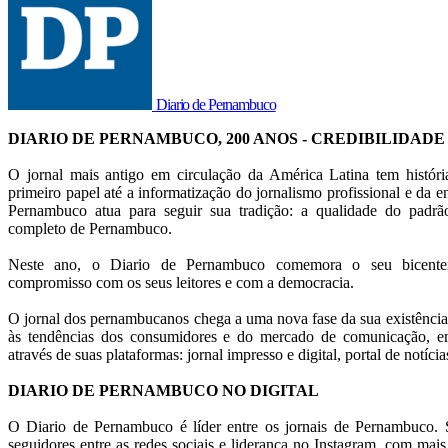
Diario de Pernambuco
DIARIO DE PERNAMBUCO, 200 ANOS - CREDIBILIDADE
O jornal mais antigo em circulação da América Latina tem histór
primeiro papel até a informatização do jornalismo profissional e da en
Pernambuco atua para seguir sua tradição: a qualidade do pad
completo de Pernambuco.
Neste ano, o Diario de Pernambuco comemora o seu bicentená
compromisso com os seus leitores e com a democracia.
O jornal dos pernambucanos chega a uma nova fase da sua existência
às tendências dos consumidores e do mercado de comunicação, em
através de suas plataformas: jornal impresso e digital, portal de notícia
DIARIO DE PERNAMBUCO NO DIGITAL
O Diario de Pernambuco é líder entre os jornais de Pernambuco. S
seguidores entre as redes sociais e liderança no Instagram, com mai