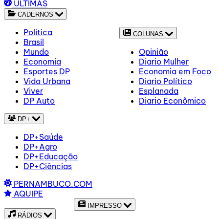
ÚLTIMAS
CADERNOS
Política
COLUNAS
Brasil
Mundo
Opinião
Economia
Diario Mulher
Esportes DP
Economia em Foco
Vida Urbana
Diario Político
Viver
Esplanada
DP Auto
Diario Econômico
DP+
DP+Saúde
DP+Agro
DP+Educação
DP+Ciências
PERNAMBUCO.COM
AQUIPE
IMPRESSO
RÁDIOS