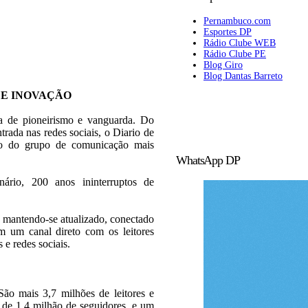
Pernambuco.com
Esportes DP
Rádio Clube WEB
Rádio Clube PE
Blog Giro
Blog Dantas Barreto
 E INOVAÇÃO
ia de pioneirismo e vanguarda. Do
trada nas redes sociais, o Diario de
rão do grupo de comunicação mais
WhatsApp DP
rio, 200 anos ininterruptos de
 mantendo-se atualizado, conectado
 um canal direto com os leitores
s e redes sociais.
ão mais 3,7 milhões de leitores e
s de 1,4 milhão de seguidores, e um