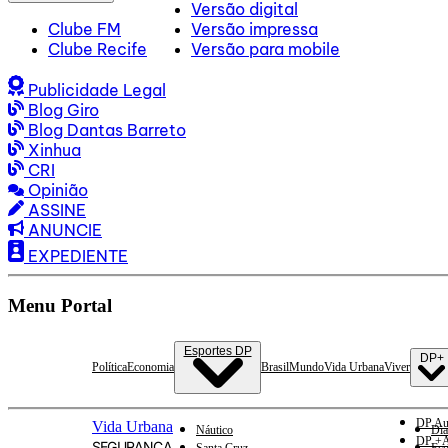
Versão digital
Clube FM
Versão impressa
Clube Recife
Versão para mobile
Publicidade Legal
Blog Giro
Blog Dantas Barreto
Xinhua
CRI
Opinião
ASSINE
ANUNCIE
EXPEDIENTE
Menu Portal
Esportes DP
DP+
Política
Economia
Brasil
Mundo
Vida Urbana
Viver
DP Au
Vida Urbana
Náutico
Dia
DP +A
SEGURANÇA