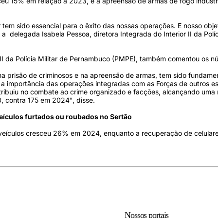
 15% em relação a 2023, e a apreensão de armas de fogo industri
tar tem sido essencial para o êxito das nossas operações. E nosso obje
 delegada Isabela Pessoa, diretora Integrada do Interior II da Políci
ior II da Polícia Militar de Pernambuco (PMPE), também comentou os n
na prisão de criminosos e na apreensão de armas, tem sido fundame
 a importância das operações integradas com as Forças de outros es
ontribuiu no combate ao crime organizado e facções, alcançando uma
 contra 175 em 2024", disse.
eículos furtados ou roubados no Sertão
 veículos cresceu 26% em 2024, enquanto a recuperação de celular
Nossos portais