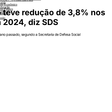
nomia e Negócios Em Foco
aúde
rio Econômico
ducação
rio Político
 teve redução de 3,8% nos
iências
lanada
nião
 2024, diz SDS
 ano passado, segundo a Secretaria de Defesa Social