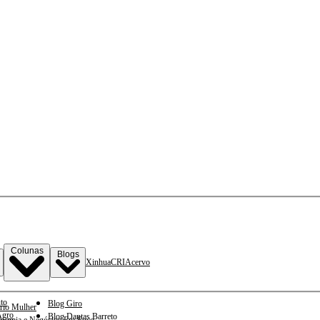
Colunas
Blogs
Xinhua
CRI
Acervo
to
Blog Giro
rio Mulher
gro
Blog Dantas Barreto