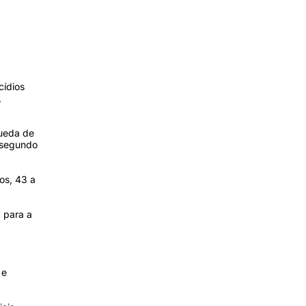
cídios
,
ueda de
 segundo
os, 43 a
 para a
 e