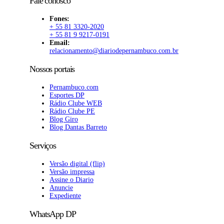
Fale conosco
Fones:
+ 55 81 3320-2020
+ 55 81 9 9217-0191
Email:
relacionamento@diariodepernambuco.com.br
Nossos portais
Pernambuco.com
Esportes DP
Rádio Clube WEB
Rádio Clube PE
Blog Giro
Blog Dantas Barreto
Serviços
Versão digital (flip)
Versão impressa
Assine o Diario
Anuncie
Expediente
WhatsApp DP