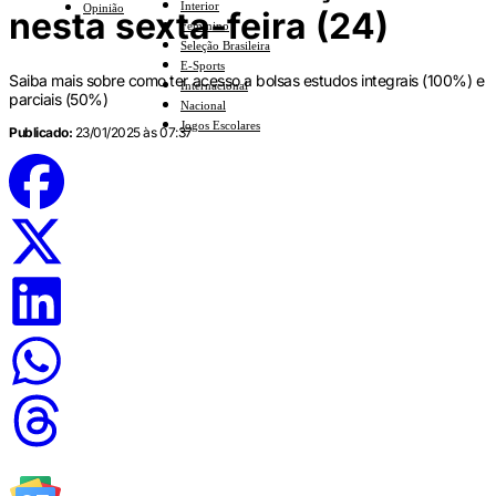
Interior
Opinião
nesta sexta-feira (24)
Feminino
Seleção Brasileira
E-Sports
Saiba mais sobre como ter acesso a bolsas estudos integrais (100%) e
Internacional
parciais (50%)
Nacional
Jogos Escolares
Publicado:
23/01/2025 às 07:37