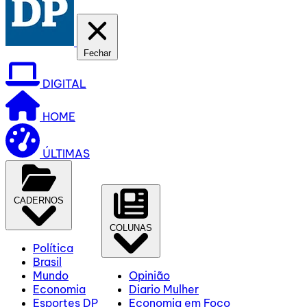
Fechar
DIGITAL
HOME
ÚLTIMAS
CADERNOS
COLUNAS
Política
Brasil
Mundo
Opinião
Economia
Diario Mulher
Esportes DP
Economia em Foco