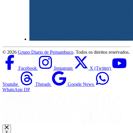
©
2026
Grupo Diario de Pernambuco
. Todos os direitos reservados.
Facebook
Instagram
X (Twitter)
Youtube
Threads
Google News
WhatsApp DP
X