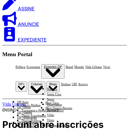
ASSINE
ANUNCIE
EXPEDIENTE
Menu Portal
Política
Economia
Esportes DP
Brasil
Mundo
Vida Urbana
Viver
DP+
Colunas
Blogs
Xinhua
CRI
Acervo
Náutico
Santa Cruz
Sport
DP Auto
Blog Giro
Vida Urbana
Olimpíadas
Diario Mulher
DP +Agro
Blog Dantas Barreto
ENSINO
Basquete
Economia e Negócios Em Foco
DP +Saúde
Vôlei
Diario Econômico
DP +Educação
Tênis
Prouni abre inscrições
Diario Político
DP +Ciências
Automobilismo
Esplanada