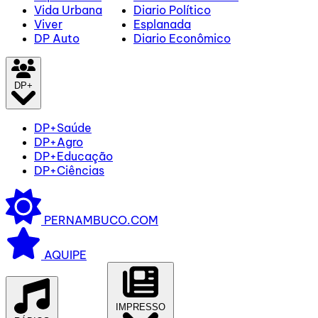
Vida Urbana
Diario Político
Viver
Esplanada
DP Auto
Diario Econômico
DP+
DP+Saúde
DP+Agro
DP+Educação
DP+Ciências
PERNAMBUCO.COM
AQUIPE
IMPRESSO