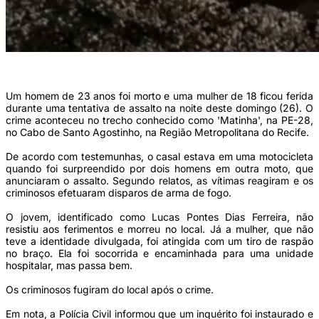
(Foto: Reprodução das redes sociais)
Um homem de 23 anos foi morto e uma mulher de 18 ficou ferida
durante uma tentativa de assalto na noite deste domingo (26). O
crime aconteceu no trecho conhecido como 'Matinha', na PE-28,
no Cabo de Santo Agostinho, na Região Metropolitana do Recife.
De acordo com testemunhas, o casal estava em uma motocicleta
quando foi surpreendido por dois homens em outra moto, que
anunciaram o assalto. Segundo relatos, as vítimas reagiram e os
criminosos efetuaram disparos de arma de fogo.
O jovem, identificado como Lucas Pontes Dias Ferreira, não
resistiu aos ferimentos e morreu no local. Já a mulher, que não
teve a identidade divulgada, foi atingida com um tiro de raspão
no braço. Ela foi socorrida e encaminhada para uma unidade
hospitalar, mas passa bem.
Os criminosos fugiram do local após o crime.
Em nota, a Polícia Civil informou que um inquérito foi instaurado e