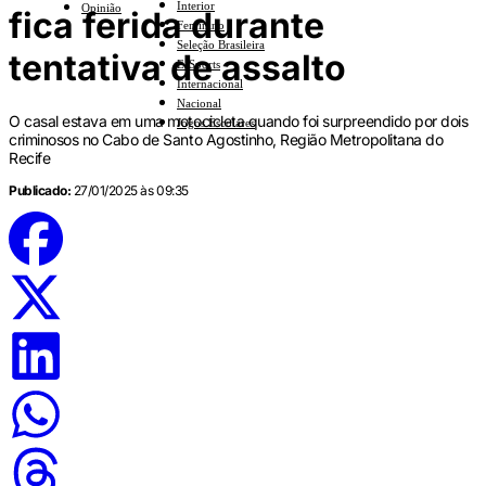
Interior
Opinião
fica ferida durante
Feminino
Seleção Brasileira
tentativa de assalto
E-Sports
Internacional
Nacional
O casal estava em uma motocicleta quando foi surpreendido por dois
Jogos Escolares
criminosos no Cabo de Santo Agostinho, Região Metropolitana do
Recife
Publicado:
27/01/2025 às 09:35