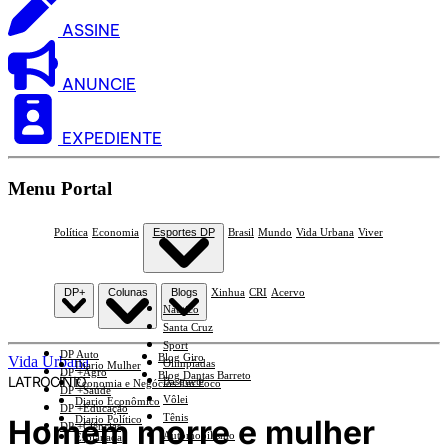
ASSINE
ANUNCIE
EXPEDIENTE
Menu Portal
Política
Economia
Esportes DP
Brasil
Mundo
Vida Urbana
Viver
DP+
Colunas
Blogs
Xinhua
CRI
Acervo
Náutico
Santa Cruz
Sport
DP Auto
Blog Giro
Vida Urbana
Olimpíadas
Diario Mulher
DP +Agro
Blog Dantas Barreto
LATROCÍNIO
Basquete
Economia e Negócios Em Foco
DP +Saúde
Vôlei
Diario Econômico
DP +Educação
Tênis
Homem morre e mulher
Diario Político
DP +Ciências
Automobilismo
Esplanada