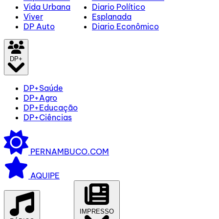
Vida Urbana
Diario Político
Viver
Esplanada
DP Auto
Diario Econômico
DP+
DP+Saúde
DP+Agro
DP+Educação
DP+Ciências
PERNAMBUCO.COM
AQUIPE
IMPRESSO