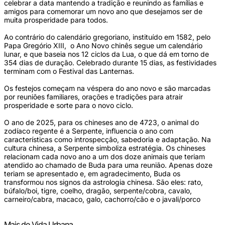
celebrar a data mantendo a tradição e reunindo as famílias e
amigos para comemorar um novo ano que desejamos ser de
muita prosperidade para todos.
Ao contrário do calendário gregoriano, instituído em 1582, pelo
Papa Gregório XIII, o Ano Novo chinês segue um calendário
lunar, e que baseia nos 12 ciclos da Lua, o que dá em torno de
354 dias de duração. Celebrado durante 15 dias, as festividades
terminam com o Festival das Lanternas.
Os festejos começam na véspera do ano novo e são marcadas
por reuniões familiares, orações e tradições para atrair
prosperidade e sorte para o novo ciclo.
O ano de 2025, para os chineses ano de 4723, o animal do
zodíaco regente é a Serpente, influencia o ano com
características como introspecção, sabedoria e adaptação. Na
cultura chinesa, a Serpente simboliza estratégia. Os chineses
relacionam cada novo ano a um dos doze animais que teriam
atendido ao chamado de Buda para uma reunião. Apenas doze
teriam se apresentado e, em agradecimento, Buda os
transformou nos signos da astrologia chinesa. São eles: rato,
búfalo/boi, tigre, coelho, dragão, serpente/cobra, cavalo,
carneiro/cabra, macaco, galo, cachorro/cão e o javali/porco
Mais de Vida Urbana