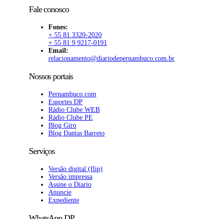
Fale conosco
Fones:
+ 55 81 3320-2020
+ 55 81 9 9217-0191
Email:
relacionamento@diariodepernambuco.com.br
Nossos portais
Pernambuco.com
Esportes DP
Rádio Clube WEB
Rádio Clube PE
Blog Giro
Blog Dantas Barreto
Serviços
Versão digital (flip)
Versão impressa
Assine o Diario
Anuncie
Expediente
WhatsApp DP