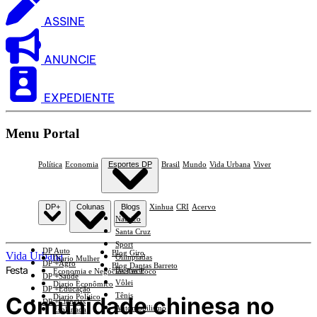
ASSINE
ANUNCIE
EXPEDIENTE
Menu Portal
Política
Economia
Esportes DP
Brasil
Mundo
Vida Urbana
Viver
DP+
Colunas
Blogs
Xinhua
CRI
Acervo
Náutico
Santa Cruz
Sport
DP Auto
Blog Giro
Vida Urbana
Olimpíadas
Diario Mulher
DP +Agro
Blog Dantas Barreto
Festa
Basquete
Economia e Negócios Em Foco
DP +Saúde
Vôlei
Diario Econômico
DP +Educação
Tênis
Comunidade chinesa no
Diario Político
DP +Ciências
Automobilismo
Esplanada