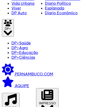
Vida Urbana
Diario Político
Viver
Esplanada
DP Auto
Diario Econômico
DP+
DP+Saúde
DP+Agro
DP+Educação
DP+Ciências
PERNAMBUCO.COM
AQUIPE
IMPRESSO