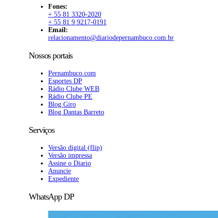
Fones:
+ 55 81 3320-2020
+ 55 81 9 9217-0191
Email:
relacionamento@diariodepernambuco.com.br
Nossos portais
Pernambuco.com
Esportes DP
Rádio Clube WEB
Rádio Clube PE
Blog Giro
Blog Dantas Barreto
Serviços
Versão digital (flip)
Versão impressa
Assine o Diario
Anuncie
Expediente
WhatsApp DP