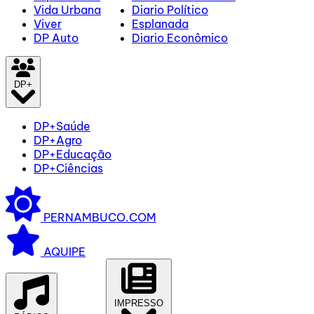
Vida Urbana
Diario Político
Viver
Esplanada
DP Auto
Diario Econômico
DP+
DP+Saúde
DP+Agro
DP+Educação
DP+Ciências
PERNAMBUCO.COM
AQUIPE
IMPRESSO