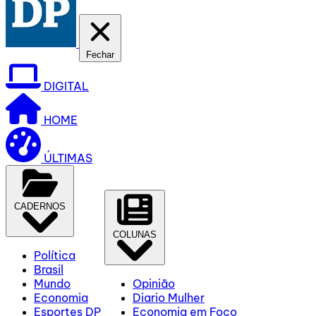
Fechar
DIGITAL
HOME
ÚLTIMAS
CADERNOS
COLUNAS
Política
Brasil
Mundo
Opinião
Economia
Diario Mulher
Esportes DP
Economia em Foco