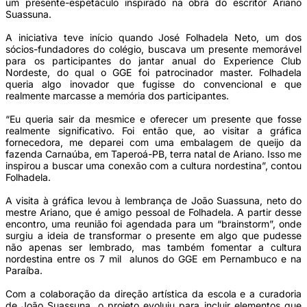
um presente-espetáculo inspirado na obra do escritor Ariano
Suassuna.
A iniciativa teve início quando José Folhadela Neto, um dos
sócios-fundadores do colégio, buscava um presente memorável
para os participantes do jantar anual do Experience Club
Nordeste, do qual o GGE foi patrocinador master. Folhadela
queria algo inovador que fugisse do convencional e que
realmente marcasse a memória dos participantes.
“Eu queria sair da mesmice e oferecer um presente que fosse
realmente significativo. Foi então que, ao visitar a gráfica
fornecedora, me deparei com uma embalagem de queijo da
fazenda Carnaúba, em Taperoá-PB, terra natal de Ariano. Isso me
inspirou a buscar uma conexão com a cultura nordestina”, contou
Folhadela.
A visita à gráfica levou à lembrança de João Suassuna, neto do
mestre Ariano, que é amigo pessoal de Folhadela. A partir desse
encontro, uma reunião foi agendada para um “brainstorm”, onde
surgiu a ideia de transformar o presente em algo que pudesse
não apenas ser lembrado, mas também fomentar a cultura
nordestina entre os 7 mil alunos do GGE em Pernambuco e na
Paraíba.
Com a colaboração da direção artística da escola e a curadoria
de João Suassuna, o projeto evoluiu para incluir elementos que