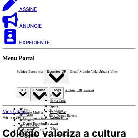
ASSINE
ANUNCIE
EXPEDIENTE
Menu Portal
Política
Economia
Esportes DP
Brasil
Mundo
Vida Urbana
Viver
DP+
Colunas
Blogs
Xinhua
CRI
Acervo
Náutico
Santa Cruz
Sport
DP Auto
Blog Giro
Vida Urbana
Olimpíadas
Diario Mulher
DP +Agro
Blog Dantas Barreto
Educação
Basquete
Economia e Negócios Em Foco
DP +Saúde
Vôlei
Diario Econômico
DP +Educação
Tênis
Colégio valoriza a cultura
Diario Político
DP +Ciências
Automobilismo
Esplanada