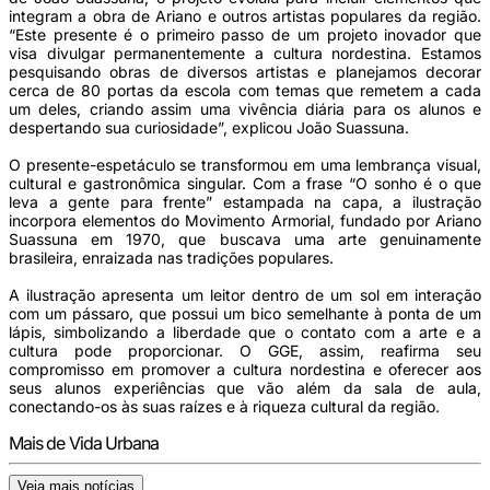
integram a obra de Ariano e outros artistas populares da região.
“Este presente é o primeiro passo de um projeto inovador que
visa divulgar permanentemente a cultura nordestina. Estamos
pesquisando obras de diversos artistas e planejamos decorar
cerca de 80 portas da escola com temas que remetem a cada
um deles, criando assim uma vivência diária para os alunos e
despertando sua curiosidade”, explicou João Suassuna.
O presente-espetáculo se transformou em uma lembrança visual,
cultural e gastronômica singular. Com a frase “O sonho é o que
leva a gente para frente” estampada na capa, a ilustração
incorpora elementos do Movimento Armorial, fundado por Ariano
Suassuna em 1970, que buscava uma arte genuinamente
brasileira, enraizada nas tradições populares.
A ilustração apresenta um leitor dentro de um sol em interação
com um pássaro, que possui um bico semelhante à ponta de um
lápis, simbolizando a liberdade que o contato com a arte e a
cultura pode proporcionar. O GGE, assim, reafirma seu
compromisso em promover a cultura nordestina e oferecer aos
seus alunos experiências que vão além da sala de aula,
conectando-os às suas raízes e à riqueza cultural da região.
Mais de Vida Urbana
Veja mais notícias