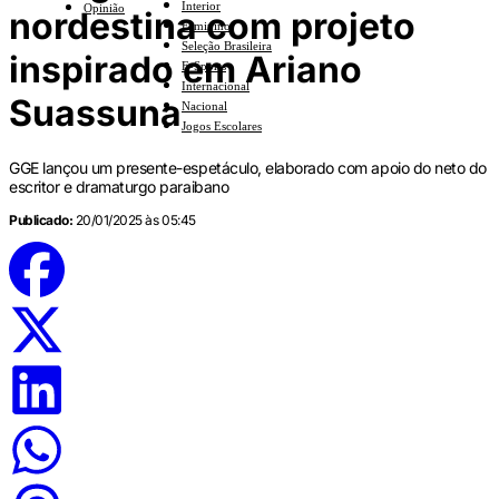
Interior
Opinião
nordestina com projeto
Feminino
Seleção Brasileira
inspirado em Ariano
E-Sports
Internacional
Suassuna
Nacional
Jogos Escolares
GGE lançou um presente-espetáculo, elaborado com apoio do neto do
escritor e dramaturgo paraibano
Publicado:
20/01/2025 às 05:45