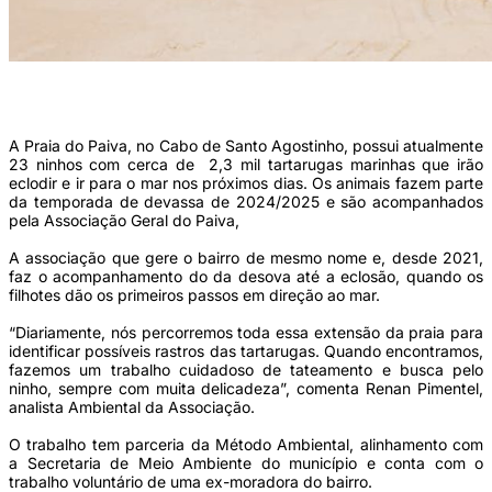
A associação que gere o bairro de mesmo nome e, desde 2021, faz o
acompanhamento do da desova até a eclosão (Foto: Divulgação)
A Praia do Paiva, no Cabo de Santo Agostinho, possui atualmente
23 ninhos com cerca de 2,3 mil tartarugas marinhas que irão
eclodir e ir para o mar nos próximos dias. Os animais fazem parte
da temporada de devassa de 2024/2025 e são acompanhados
pela Associação Geral do Paiva,
A associação que gere o bairro de mesmo nome e, desde 2021,
faz o acompanhamento do da desova até a eclosão, quando os
filhotes dão os primeiros passos em direção ao mar.
“Diariamente, nós percorremos toda essa extensão da praia para
identificar possíveis rastros das tartarugas. Quando encontramos,
fazemos um trabalho cuidadoso de tateamento e busca pelo
ninho, sempre com muita delicadeza”, comenta Renan Pimentel,
analista Ambiental da Associação.
O trabalho tem parceria da Método Ambiental, alinhamento com
a Secretaria de Meio Ambiente do município e conta com o
trabalho voluntário de uma ex-moradora do bairro.