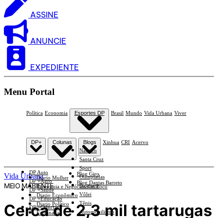
ASSINE
ANUNCIE
EXPEDIENTE
Menu Portal
Política
Economia
Esportes DP
Brasil
Mundo
Vida Urbana
Viver
DP+
Colunas
Blogs
Xinhua
CRI
Acervo
Náutico
Santa Cruz
Sport
DP Auto
Blog Giro
Vida Urbana
Olimpíadas
Diario Mulher
DP +Agro
Blog Dantas Barreto
MEIO MABIENTE
Basquete
Economia e Negócios Em Foco
DP +Saúde
Vôlei
Diario Econômico
DP +Educação
Tênis
Cerca de 2,3 mil tartarugas
Diario Político
DP +Ciências
Automobilismo
Esplanada