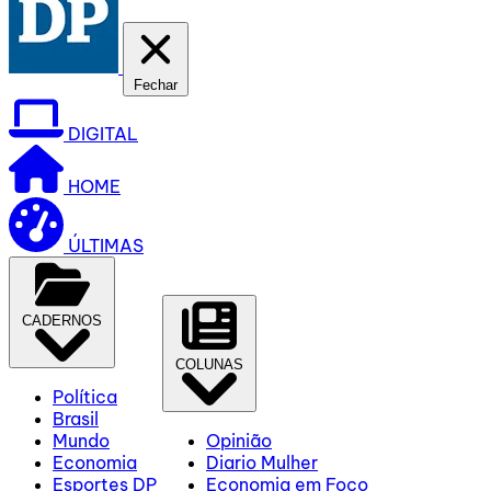
Fechar
DIGITAL
HOME
ÚLTIMAS
CADERNOS
COLUNAS
Política
Brasil
Mundo
Opinião
Economia
Diario Mulher
Esportes DP
Economia em Foco