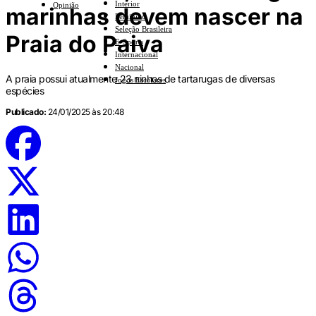
Interior
Opinião
marinhas devem nascer na
Feminino
Seleção Brasileira
Praia do Paiva
E-Sports
Internacional
Nacional
A praia possui atualmente 23 ninhos de tartarugas de diversas
Jogos Escolares
espécies
Publicado:
24/01/2025 às 20:48