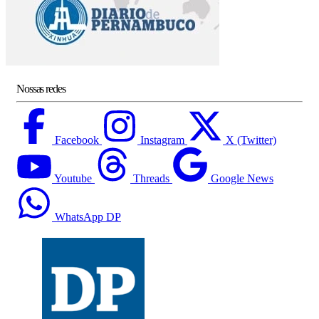
Nossas redes
Facebook
Instagram
X (Twitter)
Youtube
Threads
Google News
WhatsApp DP