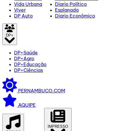
Vida Urbana
Diario Político
Viver
Esplanada
DP Auto
Diario Econômico
DP+
DP+Saúde
DP+Agro
DP+Educação
DP+Ciências
PERNAMBUCO.COM
AQUIPE
IMPRESSO