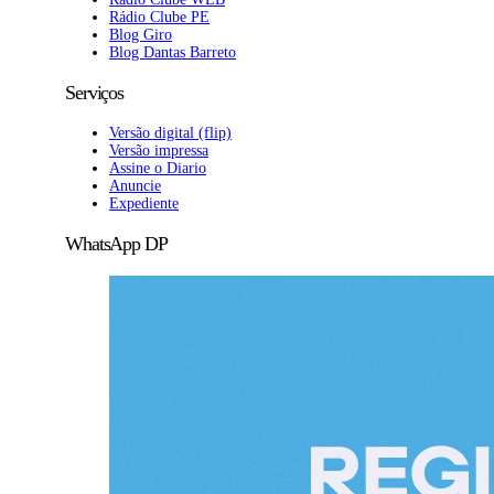
Rádio Clube PE
Blog Giro
Blog Dantas Barreto
Serviços
Versão digital (flip)
Versão impressa
Assine o Diario
Anuncie
Expediente
WhatsApp DP