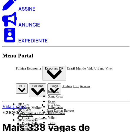
ASSINE
ANUNCIE
EXPEDIENTE
Menu Portal
Política
Economia
Esportes DP
Brasil
Mundo
Vida Urbana
Viver
DP+
Colunas
Blogs
Xinhua
CRI
Acervo
Náutico
Santa Cruz
Sport
DP Auto
Blog Giro
Vida Urbana
Olimpíadas
Diario Mulher
DP +Agro
Blog Dantas Barreto
EDUCAÇÃO
Basquete
Economia e Negócios Em Foco
DP +Saúde
Vôlei
Diario Econômico
DP +Educação
Tênis
Mais 338 vagas de
Diario Político
DP +Ciências
Automobilismo
Esplanada