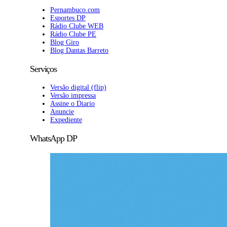
Pernambuco.com
Esportes DP
Rádio Clube WEB
Rádio Clube PE
Blog Giro
Blog Dantas Barreto
Serviços
Versão digital (flip)
Versão impressa
Assine o Diario
Anuncie
Expediente
WhatsApp DP