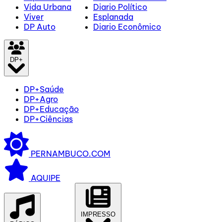
Vida Urbana
Diario Político
Viver
Esplanada
DP Auto
Diario Econômico
DP+
DP+Saúde
DP+Agro
DP+Educação
DP+Ciências
PERNAMBUCO.COM
AQUIPE
IMPRESSO