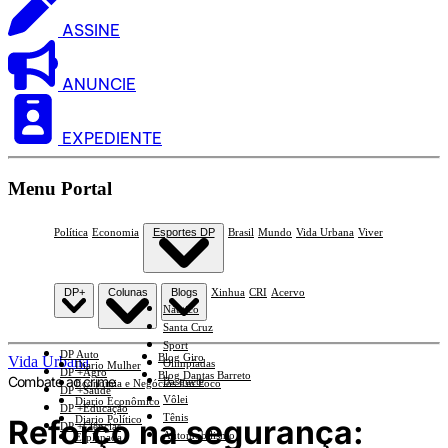
ASSINE
ANUNCIE
EXPEDIENTE
Menu Portal
Política
Economia
Esportes DP
Brasil
Mundo
Vida Urbana
Viver
DP+
Colunas
Blogs
Xinhua
CRI
Acervo
Náutico
Santa Cruz
Sport
DP Auto
Blog Giro
Vida Urbana
Olimpíadas
Diario Mulher
DP +Agro
Blog Dantas Barreto
Combate ao crime
Basquete
Economia e Negócios Em Foco
DP +Saúde
Vôlei
Diario Econômico
DP +Educação
Tênis
Reforço na segurança:
Diario Político
DP +Ciências
Automobilismo
Esplanada