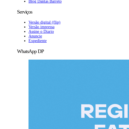
Blog Dantas Barreto
Serviços
Versão digital (flip)
Versão impressa
Assine o Diario
Anuncie
Expediente
WhatsApp DP