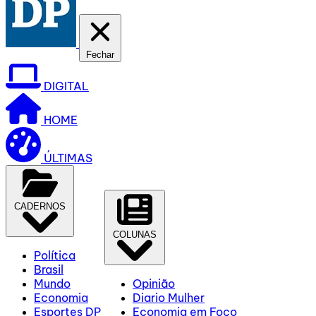
Fechar
DIGITAL
HOME
ÚLTIMAS
CADERNOS
COLUNAS
Política
Brasil
Mundo
Opinião
Economia
Diario Mulher
Esportes DP
Economia em Foco