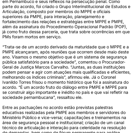
em Pernambuco e seus reflexos na persecução penal. Como
parte do acordo, foi criado o Grupo Interinstitucional de Estudos e
Articulação, composto por membros do MPPE e oficiais
superiores da PMPE, para interação, planejamento e
fortalecimento das relações e estratégias entre MPPE e PMPE,
além da assinatura do Procedimento Operacional Padrão (POP),
já como fruto dessa parceria, que trata sobre ocorrências em que
PMs foram mortos em serviço.
“Trata-se de um acordo derivado da maturidade que o MPPE e a
PMPE alcançaram, após reuniões que ocorrem desde maio deste
ano. Visamos o mesmo objetivo que é um sistema de segurança
pública satisfatório para a sociedade”, comentou o Procurador-
Geral de Justiça Marcos Carvalho. “Juntas, as duas instituições
podem pensar e agir com atuações mais qualificadas e eficientes,
melhorando os índices criminais”, afirmou ele. Já o Coronel
Ivanildo Torres frisou o momento histórico que foi a assinatura do
acordo. “É um acordo fruto do diálogo entre PMPE e MPPE para
se construir algo importante e inédito no país e que vai refletir na
sociedade pernambucana”, ressaltou ele.
Entre as pactuações no acordo estão previstas palestras
educativas realizadas pela PMPE aos membros e servidores do
Ministério Público e vice-versa; capacitações e treinamentos na
área de segurança pessoal e institucional; criação de um canal
técnico de articulação e interação para celeridade na resolução
de demandas, bem como de fórum permanente para análise,