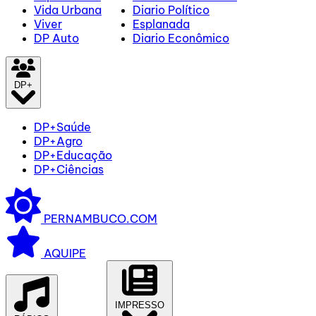
Vida Urbana
Diario Político
Viver
Esplanada
DP Auto
Diario Econômico
DP+
DP+Saúde
DP+Agro
DP+Educação
DP+Ciências
PERNAMBUCO.COM
AQUIPE
IMPRESSO