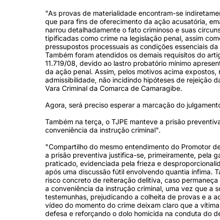
"As provas de materialidade encontram-se indiretamen
que para fins de oferecimento da ação acusatória, e
narrou detalhadamente o fato criminoso e suas circuns
tipificadas como crime na legislação penal, assim com
pressupostos processuais as condições essenciais da 
Também foram atendidos os demais requisitos do arti
11.719/08, devido ao lastro probatório mínimo apresen
da ação penal. Assim, pelos motivos acima expostos, r
admissibilidade, não incidindo hipóteses de rejeição da
Vara Criminal da Comarca de Camaragibe.
Agora, será preciso esperar a marcação do julgament
Também na terça, o TJPE manteve a prisão preventiva
conveniência da instrução criminal".
"Compartilho do mesmo entendimento do Promotor de J
a prisão preventiva justifica-se, primeiramente, pela 
praticado, evidenciada pela frieza e desproporcionali
após uma discussão fútil envolvendo quantia ínfima.
risco concreto de reiteração delitiva, caso permaneça
a conveniência da instrução criminal, uma vez que a 
testemunhas, prejudicando a colheita de provas e a 
vídeo do momento do crime deixam claro que a vítima
defesa e reforçando o dolo homicida na conduta do de