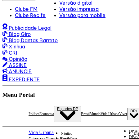
Versão digital
Clube FM
Versão impressa
Clube Recife
Versão para mobile
Publicidade Legal
Blog Giro
Blog Dantas Barreto
Xinhua
CRI
Opinião
ASSINE
ANUNCIE
EXPEDIENTE
Menu Portal
Esportes DP
DP+
Política
Economia
Brasil
Mundo
Vida Urbana
Viver
DP Au
Vida Urbana
Náutico
Dia
DP +A
Crime no Grande Recife