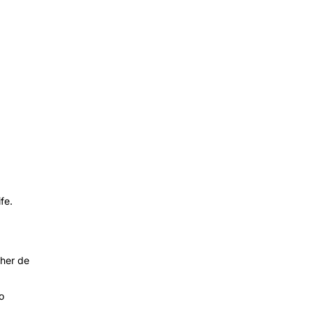
ife.
lher de
o