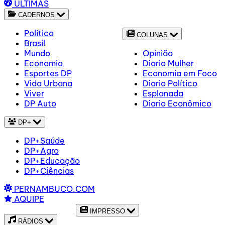
ÚLTIMAS
CADERNOS
Política
COLUNAS
Brasil
Mundo
Opinião
Economia
Diario Mulher
Esportes DP
Economia em Foco
Vida Urbana
Diario Político
Viver
Esplanada
DP Auto
Diario Econômico
DP+
DP+Saúde
DP+Agro
DP+Educação
DP+Ciências
PERNAMBUCO.COM
AQUIPE
IMPRESSO
RÁDIOS