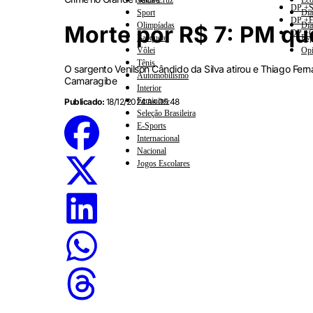
Santa Cruz
Eco
DP +S
Sport
Dia
DP +E
Olimpíadas
Dia
Morte por R$ 7: PM qu
DP +C
Basquete
Esp
Vôlei
Opi
Tênis
O sargento Venilson Cândido da Silva atirou e Thiago Fer
Automobilismo
Camaragibe
Interior
Feminino
Publicado:
18/12/2024 às 05:48
Seleção Brasileira
E-Sports
Internacional
Nacional
Jogos Escolares