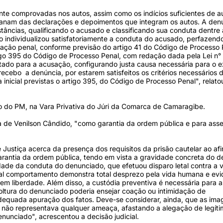
te comprovadas nos autos, assim como os indícios suficientes de au
manam das declarações e depoimentos que integram os autos. A den
tâncias, qualificando o acusado e classificando sua conduta dentre
o individualizou satisfatoriamente a conduta do acusado, perfazend
ação penal, conforme previsão do artigo 41 do Código de Processo 
go 395 do Código de Processo Penal, com redação dada pela Lei n°
tado para a acusação, configurando justa causa necessária para o e
ecebo a denúncia, por estarem satisfeitos os critérios necessários 
 inicial previstas o artigo 395, do Código de Processo Penal", relatou
o do PM, na Vara Privativa do Júri da Comarca de Camaragibe.
 de Venilson Cândido, "como garantia da ordem pública e para asse
ustiça acerca da presença dos requisitos da prisão cautelar ao af
garantia da ordem pública, tendo em vista a gravidade concreta do de
dade da conduta do denunciado, que efetuou disparo letal contra a v
 Tal comportamento demonstra total desprezo pela vida humana e evi
 em liberdade. Além disso, a custódia preventiva é necessária para 
soltura do denunciado poderia ensejar coação ou intimidação de
adequada apuração dos fatos. Deve-se considerar, ainda, que as im
 não representava qualquer ameaça, afastando a alegação de legít
nunciado", acrescentou a decisão judicial.