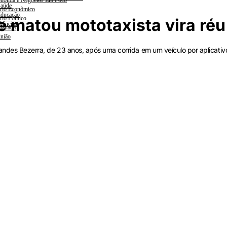
nomia e Negócios Em Foco
aúde
rio Econômico
ducação
rio Político
e matou mototaxista vira réu
iências
lanada
nião
nandes Bezerra, de 23 anos, após uma corrida em um veículo por aplicativ