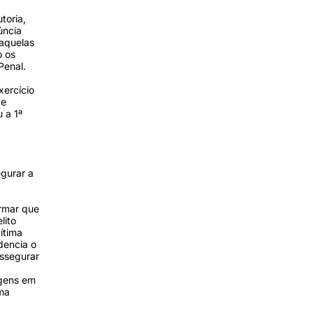
toria,
úncia
 aquelas
o os
Penal.
xercício
de
 a 1ª
gurar a
irmar que
lito
ítima
dencia o
assegurar
agens em
ima