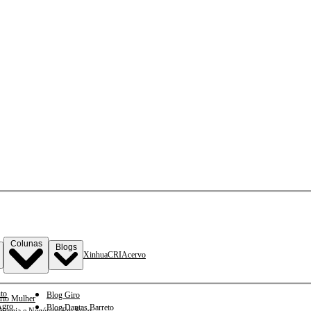
Colunas
Blogs
Xinhua
CRI
Acervo
to
Blog Giro
rio Mulher
gro
Blog Dantas Barreto