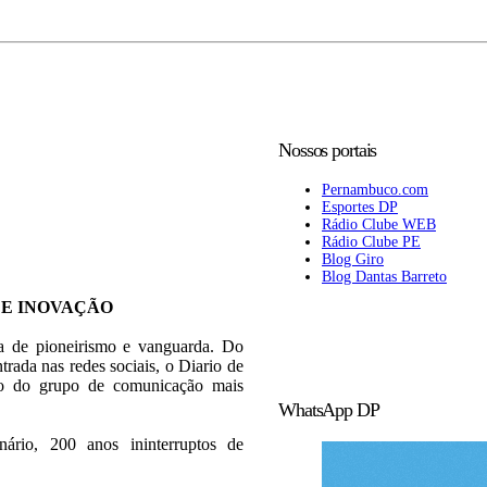
Nossos portais
Pernambuco.com
Esportes DP
Rádio Clube WEB
Rádio Clube PE
Blog Giro
Blog Dantas Barreto
 E INOVAÇÃO
ia de pioneirismo e vanguarda. Do
trada nas redes sociais, o Diario de
rão do grupo de comunicação mais
WhatsApp DP
rio, 200 anos ininterruptos de