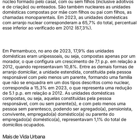
núcleo formado pelo casal, com ou sem filhos (inclusive adotivos
e de criação) ou enteados. São também nucleares as unidades
domésticas compostas por mãe com filhos ou pai com filhos, as
chamadas monoparentais. Em 2023, as unidades domésticas
com arranjo nuclear corresponderam a 65,7% do total, percentual
esse inferior ao verificado em 2012 (67,3%).
Em Pernambuco, no ano de 2023, 17,9% das unidades
domésticas eram unipessoais, ou seja, compostas apenas por um
morador, o que configura um crescimento de 7,1 p.p. em relação a
2012, quando representavam 10,8%. Entre as demais formas de
arranjo domiciliar, a unidade estendida, constituída pela pessoa
responsável com pelo menos um parente, formando uma família
que não se enquadra em um dos tipos descritos como nuclear,
correspondia a 15,3% em 2023, o que representa uma redução
de 5.1 p.p. em relação a 2012. As unidades domésticas
compostas, ou seja, aquelas constituídas pela pessoa
responsável, com ou sem parente(s), e com pelo menos uma
pessoa sem parentesco, podendo ser agregado(a), pensionista,
convivente, empregado(a) doméstico(a) ou parente do
empregado(a) doméstico(a), representavam 1,1% do total de
domicílios ocupados.
Mais de Vida Urbana