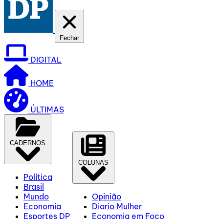
Fechar
DIGITAL
HOME
ÚLTIMAS
CADERNOS
COLUNAS
Política
Brasil
Mundo
Opinião
Economia
Diario Mulher
Esportes DP
Economia em Foco