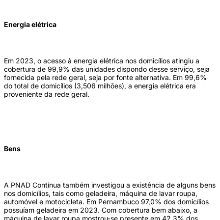
Energia elétrica
Em 2023, o acesso à energia elétrica nos domicílios atingiu a
cobertura de 99,9% das unidades dispondo desse serviço, seja
fornecida pela rede geral, seja por fonte alternativa. Em 99,6%
do total de domicílios (3,506 milhões), a energia elétrica era
proveniente da rede geral.
Bens
A PNAD Contínua também investigou a existência de alguns bens
nos domicílios, tais como geladeira, máquina de lavar roupa,
automóvel e motocicleta. Em Pernambuco 97,0% dos domicílios
possuíam geladeira em 2023. Com cobertura bem abaixo, a
máquina de lavar roupa mostrou-se presente em 42,3% dos