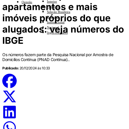
Interior
Opinião
apartamentos e mais
Feminino
Seleção Brasileira
imóveis próprios do que
E-Sports
Internacional
alugados: veja números do
Nacional
Jogos Escolares
IBGE
Os números fazem parte da Pesquisa Nacional por Amostra de
Domicílios Contínua (PNAD Contínua)..
Publicado:
20/12/2024 às 10:33