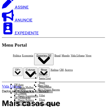
ASSINE
ANUNCIE
EXPEDIENTE
Menu Portal
Política
Economia
Esportes DP
Brasil
Mundo
Vida Urbana
Viver
DP+
Colunas
Blogs
Xinhua
CRI
Acervo
Náutico
Santa Cruz
Sport
DP Auto
Blog Giro
Vida Urbana
Olimpíadas
Diario Mulher
DP +Agro
Blog Dantas Barreto
Dados sobre domicílios
Basquete
Economia e Negócios Em Foco
DP +Saúde
Vôlei
Diario Econômico
DP +Educação
Tênis
Mais casas que
Diario Político
DP +Ciências
Automobilismo
Esplanada