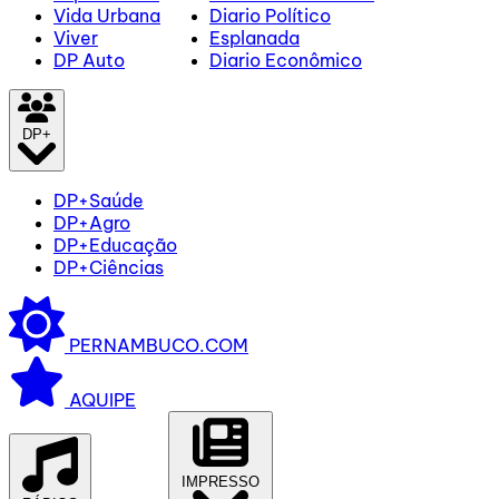
Vida Urbana
Diario Político
Viver
Esplanada
DP Auto
Diario Econômico
DP+
DP+Saúde
DP+Agro
DP+Educação
DP+Ciências
PERNAMBUCO.COM
AQUIPE
IMPRESSO