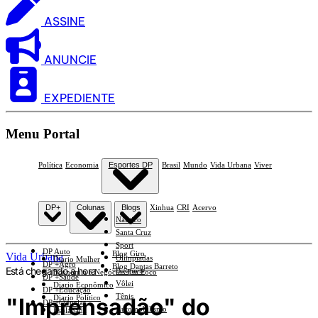
ASSINE
ANUNCIE
EXPEDIENTE
Menu Portal
Política
Economia
Esportes DP
Brasil
Mundo
Vida Urbana
Viver
DP+
Colunas
Blogs
Xinhua
CRI
Acervo
Náutico
Santa Cruz
Sport
DP Auto
Blog Giro
Vida Urbana
Olimpíadas
Diario Mulher
DP +Agro
Blog Dantas Barreto
Está chegando a hora
Basquete
Economia e Negócios Em Foco
DP +Saúde
Vôlei
Diario Econômico
DP +Educação
Tênis
"Imprensadão" do
Diario Político
DP +Ciências
Automobilismo
Esplanada