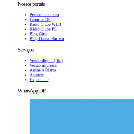
Nossos portais
Pernambuco.com
Esportes DP
Rádio Clube WEB
Rádio Clube PE
Blog Giro
Blog Dantas Barreto
Serviços
Versão digital (flip)
Versão impressa
Assine o Diario
Anuncie
Expediente
WhatsApp DP