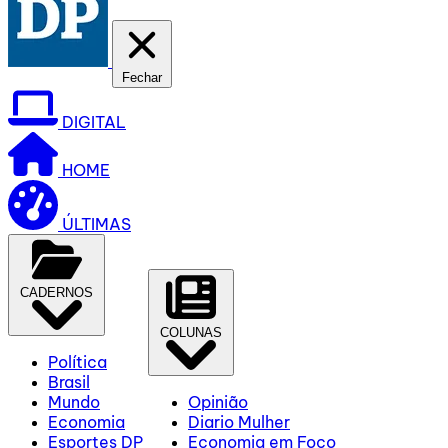
Fechar
DIGITAL
HOME
ÚLTIMAS
CADERNOS
COLUNAS
Política
Brasil
Mundo
Opinião
Economia
Diario Mulher
Esportes DP
Economia em Foco