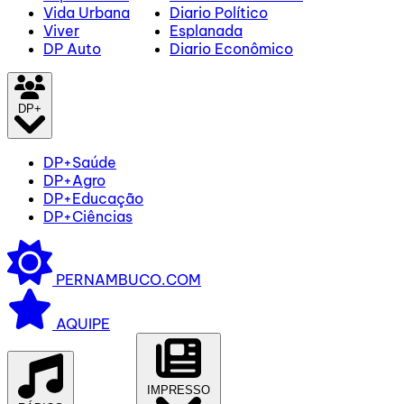
Vida Urbana
Diario Político
Viver
Esplanada
DP Auto
Diario Econômico
DP+
DP+Saúde
DP+Agro
DP+Educação
DP+Ciências
PERNAMBUCO.COM
AQUIPE
IMPRESSO