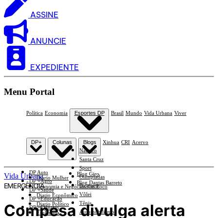
ASSINE
ANUNCIE
EXPEDIENTE
Menu Portal
Política
Economia
Esportes DP
Brasil
Mundo
Vida Urbana
Viver
DP+
Colunas
Blogs
Xinhua
CRI
Acervo
Náutico
Santa Cruz
Sport
DP Auto
Blog Giro
Vida Urbana
Olimpíadas
Diario Mulher
DP +Agro
Blog Dantas Barreto
EMERGÊNCIA
Basquete
Economia e Negócios Em Foco
DP +Saúde
Vôlei
Diario Econômico
DP +Educação
Tênis
Compesa divulga alerta
Diario Político
DP +Ciências
Automobilismo
Esplanada