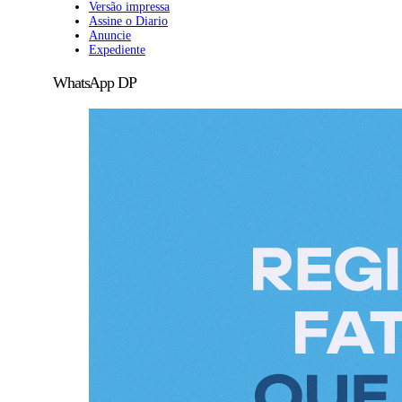
Versão impressa
Assine o Diario
Anuncie
Expediente
WhatsApp DP