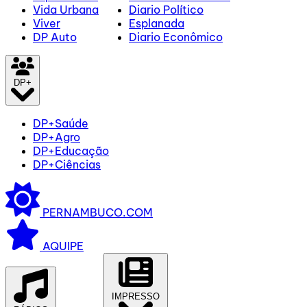
Vida Urbana
Diario Político
Viver
Esplanada
DP Auto
Diario Econômico
DP+
DP+Saúde
DP+Agro
DP+Educação
DP+Ciências
PERNAMBUCO.COM
AQUIPE
IMPRESSO