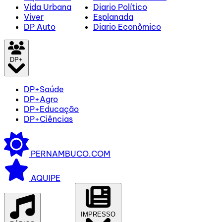
Vida Urbana
Diario Político
Viver
Esplanada
DP Auto
Diario Econômico
DP+
DP+Saúde
DP+Agro
DP+Educação
DP+Ciências
PERNAMBUCO.COM
AQUIPE
IMPRESSO