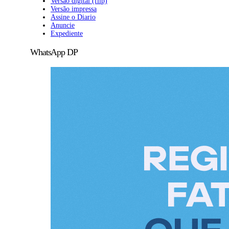
Versão digital (flip)
Versão impressa
Assine o Diario
Anuncie
Expediente
WhatsApp DP