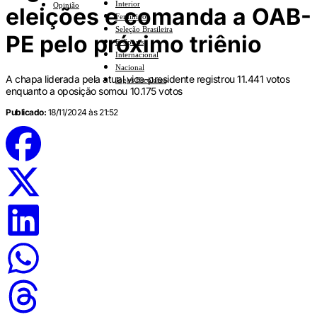
Interior
Opinião
eleições e comanda a OAB-
Feminino
Seleção Brasileira
PE pelo próximo triênio
E-Sports
Internacional
Nacional
A chapa liderada pela atual vice-presidente registrou 11.441 votos
Jogos Escolares
enquanto a oposição somou 10.175 votos
Publicado:
18/11/2024 às 21:52