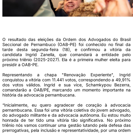
Representando a chapa ''Renovação Experiente'', Ingrid conquistou a vitória com
11.441 votos (Foto: Divulgação)
O resultado das eleições da Ordem dos Advogados do Brasil
Seccional de Pernambuco (OAB-PE) foi conhecido no final da
tarde desta segunda-feira (18), e confirmou a vitória da
candidata Ingrid Zanella, que comandará a entidade pelo
próximo triênio (2025-2027). Ela é a primeira mulher eleita para
presidir a OAB-PE.
Representando a chapa "Renovação Experiente", Ingrid
conquistou a vitória com 11.441 votos, correspondendo a 49,91%
dos votos válidos. Ingrid e sua vice, Schamkypou Bezerra,
comandarão a OAB/PE, marcando um momento importante na
história da advocacia pernambucana.
“Inicialmente, eu quero agradecer de coração à advocacia
pernambucana. Essa foi uma vitória coletiva do jovem advogado,
do advogado militante e da advocacia autônoma. Eu estou muito
honrada de ter tido uma vitória tão significativa. No próximo
triênio nós vamos continuar uma gestão lutando pela defesa das
prerrogativas, pela inclusão e representatividade, por uma ordem