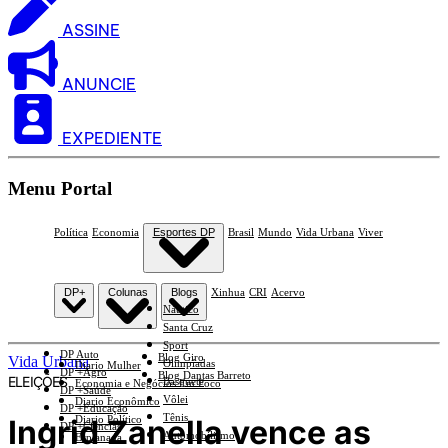
ASSINE
ANUNCIE
EXPEDIENTE
Menu Portal
Política
Economia
Esportes DP
Brasil
Mundo
Vida Urbana
Viver
DP+
Colunas
Blogs
Xinhua
CRI
Acervo
Náutico
Santa Cruz
Sport
DP Auto
Blog Giro
Vida Urbana
Olimpíadas
Diario Mulher
DP +Agro
Blog Dantas Barreto
ELEIÇÕES
Basquete
Economia e Negócios Em Foco
DP +Saúde
Vôlei
Diario Econômico
DP +Educação
Tênis
Ingrid Zanella vence as
Diario Político
DP +Ciências
Automobilismo
Esplanada