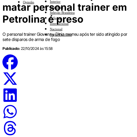
Interior
Opinião
matar personal trainer em
Feminino
Seleção Brasileira
Petrolina é preso
E-Sports
Internacional
Nacional
O personal trainer Giovanny Diniz morreu após ter sido atingido por
Jogos Escolares
sete disparos de arma de fogo
Publicado:
22/10/2024 às 15:58