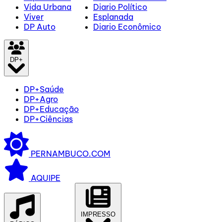
Vida Urbana
Diario Político
Viver
Esplanada
DP Auto
Diario Econômico
DP+
DP+Saúde
DP+Agro
DP+Educação
DP+Ciências
PERNAMBUCO.COM
AQUIPE
IMPRESSO