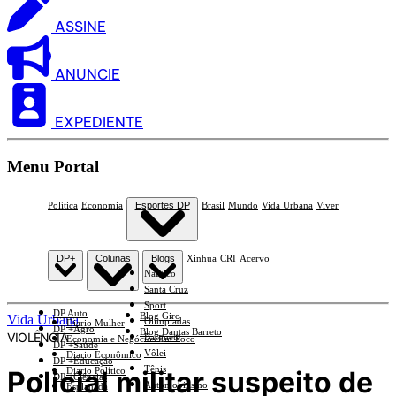
ASSINE
ANUNCIE
EXPEDIENTE
Menu Portal
Política
Economia
Esportes DP
Brasil
Mundo
Vida Urbana
Viver
DP+
Colunas
Blogs
Xinhua
CRI
Acervo
Náutico
Santa Cruz
Sport
DP Auto
Blog Giro
Vida Urbana
Olimpíadas
Diario Mulher
DP +Agro
Blog Dantas Barreto
VIOLÊNCIA
Basquete
Economia e Negócios Em Foco
DP +Saúde
Vôlei
Diario Econômico
DP +Educação
Tênis
Policial militar suspeito de
Diario Político
DP +Ciências
Automobilismo
Esplanada