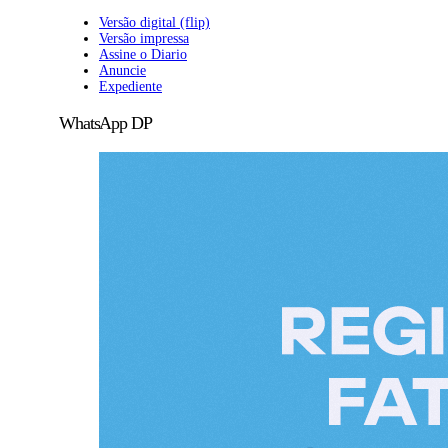
Versão digital (flip)
Versão impressa
Assine o Diario
Anuncie
Expediente
WhatsApp DP