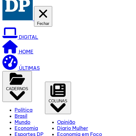
Fechar
DIGITAL
HOME
ÚLTIMAS
CADERNOS
COLUNAS
Política
Brasil
Mundo
Opinião
Economia
Diario Mulher
Esportes DP
Economia em Foco