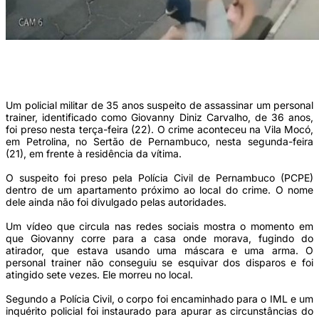
Um vídeo que circula nas redes sociais mostra o momento em que Giovanny corre
para a casa onde morava, fugindo do atirador, que estava usando uma máscara e
uma arma (Foto: Reprodução/Redes Sociais)
Um policial militar de 35 anos suspeito de assassinar um personal
trainer, identificado como Giovanny Diniz Carvalho, de 36 anos,
foi preso nesta terça-feira (22). O crime aconteceu na Vila Mocó,
em Petrolina, no Sertão de Pernambuco, nesta segunda-feira
(21), em frente à residência da vítima.
O suspeito foi preso pela Polícia Civil de Pernambuco (PCPE)
dentro de um apartamento próximo ao local do crime. O nome
dele ainda não foi divulgado pelas autoridades.
Um vídeo que circula nas redes sociais mostra o momento em
que Giovanny corre para a casa onde morava, fugindo do
atirador, que estava usando uma máscara e uma arma. O
personal trainer não conseguiu se esquivar dos disparos e foi
atingido sete vezes. Ele morreu no local.
Segundo a Polícia Civil, o corpo foi encaminhado para o IML e um
inquérito policial foi instaurado para apurar as circunstâncias do