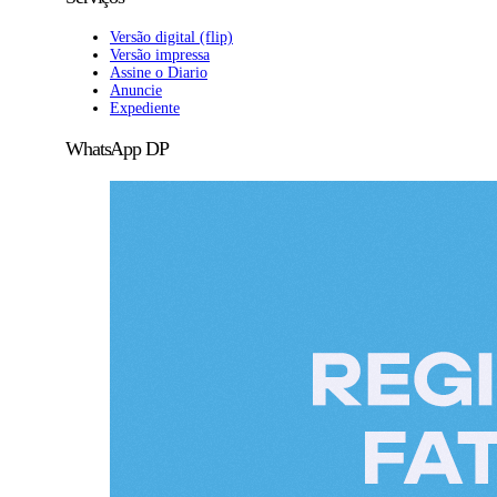
Versão digital (flip)
Versão impressa
Assine o Diario
Anuncie
Expediente
WhatsApp DP