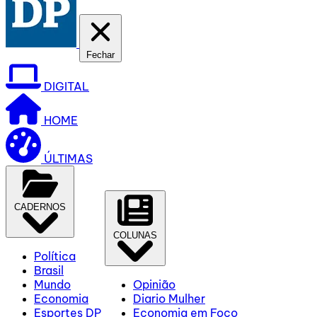
Fechar
DIGITAL
HOME
ÚLTIMAS
CADERNOS
COLUNAS
Política
Brasil
Mundo
Opinião
Economia
Diario Mulher
Esportes DP
Economia em Foco