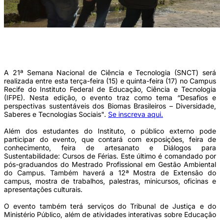
Estão previstas ainda palestras, jogos, minicursos, oficinas e feira de
conhecimento. A parte cultural contará com palco aberto, concurso de poesia e
Clube do Choro da UFPE (Foto: IFPE/Divulgação)
A 21ª Semana Nacional de Ciência e Tecnologia (SNCT) será
realizada entre esta terça-feira (15) e quinta-feira (17) no Campus
Recife do Instituto Federal de Educação, Ciência e Tecnologia
(IFPE). Nesta edição, o evento traz como tema “Desafios e
perspectivas sustentáveis dos Biomas Brasileiros – Diversidade,
Saberes e Tecnologias Sociais".
Se inscreva aqui.
Além dos estudantes do Instituto, o público externo pode
participar do evento, que contará com exposições, feira de
conhecimento, feira de artesanato e Diálogos para
Sustentabilidade: Cursos de Férias. Este último é comandado por
pós-graduandos do Mestrado Profissional em Gestão Ambiental
do Campus. Também haverá a 12ª Mostra de Extensão do
campus, mostra de trabalhos, palestras, minicursos, oficinas e
apresentações culturais.
O evento também terá serviços do Tribunal de Justiça e do
Ministério Público, além de atividades interativas sobre Educação