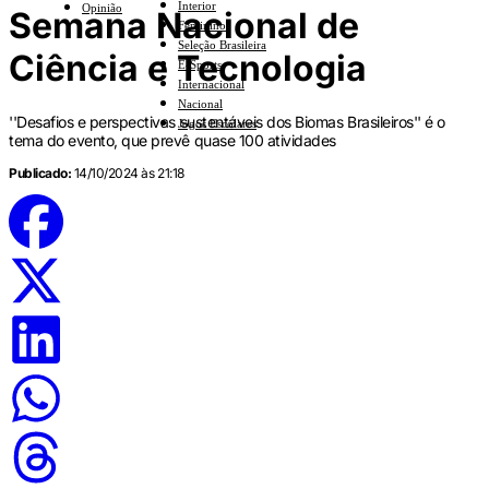
Interior
Opinião
Semana Nacional de
Feminino
Seleção Brasileira
Ciência e Tecnologia
E-Sports
Internacional
Nacional
''Desafios e perspectivas sustentáveis dos Biomas Brasileiros'' é o
Jogos Escolares
tema do evento, que prevê quase 100 atividades
Publicado:
14/10/2024 às 21:18