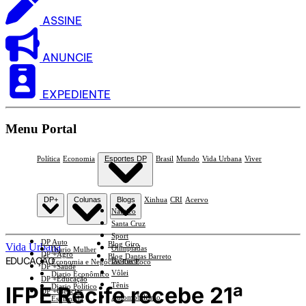
ASSINE
ANUNCIE
EXPEDIENTE
Menu Portal
Política
Economia
Esportes DP
Brasil
Mundo
Vida Urbana
Viver
DP+
Colunas
Blogs
Xinhua
CRI
Acervo
Náutico
Santa Cruz
Sport
DP Auto
Blog Giro
Vida Urbana
Olimpíadas
Diario Mulher
DP +Agro
Blog Dantas Barreto
EDUCAÇÃO
Basquete
Economia e Negócios Em Foco
DP +Saúde
Vôlei
Diario Econômico
DP +Educação
Tênis
IFPE Recife recebe 21ª
Diario Político
DP +Ciências
Automobilismo
Esplanada