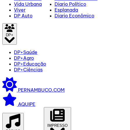
Vida Urbana
Diario Político
Viver
Esplanada
DP Auto
Diario Econômico
DP+
DP+Saúde
DP+Agro
DP+Educação
DP+Ciências
PERNAMBUCO.COM
AQUIPE
IMPRESSO