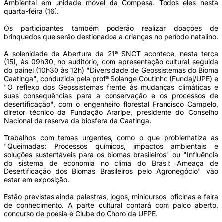
Ambiental em unidade móvel da Compesa. Todos eles nesta
quarta-feira (16).
Os participantes também poderão realizar doações de
brinquedos que serão destionadoa a crianças no período natalino.
A solenidade de Abertura da 21ª SNCT acontece, nesta terça
(15), às 09h30, no auditório, com apresentação cultural seguida
do painel (10h30 às 12h) "Diversidade de Geossistemas do Bioma
Caatinga", conduzida pela profª Solange Coutinho (Fundaj/UPE) e
"O reflexo dos Geossistemas frente às mudanças climáticas e
suas consequências para a conservação e os processos de
desertificação", com o engenheiro florestal Francisco Campelo,
diretor técnico da Fundação Araripe, presidente do Conselho
Nacional da reserva da biosfera da Caatinga.
Trabalhos com temas urgentes, como o que problematiza as
"Queimadas: Processos químicos, impactos ambientais e
soluções sustentáveis para os biomas brasileiros" ou "Influência
do sistema de economia no clima do Brasil: Ameaça de
Desertificação dos Biomas Brasileiros pelo Agronegócio" vão
estar em exposição.
Estão previstas ainda palestras, jogos, minicursos, oficinas e feira
de conhecimento. A parte cultural contará com palco aberto,
concurso de poesia e Clube do Choro da UFPE.