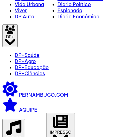
Vida Urbana
Diario Político
Viver
Esplanada
DP Auto
Diario Econômico
DP+
DP+Saúde
DP+Agro
DP+Educação
DP+Ciências
PERNAMBUCO.COM
AQUIPE
IMPRESSO