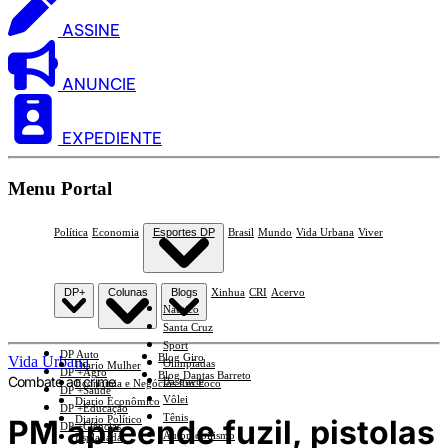
ASSINE
ANUNCIE
EXPEDIENTE
Menu Portal
Política
Economia
Esportes DP
Brasil
Mundo
Vida Urbana
Viver
DP+
Colunas
Blogs
Xinhua
CRI
Acervo
Náutico
Santa Cruz
Sport
DP Auto
Blog Giro
Vida Urbana
Olimpíadas
Diario Mulher
DP +Agro
Blog Dantas Barreto
Combate ao crime
Basquete
Economia e Negócios Em Foco
DP +Saúde
Vôlei
Diario Econômico
DP +Educação
Tênis
PM apreende fuzil, pistolas
Diario Político
DP +Ciências
Automobilismo
Esplanada