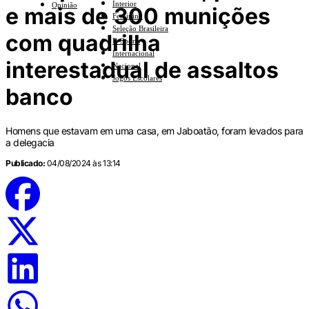
Interior
Opinião
e mais de 300 munições
Feminino
Seleção Brasileira
com quadrilha
E-Sports
Internacional
interestadual de assaltos
Nacional
Jogos Escolares
banco
Homens que estavam em uma casa, em Jaboatão, foram levados para
a delegacia
Publicado:
04/08/2024 às 13:14