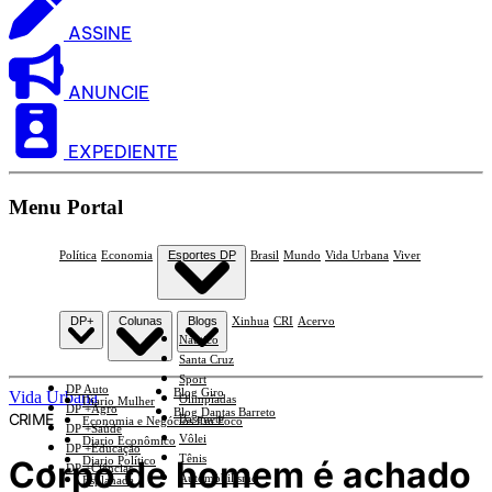
ASSINE
ANUNCIE
EXPEDIENTE
Menu Portal
Política
Economia
Esportes DP
Brasil
Mundo
Vida Urbana
Viver
DP+
Colunas
Blogs
Xinhua
CRI
Acervo
Náutico
Santa Cruz
Sport
DP Auto
Blog Giro
Vida Urbana
Olimpíadas
Diario Mulher
DP +Agro
Blog Dantas Barreto
CRIME
Basquete
Economia e Negócios Em Foco
DP +Saúde
Vôlei
Diario Econômico
DP +Educação
Tênis
Corpo de homem é achado
Diario Político
DP +Ciências
Automobilismo
Esplanada