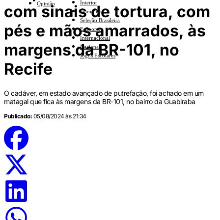
Interior
Opinião
com sinais de tortura, com
Feminino
Seleção Brasileira
pés e mãos amarrados, às
E-Sports
Internacional
margens da BR-101, no
Nacional
Jogos Escolares
Recife
O cadáver, em estado avançado de putrefação, foi achado em um
matagal que fica às margens da BR-101, no bairro da Guabiraba
Publicado:
05/08/2024 às 21:34