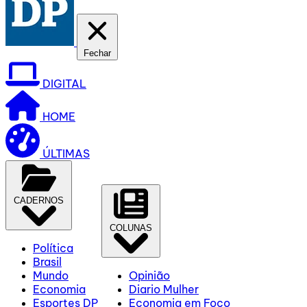
Fechar
DIGITAL
HOME
ÚLTIMAS
CADERNOS
COLUNAS
Política
Brasil
Mundo
Opinião
Economia
Diario Mulher
Esportes DP
Economia em Foco