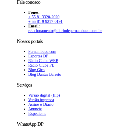
Fale conosco
Fones:
+ 55 81 3320-2020
+ 55 81 9 9217-0191
Email:
relacionamento@diariodepernambuco.com.br
Nossos portais
Pernambuco.com
Esportes DP
Rádio Clube WEB
Rádio Clube PE
Blog Giro
Blog Dantas Barreto
Serviços
Versão digital (flip)
Versão impressa
Assine o Diario
Anuncie
Expediente
WhatsApp DP