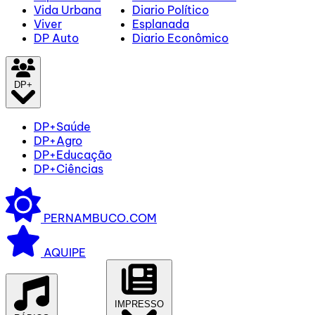
Vida Urbana
Diario Político
Viver
Esplanada
DP Auto
Diario Econômico
DP+
DP+Saúde
DP+Agro
DP+Educação
DP+Ciências
PERNAMBUCO.COM
AQUIPE
IMPRESSO