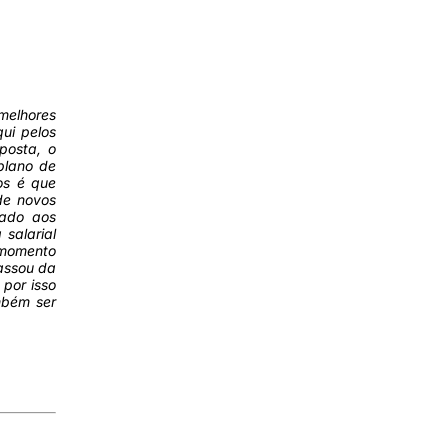
melhores
ui pelos
posta, o
plano de
os é que
de novos
nado aos
salarial
 momento
assou da
 por isso
mbém ser