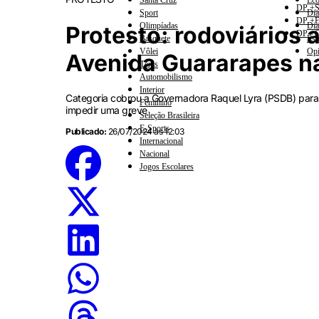
Santa Cruz
Eco
DP +S
Sport
Dia
DP +E
Olimpíadas
Dia
Protesto: rodoviários
DP +C
Basquete
Esp
Vôlei
Opi
Avenida Guararapes na
Tênis
Automobilismo
Interior
Categoria cobrou a Governadora Raquel Lyra (PSDB) para
Feminino
impedir uma greve
Seleção Brasileira
E-Sports
Publicado:
26/07/2024 às 12:03
Internacional
Nacional
Jogos Escolares