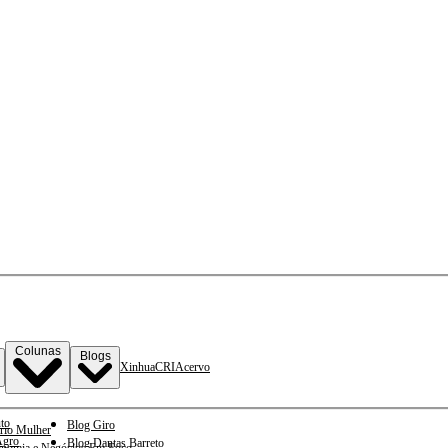
Colunas
Blogs
Xinhua
CRI
Acervo
to
Blog Giro
rio Mulher
gro
Blog Dantas Barreto