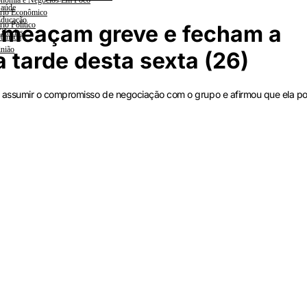
nomia e Negócios Em Foco
aúde
rio Econômico
ducação
rio Político
 ameaçam greve e fecham a
iências
lanada
nião
 tarde desta sexta (26)
 assumir o compromisso de negociação com o grupo e afirmou que ela p