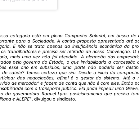
ssa categoria está em plena Campanha Salarial, em busca de 
ortante para a Sociedade. A contra-proposta apresentada até aq
oria. E não se trata apenas da insuficiência econômica da pro
 os trabalhadores e precisa ser retirada de nossa Convenção. O 
goria, mais uma vez não foi atendida. A alegação dos empresári
zados pelo governo do Estado, o que inviabilizaria a concessão 
lhões esse ano em subsídios, uma parte não poderia ser desti
o de saúde? Temos certeza que sim. Desde o início da campanha 
icipar das negociações, afinal é o gestor do sistema. Até o
vido de mercador' e fazem de conta que não é com eles. Então p
sabilidade com o transporte público. Ela pode impedir uma Greve,
to da governadora Raquel Lyra, posicionamento que precisa ta
litana e ALEPE"
, divulgou o sindicato.