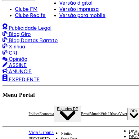
Versão digital
Clube FM
Versão impressa
Clube Recife
Versão para mobile
Publicidade Legal
Blog Giro
Blog Dantas Barreto
Xinhua
CRI
Opinião
ASSINE
ANUNCIE
EXPEDIENTE
Menu Portal
Esportes DP
DP+
Política
Economia
Brasil
Mundo
Vida Urbana
Viver
DP Au
Vida Urbana
Náutico
Dia
DP +A
PROTESTO