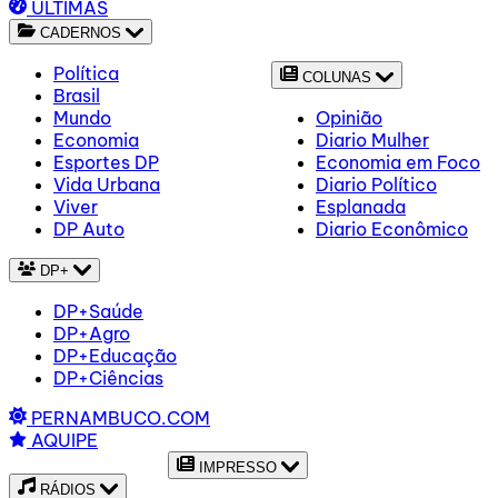
ÚLTIMAS
CADERNOS
Política
COLUNAS
Brasil
Mundo
Opinião
Economia
Diario Mulher
Esportes DP
Economia em Foco
Vida Urbana
Diario Político
Viver
Esplanada
DP Auto
Diario Econômico
DP+
DP+Saúde
DP+Agro
DP+Educação
DP+Ciências
PERNAMBUCO.COM
AQUIPE
IMPRESSO
RÁDIOS