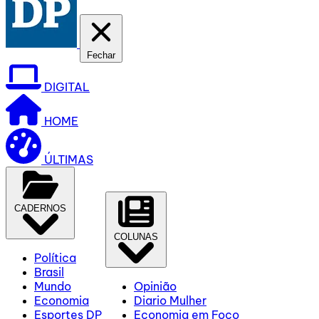
Fechar
DIGITAL
HOME
ÚLTIMAS
CADERNOS
COLUNAS
Política
Brasil
Mundo
Opinião
Economia
Diario Mulher
Esportes DP
Economia em Foco