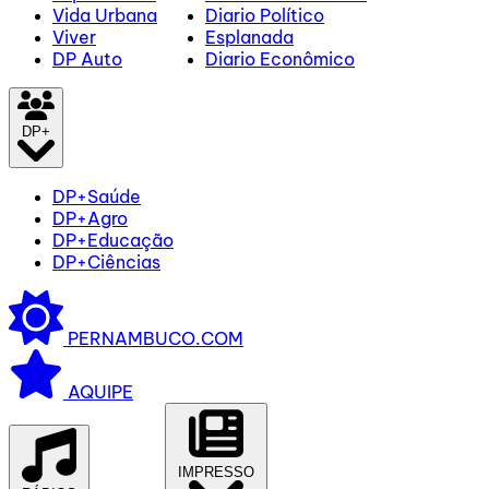
Vida Urbana
Diario Político
Viver
Esplanada
DP Auto
Diario Econômico
DP+
DP+Saúde
DP+Agro
DP+Educação
DP+Ciências
PERNAMBUCO.COM
AQUIPE
IMPRESSO