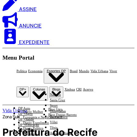
ASSINE
ANUNCIE
EXPEDIENTE
Menu Portal
Política
Economia
Esportes DP
Brasil
Mundo
Vida Urbana
Viver
DP+
Colunas
Blogs
Xinhua
CRI
Acervo
Náutico
Santa Cruz
Sport
DP Auto
Blog Giro
Vida Urbana
Olimpíadas
Diario Mulher
DP +Agro
Blog Dantas Barreto
Zona Sul
Basquete
Economia e Negócios Em Foco
DP +Saúde
Vôlei
Diario Econômico
DP +Educação
Tênis
Prefeitura do Recife
Diario Político
DP +Ciências
Automobilismo
Esplanada