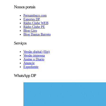
Nossos portais
Pernambuco.com
Esportes DP
Rádio Clube WEB
Rádio Clube PE
Blog Giro
Blog Dantas Barreto
Serviços
Versão digital (flip)
Versão impressa
Assine o Diario
Anuncie
Expediente
WhatsApp DP