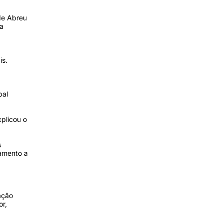
de Abreu
ra
is.
pal
xplicou o
s
gamento a
ação
or,