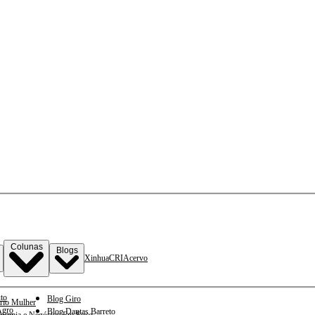
Colunas
Blogs
Xinhua
CRI
Acervo
to
Blog Giro
rio Mulher
gro
Blog Dantas Barreto