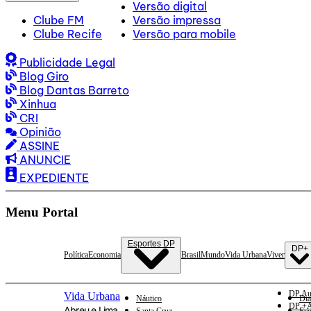
Versão digital
Clube FM
Versão impressa
Clube Recife
Versão para mobile
Publicidade Legal
Blog Giro
Blog Dantas Barreto
Xinhua
CRI
Opinião
ASSINE
ANUNCIE
EXPEDIENTE
Menu Portal
Esportes DP
DP+
Política
Economia
Brasil
Mundo
Vida Urbana
Viver
DP Au
Vida Urbana
Náutico
Dia
DP +A
Abreu e Lima