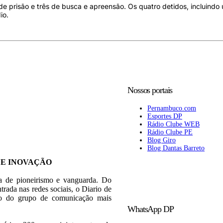
 prisão e três de busca e apreensão. Os quatro detidos, incluindo
io.
Nossos portais
Pernambuco.com
Esportes DP
Rádio Clube WEB
Rádio Clube PE
Blog Giro
Blog Dantas Barreto
 E INOVAÇÃO
ia de pioneirismo e vanguarda. Do
trada nas redes sociais, o Diario de
rão do grupo de comunicação mais
WhatsApp DP