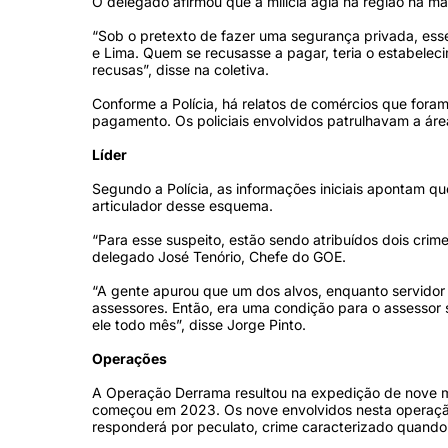
O delegado afirmou que a milícia agia na região há m
“Sob o pretexto de fazer uma segurança privada, ess
e Lima. Quem se recusasse a pagar, teria o estabele
recusas”, disse na coletiva.
Conforme a Polícia, há relatos de comércios que fora
pagamento. Os policiais envolvidos patrulhavam a ár
Líder
Segundo a Polícia, as informações iniciais apontam que
articulador desse esquema.
“Para esse suspeito, estão sendo atribuídos dois crim
delegado José Tenório, Chefe do GOE.
“A gente apurou que um dos alvos, enquanto servidor p
assessores. Então, era uma condição para o assessor
ele todo mês”, disse Jorge Pinto.
Operações
A Operação Derrama resultou na expedição de nove m
começou em 2023. Os nove envolvidos nesta operação,
responderá por peculato, crime caracterizado quando