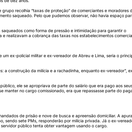
ais de dez anos.
e grupo recolhia “taxas de proteção” de comerciantes e moradores 
cimento saqueado. Pelo que pudemos observar, não havia espaço pa
m saqueados como forma de pressão e intimidação para garantir o
ea e realizavam a cobrança das taxas nos estabelecimentos comercia
 um ex-policial militar e ex-vereador de Abreu e Lima, seria o princi
es: a construção da milícia e a rachadinha, enquanto ex-vereador”, e
úblico, ele se apropriava de parte do salário que era pago aos seu
 se manter no cargo comissionado, era que repassasse parte do pa
andados de prisão e nove de busca e apreensão domiciliar. A apur
 sendo sete PMs, responderão por milícia privada. Já o ex-veread
 servidor público tenta obter vantagem usando o cargo.