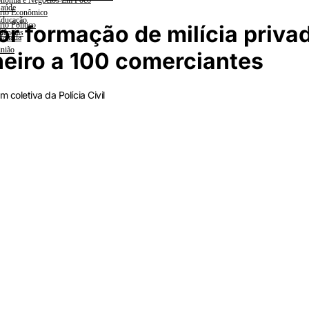
nomia e Negócios Em Foco
aúde
rio Econômico
ducação
rio Político
r formação de milícia priva
iências
lanada
nião
heiro a 100 comerciantes
 coletiva da Polícia Civil