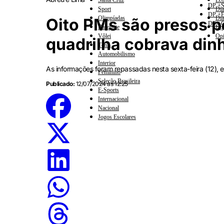
Santa Cruz
Eco
DP +S
Sport
Dia
DP +E
Olimpíadas
Dia
Oito PMs são presos po
DP +C
Basquete
Esp
Vôlei
Opi
quadrilha cobrava din
Tênis
Automobilismo
Interior
As informações foram repassadas nesta sexta-feira (12), em
Feminino
Seleção Brasileira
Publicado:
12/07/2024 às 12:25
E-Sports
Internacional
Nacional
Jogos Escolares