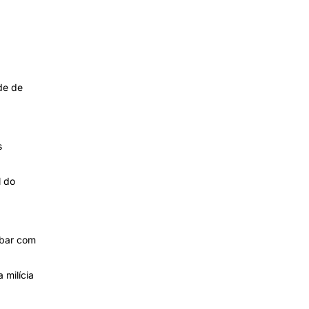
de de
s
l do
 bar com
 milícia