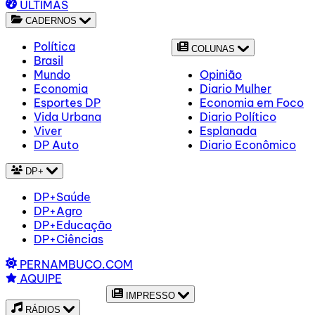
ÚLTIMAS
CADERNOS
Política
COLUNAS
Brasil
Mundo
Opinião
Economia
Diario Mulher
Esportes DP
Economia em Foco
Vida Urbana
Diario Político
Viver
Esplanada
DP Auto
Diario Econômico
DP+
DP+Saúde
DP+Agro
DP+Educação
DP+Ciências
PERNAMBUCO.COM
AQUIPE
IMPRESSO
RÁDIOS