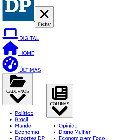
Fechar
DIGITAL
HOME
ÚLTIMAS
CADERNOS
COLUNAS
Política
Brasil
Mundo
Opinião
Economia
Diario Mulher
Esportes DP
Economia em Foco