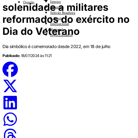
Interior
Opinião
solenidade a militares
Feminino
Seleção Brasileira
reformados do exército no
E-Sports
Internacional
Dia do Veterano
Nacional
Jogos Escolares
Dia simbólico é comemorado desde 2022, em 18 de julho
Publicado:
18/07/2024 às 11:21