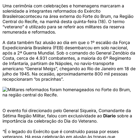
Uma cerimônia com celebrações e homenagens marcaram a
solenidade a integrantes reformados do Exército
Brasileiroaconteceu na área externa do Forte do Brum, na Região
Central do Recife, na manhã desta quinta-feira (18). O termo
“veterano” é utilizado para se referir aos militares da reserva
remunerada e reformados.
A data também faz alusão ao dia em que o 1º escalão da Força
Expedicionária Brasileira (FEB) desembarcou em solo nacional,
após a 2ª Guerra Mundial. Sob o comando do General Zenóbio da
Costa, cerca de 4.931 combatentes, a maioria do 6º Regimento
de Infantaria, partiram de Nápoles, no navio-transporte
americano “General Meigs”, chegando ao Rio de Janeiro em 18 de
julho de 1945. Na ocasião, aproximadamente 800 mil pessoas
recepcionaram “os pracinhas”.
O evento foi direcionado pelo General Siqueira, Comandante da
Sétima Região Militar, falou com exclusividade ao
Diario
sobre a
importância da celebração do Dia do Veterano.
“É o legado do Exército que é construído passa por esses
veteranos. Há essa celebração em alusão às tropas que