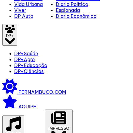
Vida Urbana
Diario Político
Viver
Esplanada
DP Auto
Diario Econômico
DP+
DP+Saúde
DP+Agro
DP+Educação
DP+Ciências
PERNAMBUCO.COM
AQUIPE
IMPRESSO