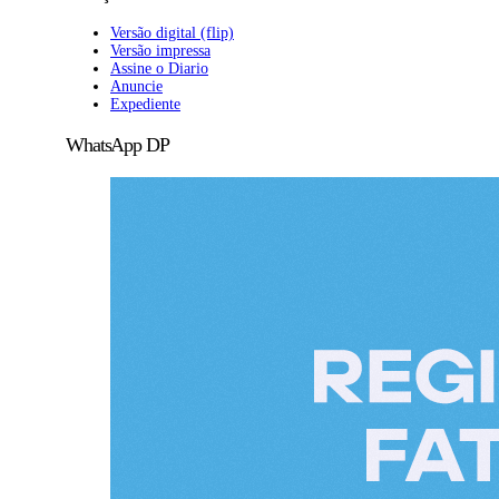
Versão digital (flip)
Versão impressa
Assine o Diario
Anuncie
Expediente
WhatsApp DP