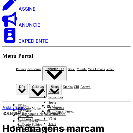
ASSINE
ANUNCIE
EXPEDIENTE
Menu Portal
Política
Economia
Esportes DP
Brasil
Mundo
Vida Urbana
Viver
DP+
Colunas
Blogs
Xinhua
CRI
Acervo
Náutico
Santa Cruz
Sport
DP Auto
Blog Giro
Vida Urbana
Olimpíadas
Diario Mulher
DP +Agro
Blog Dantas Barreto
SOLENIDADE
Basquete
Economia e Negócios Em Foco
DP +Saúde
Vôlei
Diario Econômico
DP +Educação
Tênis
Homenagens marcam
Diario Político
DP +Ciências
Automobilismo
Esplanada