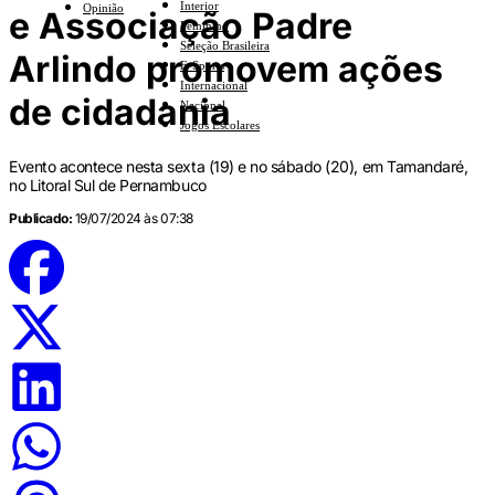
Interior
Opinião
e Associação Padre
Feminino
Seleção Brasileira
Arlindo promovem ações
E-Sports
Internacional
de cidadania
Nacional
Jogos Escolares
Evento acontece nesta sexta (19) e no sábado (20), em Tamandaré,
no Litoral Sul de Pernambuco
Publicado:
19/07/2024 às 07:38