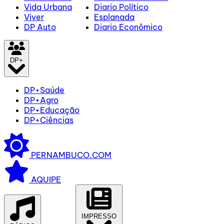
Vida Urbana
Diario Político
Viver
Esplanada
DP Auto
Diario Econômico
DP+
DP+Saúde
DP+Agro
DP+Educação
DP+Ciências
PERNAMBUCO.COM
AQUIPE
IMPRESSO