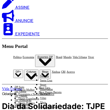
ASSINE
ANUNCIE
EXPEDIENTE
Menu Portal
Política
Economia
Esportes DP
Brasil
Mundo
Vida Urbana
Viver
DP+
Colunas
Blogs
Xinhua
CRI
Acervo
Náutico
Santa Cruz
Sport
DP Auto
Blog Giro
Vida Urbana
Olimpíadas
Diario Mulher
DP +Agro
Blog Dantas Barreto
Cidadania
Basquete
Economia e Negócios Em Foco
DP +Saúde
Vôlei
Diario Econômico
DP +Educação
Tênis
Dia da Solidariedade: TJPE
Diario Político
DP +Ciências
Automobilismo
Esplanada