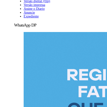
Versão digital (flip)
Versão impressa
Assine o Diario
Anuncie
Expediente
WhatsApp DP