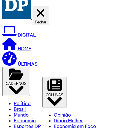
Fechar
DIGITAL
HOME
ÚLTIMAS
CADERNOS
COLUNAS
Política
Brasil
Mundo
Opinião
Economia
Diario Mulher
Esportes DP
Economia em Foco