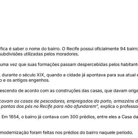
ca é saber o nome do bairro. O Recife possui oficialmente 94 bairr
subdivisões utilizadas pelos moradores.
s, uma vez que suas formações passam despercebidas pelos habitant
e, durante o século XIX, quando a cidade já apontava para sua atual 
vo e os antigos engenhos.
crescendo de acordo com as construções das casas, que davam orige
e ficavam as casas de pescadores, empregados do porto, armazéns d
 pontas dos pés no Recife para não afundarem”,
explica o professor
m 1654, o bairro já contava com 300 prédios, entre eles a Casa da
modernização foram feitas nos prédios do bairro naquele período.