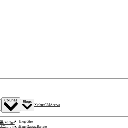
Colunas
Blogs
Xinhua
CRI
Acervo
to
Blog Giro
rio Mulher
gro
Blog Dantas Barreto