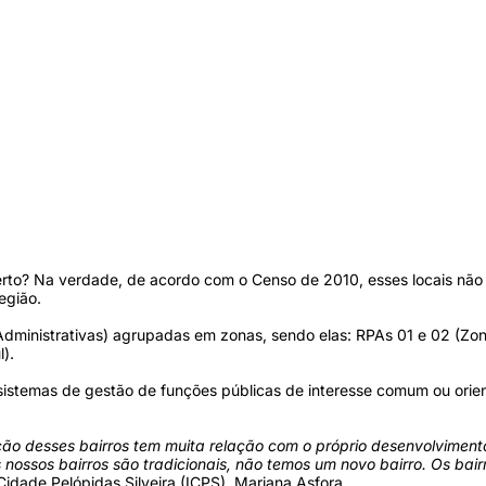
 certo? Na verdade, de acordo com o Censo de 2010, esses locais não 
egião.
as Administrativas) agrupadas em zonas, sendo elas: RPAs 01 e 02 (Z
).
 sistemas de gestão de funções públicas de interesse comum ou orient
ção desses bairros tem muita relação com o próprio desenvolvimen
s nossos bairros são tradicionais, não temos um novo bairro. Os bai
 Cidade Pelópidas Silveira (ICPS), Mariana Asfora.