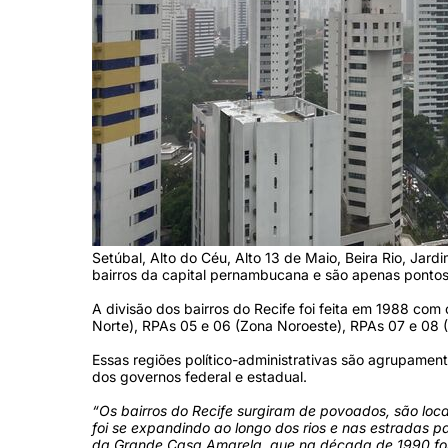
Setúbal, Alto do Céu, Alto 13 de Maio, Beira Rio, Jar
bairros da capital pernambucana e são apenas pontos 
A divisão dos bairros do Recife foi feita em 1988 com
Norte), RPAs 05 e 06 (Zona Noroeste), RPAs 07 e 08 (
Essas regiões político-administrativas são agrupament
dos governos federal e estadual.
“Os bairros do Recife surgiram de povoados, são loc
foi se expandindo ao longo dos rios e nas estradas pa
da Grande Casa Amarela, que na década de 1990 foi