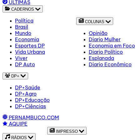
ÚLTIMAS
CADERNOS
Política
COLUNAS
Brasil
Mundo
Opinião
Economia
Diario Mulher
Esportes DP
Economia em Foco
Vida Urbana
Diario Político
Viver
Esplanada
DP Auto
Diario Econômico
DP+
DP+Saúde
DP+Agro
DP+Educação
DP+Ciências
PERNAMBUCO.COM
AQUIPE
IMPRESSO
RÁDIOS