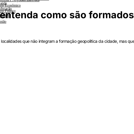
nomia e Negócios Em Foco
aúde
rio Econômico
ducação
rio Político
entenda como são formados o
iências
lanada
nião
 localidades que não integram a formação geopolítica da cidade, mas qu