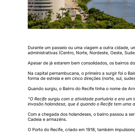
Na capital pernambucana, o primeiro a surgir foi o Bairro do Recife, n
Durante um passeio ou uma viagem a outra cidade, uma
administrativas (Centro, Norte, Nordeste, Oeste, Sude
Apesar de já estarem bem consolidados, os bairros d
Na capital pernambucana, o primeiro a surgir foi o Bai
forma de estrela e em cinco direções (norte, sul, sude
Quando surgiu, o Bairro do Recife tinha o nome de A
“O Recife surgiu com a atividade portuária e era um
invasão holandesa, que é quando o Recife tem uma a
Com a chegada dos holandeses, o bairro passou a ser
Cadeia e armazéns.
O Porto do Recife, criado em 1918, também impulsiono