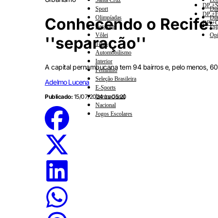
Santa Cruz
Eco
DP +S
Sport
Dia
DP +E
Olimpíadas
Dia
Conhecendo o Recife: 
DP +C
Basquete
Esp
Vôlei
Opi
''separação''
Tênis
Automobilismo
Interior
A capital pernambucana tem 94 bairros e, pelo menos, 60
Feminino
Seleção Brasileira
Adelmo Lucena
E-Sports
Publicado:
15/07/2024 às 05:20
Internacional
Nacional
Jogos Escolares