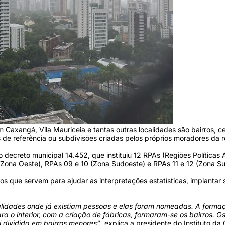
dim Caxangá, Vila Mauriceia e tantas outras localidades são bairros,
de referência ou subdivisões criadas pelos próprios moradores da r
 o decreto municipal 14.452, que instituiu 12 RPAs (Regiões Polític
Zona Oeste), RPAs 09 e 10 (Zona Sudoeste) e RPAs 11 e 12 (Zona Sul
os que servem para ajudar as interpretações estatísticas, implantar
alidades onde já existiam pessoas e elas foram nomeadas. A forma
ra o interior, com a criação de fábricas, formaram-se os bairros. O
 dividida em bairros menores”
, explica a presidente do Instituto da