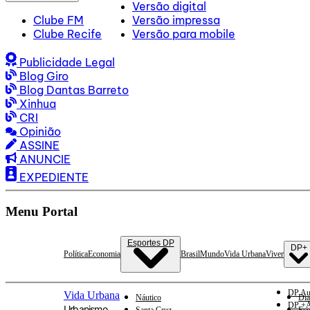
Versão digital
Clube FM
Versão impressa
Clube Recife
Versão para mobile
Publicidade Legal
Blog Giro
Blog Dantas Barreto
Xinhua
CRI
Opinião
ASSINE
ANUNCIE
EXPEDIENTE
Menu Portal
Esportes DP
DP+
Política
Economia
Brasil
Mundo
Vida Urbana
Viver
DP Au
Vida Urbana
Náutico
Dia
DP +A
Urbanismo