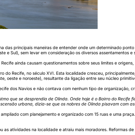
o século XVI (Foto: Rafel Vieira/DP Foto)
 das principais maneiras de entender onde um determinado ponto fi
ste e Sul), sem levar em consideração os diversos assentamentos e 
o Recife ainda causam questionamentos sobre seus limites e origen
rro do Recife, no século XVI. Esta localidade cresceu, principalment
ste, oeste e noroeste), resultante da ligação entre seu núcleo primiti
rrecife dos Navios e não contava com nenhum tipo de organização, 
 istmo que se desprendia de Olinda. Onde hoje é o Bairro do Recif
scensão urbana, dizia-se que os nobres de Olinda pisavam com as
 ampliado com planejamento e organizado com 15 ruas e uma praça. E
u as atividades na localidade e atraiu mais moradores. Reformas de 