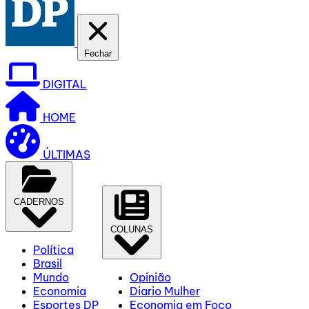
Fechar
DIGITAL
HOME
ÚLTIMAS
CADERNOS
COLUNAS
Política
Brasil
Mundo
Opinião
Economia
Diario Mulher
Esportes DP
Economia em Foco