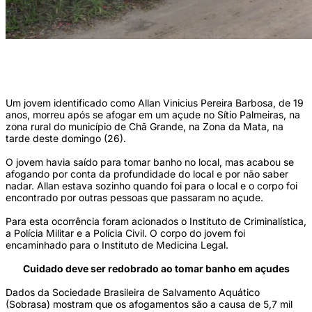
O jovem havia saído para tomar banho no local, mas acabou se afogando por
conta da profundidade do local e por não saber nadar (Foto: Reprodução/Google
Street View)
Um jovem identificado como Allan Vinicius Pereira Barbosa, de 19
anos, morreu após se afogar em um açude no Sítio Palmeiras, na
zona rural do município de Chã Grande, na Zona da Mata, na
tarde deste domingo (26).
O jovem havia saído para tomar banho no local, mas acabou se
afogando por conta da profundidade do local e por não saber
nadar. Allan estava sozinho quando foi para o local e o corpo foi
encontrado por outras pessoas que passaram no açude.
Para esta ocorrência foram acionados o Instituto de Criminalística,
a Polícia Militar e a Polícia Civil. O corpo do jovem foi
encaminhado para o Instituto de Medicina Legal.
Cuidado deve ser redobrado ao tomar banho em açudes
Dados da Sociedade Brasileira de Salvamento Aquático
(Sobrasa) mostram que os afogamentos são a causa de 5,7 mil