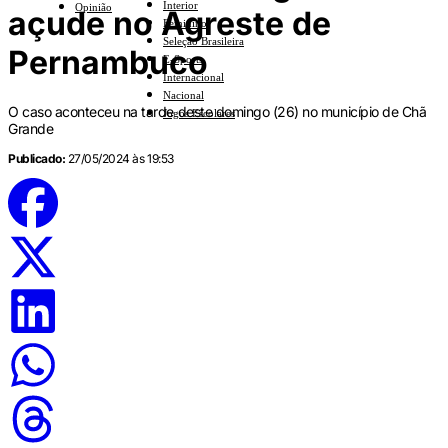
Interior
Opinião
açude no Agreste de
Feminino
Seleção Brasileira
Pernambuco
E-Sports
Internacional
Nacional
O caso aconteceu na tarde deste domingo (26) no município de Chã
Jogos Escolares
Grande
Publicado:
27/05/2024 às 19:53