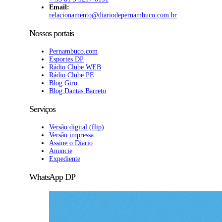
Email:
relacionamento@diariodepernambuco.com.br
Nossos portais
Pernambuco.com
Esportes DP
Rádio Clube WEB
Rádio Clube PE
Blog Giro
Blog Dantas Barreto
Serviços
Versão digital (flip)
Versão impressa
Assine o Diario
Anuncie
Expediente
WhatsApp DP