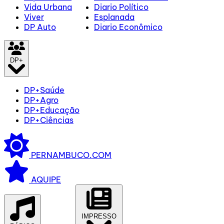
Vida Urbana
Diario Político
Viver
Esplanada
DP Auto
Diario Econômico
DP+
DP+Saúde
DP+Agro
DP+Educação
DP+Ciências
PERNAMBUCO.COM
AQUIPE
IMPRESSO