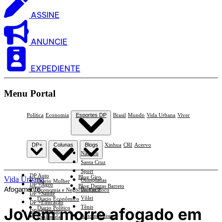
ASSINE
ANUNCIE
EXPEDIENTE
Menu Portal
Política
Economia
Esportes DP
Brasil
Mundo
Vida Urbana
Viver
DP+
Colunas
Blogs
Xinhua
CRI
Acervo
Náutico
Santa Cruz
Sport
DP Auto
Blog Giro
Vida Urbana
Olimpíadas
Diario Mulher
DP +Agro
Blog Dantas Barreto
Afogamento
Basquete
Economia e Negócios Em Foco
DP +Saúde
Vôlei
Diario Econômico
DP +Educação
Tênis
Jovem morre afogado em
Diario Político
DP +Ciências
Automobilismo
Esplanada