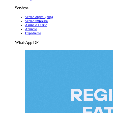
Serviços
Versão digital (flip)
Versão impressa
Assine o Diario
Anuncie
Expediente
WhatsApp DP