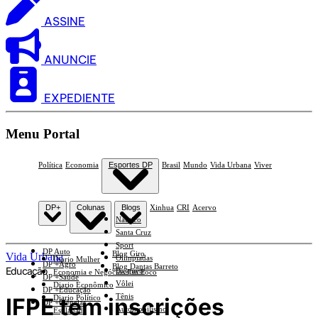
ASSINE
ANUNCIE
EXPEDIENTE
Menu Portal
Política
Economia
Esportes DP
Brasil
Mundo
Vida Urbana
Viver
DP+
Colunas
Blogs
Xinhua
CRI
Acervo
Náutico
Santa Cruz
Sport
DP Auto
Blog Giro
Vida Urbana
Olimpíadas
Diario Mulher
DP +Agro
Blog Dantas Barreto
Educação
Basquete
Economia e Negócios Em Foco
DP +Saúde
Vôlei
Diario Econômico
DP +Educação
Tênis
IFPE tem inscrições
Diario Político
DP +Ciências
Automobilismo
Esplanada