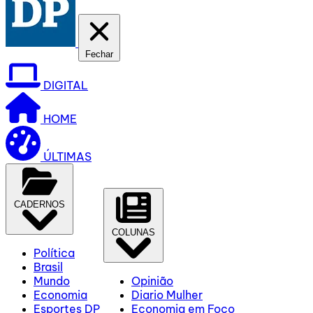
Fechar
DIGITAL
HOME
ÚLTIMAS
CADERNOS
COLUNAS
Política
Brasil
Mundo
Opinião
Economia
Diario Mulher
Esportes DP
Economia em Foco