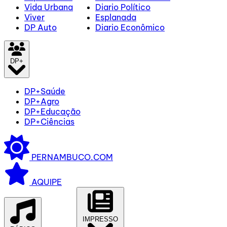
Vida Urbana
Diario Político
Viver
Esplanada
DP Auto
Diario Econômico
DP+
DP+Saúde
DP+Agro
DP+Educação
DP+Ciências
PERNAMBUCO.COM
AQUIPE
IMPRESSO