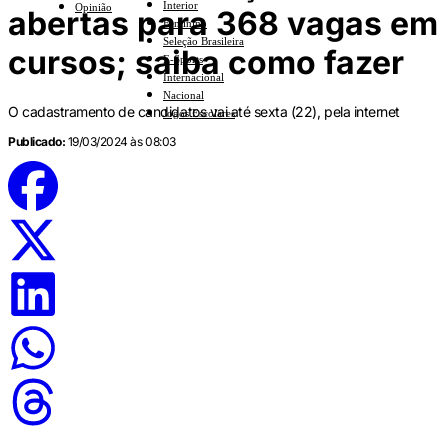
Interior
Opinião
abertas para 368 vagas em
Feminino
Seleção Brasileira
cursos; saiba como fazer
E-Sports
Internacional
Nacional
O cadastramento de candidatos vai até sexta (22), pela internet
Jogos Escolares
Publicado:
19/03/2024 às 08:03