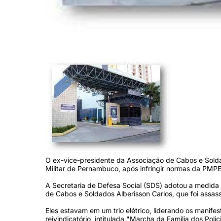
SDS fica no Centro do Recife (Foto: Arquivo)
O ex-vice-presidente da Associação de Cabos e Solda
Militar de Pernambuco, após infringir normas da PMPE
A Secretaria de Defesa Social (SDS) adotou a medida
de Cabos e Soldados Alberisson Carlos, que foi assa
Eles estavam em um trio elétrico, liderando os manife
reivindicatório, intitulada "Marcha da Família dos Polic