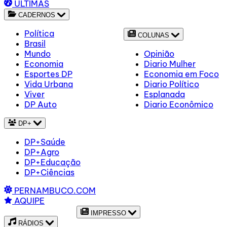
ÚLTIMAS
CADERNOS
Política
COLUNAS
Brasil
Mundo
Opinião
Economia
Diario Mulher
Esportes DP
Economia em Foco
Vida Urbana
Diario Político
Viver
Esplanada
DP Auto
Diario Econômico
DP+
DP+Saúde
DP+Agro
DP+Educação
DP+Ciências
PERNAMBUCO.COM
AQUIPE
IMPRESSO
RÁDIOS