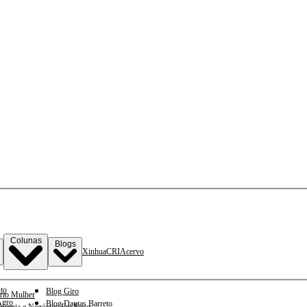
Colunas
Blogs
Xinhua
CRI
Acervo
to
Blog Giro
rio Mulher
gro
Blog Dantas Barreto