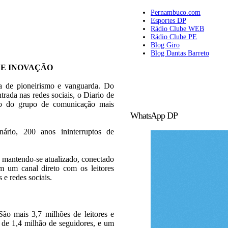
Pernambuco.com
Esportes DP
Rádio Clube WEB
Rádio Clube PE
Blog Giro
Blog Dantas Barreto
 E INOVAÇÃO
ia de pioneirismo e vanguarda. Do
trada nas redes sociais, o Diario de
rão do grupo de comunicação mais
WhatsApp DP
rio, 200 anos ininterruptos de
 mantendo-se atualizado, conectado
 um canal direto com os leitores
s e redes sociais.
ão mais 3,7 milhões de leitores e
s de 1,4 milhão de seguidores, e um