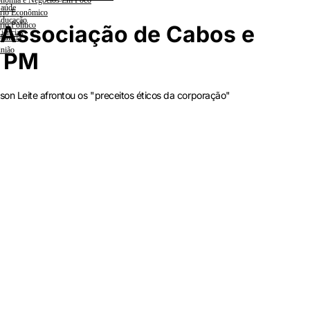
nomia e Negócios Em Foco
aúde
rio Econômico
ducação
rio Político
 Associação de Cabos e
iências
lanada
nião
a PM
on Leite afrontou os "preceitos éticos da corporação"