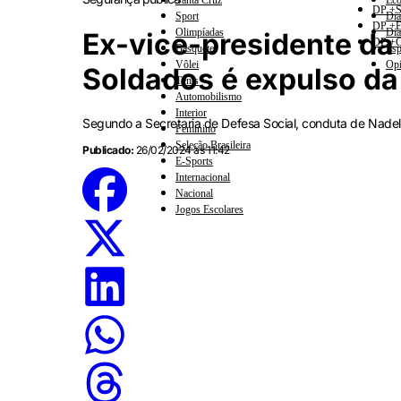
Santa Cruz
Eco
DP +S
Sport
Dia
DP +E
Olimpíadas
Dia
Ex-vice-presidente da
DP +C
Basquete
Esp
Vôlei
Opi
Soldados é expulso d
Tênis
Automobilismo
Interior
Segundo a Secretaria de Defesa Social, conduta de Nadels
Feminino
Seleção Brasileira
Publicado:
26/02/2024 às 11:42
E-Sports
Internacional
Nacional
Jogos Escolares