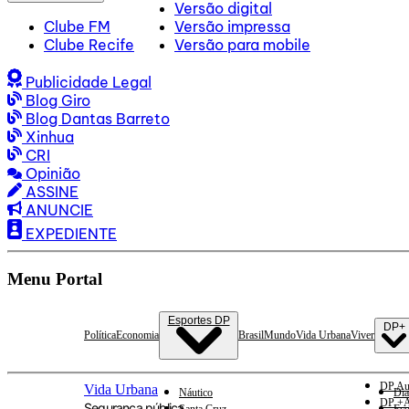
Versão digital
Clube FM
Versão impressa
Clube Recife
Versão para mobile
Publicidade Legal
Blog Giro
Blog Dantas Barreto
Xinhua
CRI
Opinião
ASSINE
ANUNCIE
EXPEDIENTE
Menu Portal
Esportes DP
DP+
Política
Economia
Brasil
Mundo
Vida Urbana
Viver
DP Au
Vida Urbana
Náutico
Dia
DP +A
Segurança pública