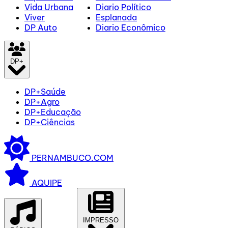
Vida Urbana
Diario Político
Viver
Esplanada
DP Auto
Diario Econômico
DP+
DP+Saúde
DP+Agro
DP+Educação
DP+Ciências
PERNAMBUCO.COM
AQUIPE
IMPRESSO