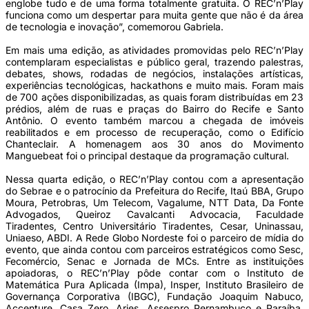
englobe tudo e de uma forma totalmente gratuita. O REC’n’Play
funciona como um despertar para muita gente que não é da área
de tecnologia e inovação”, comemorou Gabriela.
Em mais uma edição, as atividades promovidas pelo REC’n’Play
contemplaram especialistas e público geral, trazendo palestras,
debates, shows, rodadas de negócios, instalações artísticas,
experiências tecnológicas, hackathons e muito mais. Foram mais
de 700 ações disponibilizadas, as quais foram distribuídas em 23
prédios, além de ruas e praças do Bairro do Recife e Santo
Antônio. O evento também marcou a chegada de imóveis
reabilitados e em processo de recuperação, como o Edifício
Chanteclair. A homenagem aos 30 anos do Movimento
Manguebeat foi o principal destaque da programação cultural.
Nessa quarta edição, o REC’n’Play contou com a apresentação
do Sebrae e o patrocínio da Prefeitura do Recife, Itaú BBA, Grupo
Moura, Petrobras, Um Telecom, Vagalume, NTT Data, Da Fonte
Advogados, Queiroz Cavalcanti Advocacia, Faculdade
Tiradentes, Centro Universitário Tiradentes, Cesar, Uninassau,
Uniaeso, ABDI. A Rede Globo Nordeste foi o parceiro de mídia do
evento, que ainda contou com parceiros estratégicos como Sesc,
Fecomércio, Senac e Jornada de MCs. Entre as instituições
apoiadoras, o REC’n’Play pôde contar com o Instituto de
Matemática Pura Aplicada (Impa), Insper, Instituto Brasileiro de
Governança Corporativa (IBGC), Fundação Joaquim Nabuco,
Accenture, Casa Zero, Aries, Assespro Pernambuco e Paraíba,