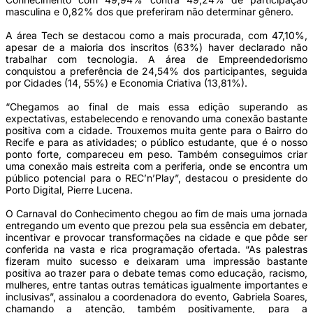
masculina e 0,82% dos que preferiram não determinar gênero.
A área Tech se destacou como a mais procurada, com 47,10%,
apesar de a maioria dos inscritos (63%) haver declarado não
trabalhar com tecnologia. A área de Empreendedorismo
conquistou a preferência de 24,54% dos participantes, seguida
por Cidades (14, 55%) e Economia Criativa (13,81%).
“Chegamos ao final de mais essa edição superando as
expectativas, estabelecendo e renovando uma conexão bastante
positiva com a cidade. Trouxemos muita gente para o Bairro do
Recife e para as atividades; o público estudante, que é o nosso
ponto forte, compareceu em peso. Também conseguimos criar
uma conexão mais estreita com a periferia, onde se encontra um
público potencial para o REC’n’Play”, destacou o presidente do
Porto Digital, Pierre Lucena.
O Carnaval do Conhecimento chegou ao fim de mais uma jornada
entregando um evento que prezou pela sua essência em debater,
incentivar e provocar transformações na cidade e que pôde ser
conferida na vasta e rica programação ofertada. “As palestras
fizeram muito sucesso e deixaram uma impressão bastante
positiva ao trazer para o debate temas como educação, racismo,
mulheres, entre tantas outras temáticas igualmente importantes e
inclusivas”, assinalou a coordenadora do evento, Gabriela Soares,
chamando a atenção, também positivamente, para a