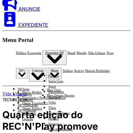
ANUNCIE
EXPEDIENTE
Menu Portal
Política
Economia
Esportes DP
Brasil
Mundo
Vida Urbana
Viver
DP+
Colunas
Blogs
Xinhua
Acervo
Marcas Preferidas
Náutico
Santa Cruz
Sport
DP Auto
Blog Giro
Olimpíadas
Diario Mulher
Vida Urbana
DP +Agro
Blog Dantas Barreto
Basquete
Economia e Negócios Em Foco
TECNOLOGIA
DP +Saúde
Vôlei
Diario Econômico
DP +Educação
Tênis
Diario Político
DP +Ciências
Quarta edição do
Automobilismo
Esplanada
Interior
Opinião
REC'N'Play promove
Feminino
Seleção Brasileira