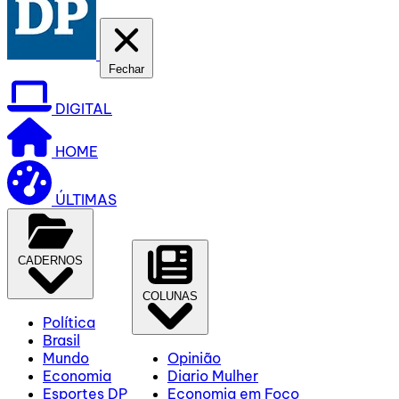
Fechar
DIGITAL
HOME
ÚLTIMAS
CADERNOS
COLUNAS
Política
Brasil
Mundo
Opinião
Economia
Diario Mulher
Esportes DP
Economia em Foco