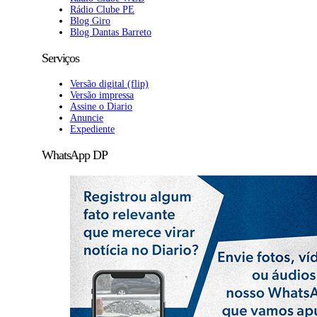
Rádio Clube PE
Blog Giro
Blog Dantas Barreto
Serviços
Versão digital (flip)
Versão impressa
Assine o Diario
Anuncie
Expediente
WhatsApp DP