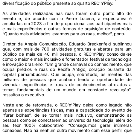
diversificação do público presente ao quarto REC’n’Play.
As atividades realizadas nas ruas foram outro ponto alto do
evento e, de acordo com o Pierre Lucena, a expectativa é
ampliá-las em 2023 a fim de proporcionar aos participantes mais
e mais experiências e outras formas de aquisição de conteúdo.
“Quanto mais atividades levarmos para as ruas, melhor”, pontu
Diretor da Ampla Comunicação, Eduardo Breckenfeld sublinhou
que, com mais de 700 atividades gratuitas e abertas para um
público de mais de 40 mil pessoas, o REC’n’Play consolida-se
como o maior e mais inclusivo e fomentador festival de tecnologia
e inovação brasileiro. “Um grande carnaval do conhecimento, que
ocupa prédios e ruas do Recife Antigo, coração pulsante da
capital pernambucana. Que ocupa, sobretudo, as mentes das
milhares de pessoas que acabam tendo a oportunidade de
vivenciar experiências e trocas de conhecimentos atrelados a
temas fundamentais de um mundo em constante revolução”,
ressaltou o executivo.
Neste ano de retomada, o REC’n’Play deixa como legado não
apenas as experiências físicas, mas a capacidade do evento de
“furar bolhas”, de se tornar mais inclusivo, demonstrando às
pessoas como se conectarem ao universo da tecnologia, além do
seu teor 100% colaborativo. “Conseguimos gerar inúmeras
conexões. Não há nenhum outro movimento com esse perfil, que