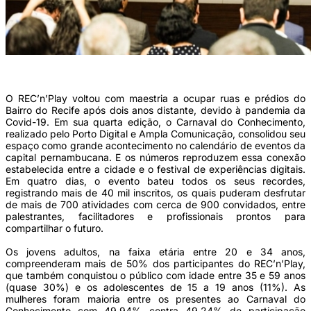
(Foto: Divulgação.)
O REC’n’Play voltou com maestria a ocupar ruas e prédios do
Bairro do Recife após dois anos distante, devido à pandemia da
Covid-19. Em sua quarta edição, o Carnaval do Conhecimento,
realizado pelo Porto Digital e Ampla Comunicação, consolidou seu
espaço como grande acontecimento no calendário de eventos da
capital pernambucana. E os números reproduzem essa conexão
estabelecida entre a cidade e o festival de experiências digitais.
Em quatro dias, o evento bateu todos os seus recordes,
registrando mais de 40 mil inscritos, os quais puderam desfrutar
de mais de 700 atividades com cerca de 900 convidados, entre
palestrantes, facilitadores e profissionais prontos para
compartilhar o futuro.
Os jovens adultos, na faixa etária entre 20 e 34 anos,
compreenderam mais de 50% dos participantes do REC’n’Play,
que também conquistou o público com idade entre 35 e 59 anos
(quase 30%) e os adolescentes de 15 a 19 anos (11%). As
mulheres foram maioria entre os presentes ao Carnaval do
Conhecimento com 49,94% contra 49,24% de participação