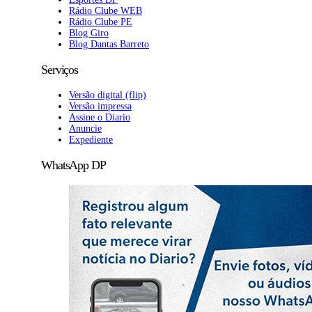
Rádio Clube WEB
Rádio Clube PE
Blog Giro
Blog Dantas Barreto
Serviços
Versão digital (flip)
Versão impressa
Assine o Diario
Anuncie
Expediente
WhatsApp DP