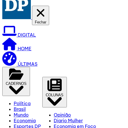
Fechar
DIGITAL
HOME
ÚLTIMAS
CADERNOS
COLUNAS
Política
Brasil
Mundo
Opinião
Economia
Diario Mulher
Esportes DP
Economia em Foco