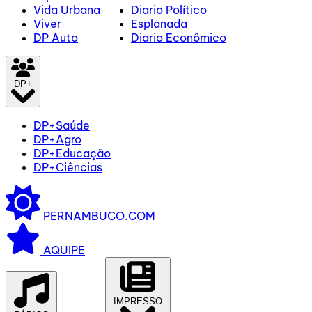
Vida Urbana
Diario Político
Viver
Esplanada
DP Auto
Diario Econômico
DP+
DP+Saúde
DP+Agro
DP+Educação
DP+Ciências
PERNAMBUCO.COM
AQUIPE
IMPRESSO