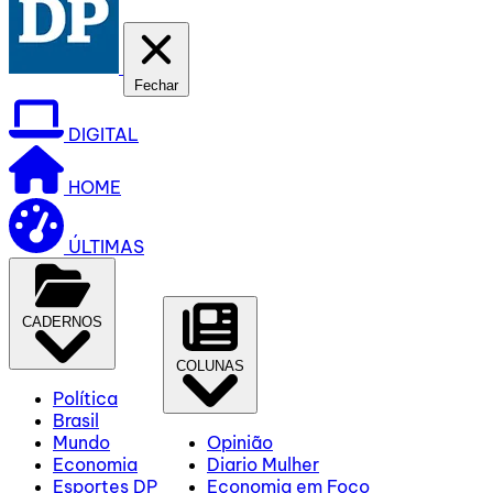
Fechar
DIGITAL
HOME
ÚLTIMAS
CADERNOS
COLUNAS
Política
Brasil
Mundo
Opinião
Economia
Diario Mulher
Esportes DP
Economia em Foco