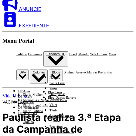
ANUNCIE
EXPEDIENTE
Menu Portal
Política
Economia
Esportes DP
Brasil
Mundo
Vida Urbana
Viver
DP+
Colunas
Blogs
Xinhua
Acervo
Marcas Preferidas
Náutico
Santa Cruz
Sport
DP Auto
Blog Giro
Olimpíadas
Diario Mulher
Vida Urbana
DP +Agro
Blog Dantas Barreto
Basquete
Economia e Negócios Em Foco
VACINAÇÃO
DP +Saúde
Vôlei
Diario Econômico
DP +Educação
Tênis
Diario Político
DP +Ciências
Paulista realiza 3.ª Etapa
Automobilismo
Esplanada
Interior
Opinião
da Campanha de
Feminino
Seleção Brasileira