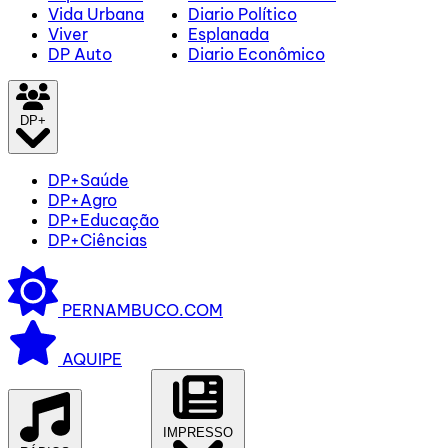
Vida Urbana
Diario Político
Viver
Esplanada
DP Auto
Diario Econômico
DP+
DP+Saúde
DP+Agro
DP+Educação
DP+Ciências
PERNAMBUCO.COM
AQUIPE
IMPRESSO