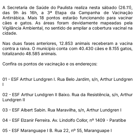
A Secretaria de Saúde do Paulista realiza nesta sábado (26.11),
das 9h às 16h, a 3ª Etapa da Campanha de Vacinação
Antirrábica. Mais 18 pontos estarão funcionando para vacinar
cães e gatos. As áreas foram devidamente mapeadas pela
Vigilância Ambiental, no sentido de ampliar a cobertura vacinal na
cidade.
Nas duas fases anteriores, 12.853 animais receberam a vacina
contra a raiva. O município conta com 40.430 cães e 8.155 gatos,
totalizando 48.585 animais.
Confira os pontos de vacinação e os endereços:
01 - ESF Arthur Lundgren I. Rua Belo Jardim, s/n, Arthur Lundgren
I
02 - ESF Arthur Lundgren II Baixo. Rua da Resistência, s/n, Arthur
Lundgren II
03 - ESF Albert Sabin. Rua Maravilha, s/n, Arthur Lundgren I
04 - ESF Elzanir Ferreira. Av. Lindolfo Collor, nº 1409 - Paratibe
05 - ESF Maranguape I B. Rua 22, nº 55, Maranguape I