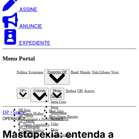
ASSINE
ANUNCIE
EXPEDIENTE
Menu Portal
Política
Economia
Esportes DP
Brasil
Mundo
Vida Urbana
Viver
DP+
Colunas
Blogs
Xinhua
CRI
Acervo
Náutico
Santa Cruz
Sport
DP Auto
Blog Giro
DP +Saúde
Olimpíadas
Diario Mulher
DP +Agro
Blog Dantas Barreto
OPERAÇÃO
Basquete
Economia e Negócios Em Foco
DP +Saúde
Vôlei
Diario Econômico
DP +Educação
Tênis
Mastopexia: entenda a
Diario Político
DP +Ciências
Automobilismo
Esplanada