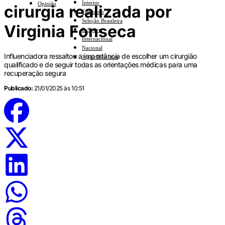
Interior
Opinião
cirurgia realizada por
Feminino
Seleção Brasileira
Virginia Fonseca
E-Sports
Internacional
Nacional
Influenciadora ressaltou a importância de escolher um cirurgião
Jogos Escolares
qualificado e de seguir todas as orientações médicas para uma
recuperação segura
Publicado:
21/01/2025 às 10:51