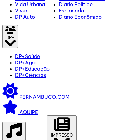
Vida Urbana
Diario Político
Viver
Esplanada
DP Auto
Diario Econômico
DP+
DP+Saúde
DP+Agro
DP+Educação
DP+Ciências
PERNAMBUCO.COM
AQUIPE
IMPRESSO