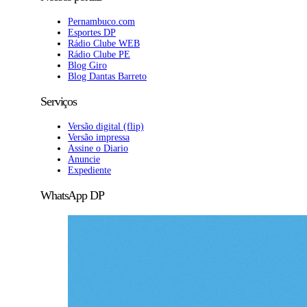
Pernambuco.com
Esportes DP
Rádio Clube WEB
Rádio Clube PE
Blog Giro
Blog Dantas Barreto
Serviços
Versão digital (flip)
Versão impressa
Assine o Diario
Anuncie
Expediente
WhatsApp DP