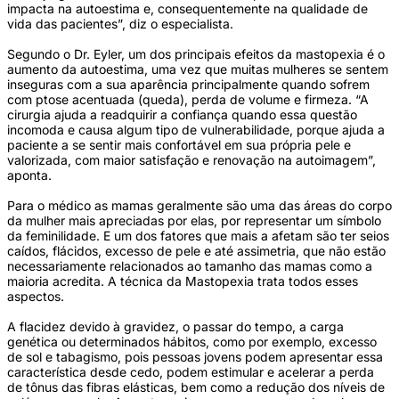
impacta na autoestima e, consequentemente na qualidade de
vida das pacientes”, diz o especialista.
Segundo o Dr. Eyler, um dos principais efeitos da mastopexia é o
aumento da autoestima, uma vez que muitas mulheres se sentem
inseguras com a sua aparência principalmente quando sofrem
com ptose acentuada (queda), perda de volume e firmeza. “A
cirurgia ajuda a readquirir a confiança quando essa questão
incomoda e causa algum tipo de vulnerabilidade, porque ajuda a
paciente a se sentir mais confortável em sua própria pele e
valorizada, com maior satisfação e renovação na autoimagem”,
aponta.
Para o médico as mamas geralmente são uma das áreas do corpo
da mulher mais apreciadas por elas, por representar um símbolo
da feminilidade. E um dos fatores que mais a afetam são ter seios
caídos, flácidos, excesso de pele e até assimetria, que não estão
necessariamente relacionados ao tamanho das mamas como a
maioria acredita. A técnica da Mastopexia trata todos esses
aspectos.
A flacidez devido à gravidez, o passar do tempo, a carga
genética ou determinados hábitos, como por exemplo, excesso
de sol e tabagismo, pois pessoas jovens podem apresentar essa
característica desde cedo, podem estimular e acelerar a perda
de tônus das fibras elásticas, bem como a redução dos níveis de