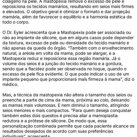
colágeno na pele. A mastopexia remove o excesso de pele e
reposiciona os tecidos mamários, resultando em seios mais firmes
e elevados. O objetivo geral é otimizar o formato e dar projeção
mamária, além de favorecer o equilíbrio e a harmonia estética de
todo o corpo.
O Dr. Eyler acrescenta que a Mastopexia pode ser associada ou
não ao implante de silicone, que em alguns casos pode depender
da textura, excesso de pele ou densidade do tecido mamário e
não apenas da queda do órgão. “Também com o envelhecimento
natural, a aréola em volta da mama, pode se alargar, e a
Mastopexia reduz e reposiciona essa região mamária. Já o
volume dos seios é a junção do tecido mamário e a gordura,
sendo que a flacidez pode ser observada no toque, quando o
excesso de pele fica evidente. O que pode indicar o uso de um
implante pequeno que proporcionará mais firmeza à mama”, diz o
médico.
Mas, a técnica da mastopexia não altera o tamanho dos seios ou
preenche a parte de cima da mama, próxima ao colo, deixando
as mamas mais volumosas. E nem diminui o tamanho, atingindo
seios menores e mais compactos. “Para quem deseja conquistar
também estes dois quesitos é precisa aliar a mamoplastia
redutora e a prótese de silicone. De modo que, essa
personalização combinada permite que cada paciente alcance os
resultados desejados de acordo com suas preferências
individuais”, acrescenta.